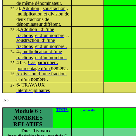
de même dénominateur.
a).
Addition
,
soustraction
,
multiplication
et
division
de
deux fractions de
dénominateur différent.
3.
Addition
d’ ‘une
. ,
fractions
et d’un nombre
soustraction
d’ ‘une
fractions
et d’un nombre .
4.,
multiplication d ‘une
fractions
et d’un nombre .
4 bis.
Cas particulier :
nombre .
pourcentage d’un
5. division d ‘une fraction
nombre .
et d’un
6- TRAVAUX
interdisciplinaires
INS
Module 6 :
TESTS.
Conseils
NOMBRES
RELATIFS
Doc.
Travaux