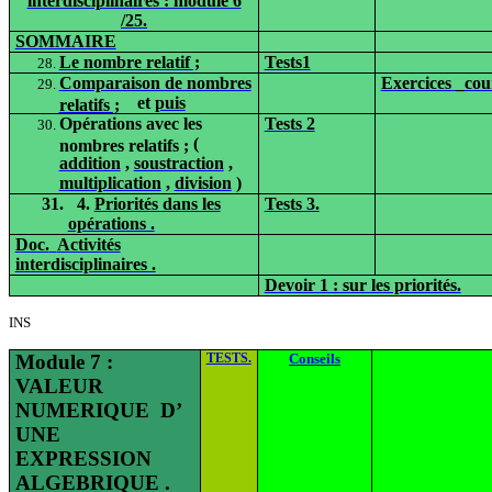
interdisciplinaires : module 6
/25.
SOMMAIRE
Le nombre relatif ;
Tests1
Comparaison de nombres
Exercices _cou
et
puis
relatifs ;
Opérations avec les
Tests 2
(
nombres relatifs ;
addition
,
soustraction
,
multiplication
,
division
)
31.
4.
Priorités dans les
Tests 3.
opérations .
Doc.
Activités
interdisciplinaires .
Devoir 1 : sur les priorités.
INS
Module 7 :
TESTS.
Conseils
VALEUR
NUMERIQUE
D’
UNE
EXPRESSION
ALGEBRIQUE .