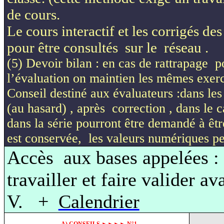
de cours.
Le cours interactif et les corrigés de
pour être consultés
sur le
réseau .
(5) Devoir bilan : en cas de rattrapage
p
l’évaluation on maintien les mêmes exer
Conseil destiné aux évaluateurs
:dans
les
(au hasard) , après
correction , dans le c
dans la série pourront être demandé à êtr
est conservée,
les valeurs numériques pe
Accès
aux bases appelées
:
travailler et faire valider a
V.
+
Calendrier