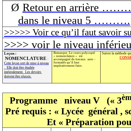
Ø
Retour en arrière ………
dans le niveau 5 ……….
>>>>> Voir ce qu’il faut savoir s
>>>> voir le niveau inférieu
Leçon :
Remarque
:Le
cours polycopié
Suivre la méthode qu
« nomenclature »
est
CONSE
NOMENCLATURE
:
accompagné de travaux
auto -
formatifs qu’il faut
Cette leçon sert de mise à
niveau
impérativement faire.
.
Elle doit être étudiée
intégralement.
Les devoirs
doivent être réussis.
èm
Programme
niveau V
(« 3
Pré requis : « Lycée
général , s
Et « Préparation po