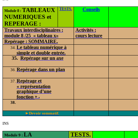
TABLEAUX
TESTS.
Conseils
Module 8 :
NUMERIQUES et
REPERAGE :
Travaux interdisciplinaires :
Activités :
module 8 /25
« tableau x»
cours lecture
Repérage : SOMMAIRE.
Le tableau numérique à
simple et double entrée.
35.
Repérage sur un axe
Repérage dans un plan
Repérage et
« représentation
graphique d’une
» .
fonction
►
Devoir sommatif.
INS
LA
TESTS.
Module 9 :