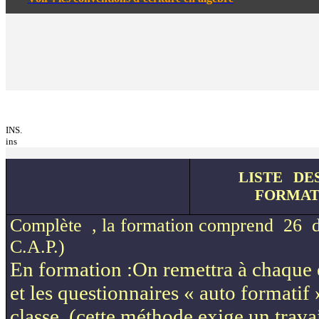
INS.
ins
LISTE
DE
FORMATI
Complète
,
la formation comprend
26
C.A.P.)
En formation
:On
remettra à chaque 
et les questionnaires « auto formatif »
classe. (cette méthode exige un trava