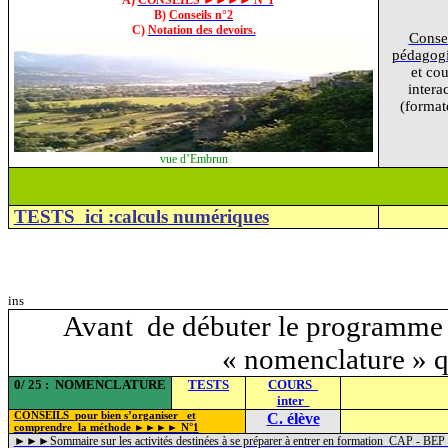
A)
CONSEILS
►►►►
N°1
B)
Conseils n°2
C)
Notation des devoirs.
Conse
pédagog
et cou
interac
(format
vue d’Embrun
TESTS
ici
:calculs
numériques
ins
Avant
de débuter le programme
« nomenclature » q
0/ 25
:
NOMENCLATURE
TESTS
COURS
inter
CONSEILS
pour bien s’organiser
et
C. élève
►►►►
comprendre
la méthode
N°1
►►►
Sommaire sur les activités destinées à se préparer à entrer en formation
CAP -
BEP 