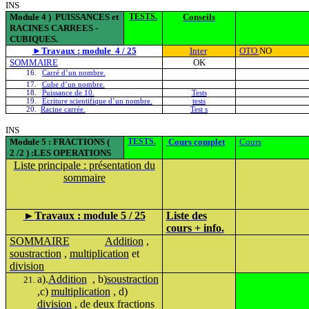
INS
Module
4 )
PUISSANCES et
TESTS.
Conseils
RACINES CARREES -
CUBIQUES.
►
Travaux : module
4 / 25
Inter
OTO
NO
SOMMAIRE
OK
16.
Carré d’un nombre.
17.
Cube d’un nombre.
18.
Puissance de 10.
Tests
19.
Ecriture scientifique d’un nombre.
tests
20.
Racine carrée.
Test s
INS
Module 5 : FRACTIONS
(
TESTS.
Cours complet
Cours
2
/2 ) :LES OPERATIONS
Liste principale : présentation du
sommaire
►
Travaux : module 5 / 25
Liste des
cours + info.
SOMMAIRE
Addition
,
soustraction
,
multiplication
et
division
a)
.
Addition
, b)
soustraction
,c)
multiplication
, d)
division
, de deux fractions