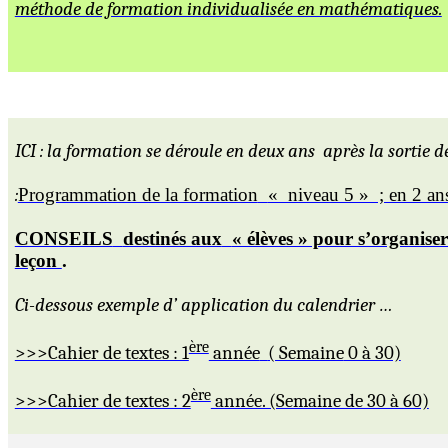
méthode de formation individualisée en mathématiques.
ICI : la formation se déroule en deux ans
après la sortie d
:
Programmation de la formation
« niveau 5 » ; en 2 an
CONSEILS
destinés aux
« élèves » pour s’organise
leçon
.
Ci-dessous exemple
d’ application
du calendrier …
ère
>>>Cahier de textes : 1
année
( Semaine
0 à 30)
ère
>>>Cahier de textes : 2
année. (Semaine de 30 à 60)