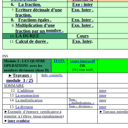
6.
La fraction.
Exo : inter
Ecriture décimale d’une
Exo.
Inter .
fraction.
8.
Fractions
égales .
Exo.
Inter .
Multiplication d’une
Exo.
Inter .
nombre .
fraction par un
LA DUREE
Cours
Calcul de
durée .
Exo. Inter
.
INS
Module 3 : LES QUATRE
TESTS.
cours interactif
OPERATIONS
avec les
OK
nombres décimaux (dans D)
2A
( cour
oral)
►
Travaux :
Info
conseils.
module
3 / 25
SOMMAIRE
12.
L’addition
inter
La soustraction
inter
La multiplication
Tests :
inter
« multiplications. »
La division
Tests « divisions »
inter
►
Exemple
d’épreuve
certificative à
►
Travaux interdis
remettre
à l’élève
(pour entraînement)
►
inter synthèse