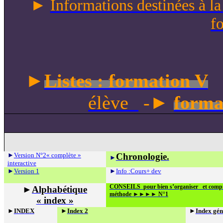
►
Informations destinées à la
f
►
Listes : formation V
►
élève
-
forma
►
Version N°2« complète »
Chronologie.
►
interactive
►
Version 1
►
Info
:Cours
+
dev
CONSEILS
pour bien s’organiser
et comp
►
Alphabétique
méthode
►►►►
N°1
« index »
►
INDEX
►
Index 2
►
Index gén