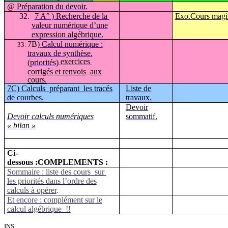
@
Préparation du devoir.
32.
7 A
° )
Recherche de la
Exo.Cours
magis
valeur numérique d’une
expression algébrique.
7B)
Calcul numérique :
travaux de synthèse.
exercices
(priorités)
corrigés et renvois
aux
cours.
7C) Calculs
préparant
les tracés
Liste de
de courbes.
travaux.
Devoir
Devoir calculs numériques
sommatif.
« bil
an »
Ci-
dessous
:COMPLEMENTS
:
Sommaire : liste des cours
sur
les priorités dans l’ordre des
calculs à opérer
.
Et encore : complément sur le
calcul algébrique !!
INS