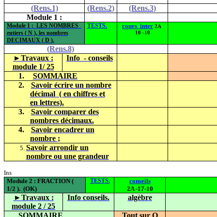
(Rens.1)
(Rens.2)
(Rens.3)
Module 1 :
Module 1
:
LES
NOMBRES
TESTS.
cours
inter
2A
entiers ( N ), les nombres
10 -10
DECIMAUX ( D ).
(Rens.8)
►
Travaux :
Info
- conseils
module 1/ 25
1.
SOMMAIRE
2.
Savoir écrire un nombre
décimal
( en
chiffres et
en lettres).
3.
Savoir comparer des
nombres décimaux.
4.
Savoir encadrer un
nombre ;
Savoir arrondir un
nombre ou une grandeur
Ins
Module 2 : FRACTION
(
TESTS.
conseils
1
/2 ).
(OK)
2A -17-10
►
Travaux :
Info conseils.
algèbre
module 2 / 25
SOMMAIRE
Tout sur Q