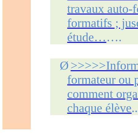
travaux auto-f
formatifs ; jus
étude…
….
Ø
>>>>>Informa
formateur ou p
comment organ
chaque élève
..