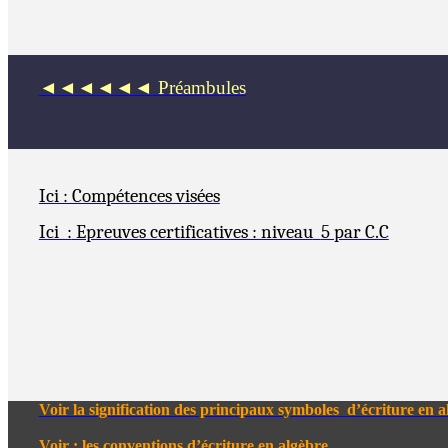
◄◄◄◄◄◄
Préambules
Ici : Compétences visées
Ici :
Epreuves certificatives : niveau
5 par C.C
Voir la signification des principaux symboles
d’écriture en a
Voir : les conventions d’écriture en algèbre