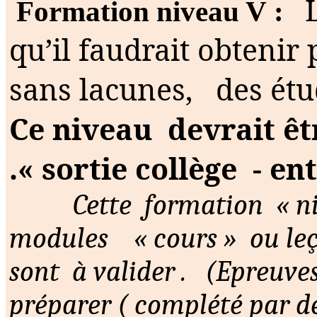
Formation niveau V :
qu’il faudrait obtenir
sans lacunes,
des étu
Ce niveau
devrait êt
.«
sortie collège
- en
Cette
formation
« n
modules
« cours »
ou le
sont
à
valider .
(Epreuve
préparer ( complété par d