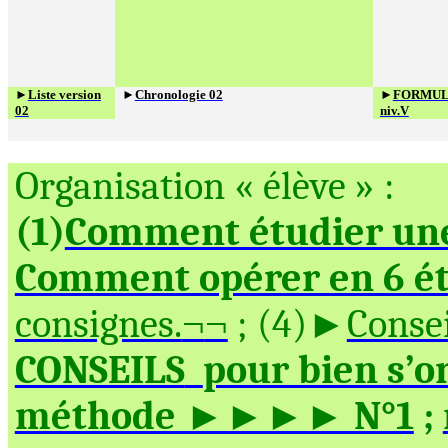
►
Liste version
►
Chronologie 02
►
FORMUL
02
niv.V
Organisation « élève » :
(1
)
Comment étudier une
Comment opérer en 6 ét
consignes.
;
(4
)►
Consei
¬
¬
CONSEILS
pour bien s’o
méthode ►►►► N°1
;