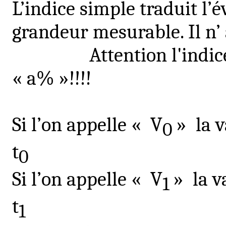
L’indice simple traduit l’
grandeur mesurable. Il
n’
Attention l'indi
« a% »!!!!
Si l’on appelle « V
» la 
0
t
0
Si l’on appelle « V
» la v
1
t
1