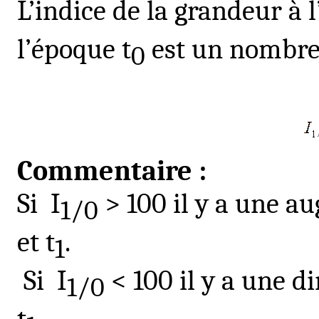
L’indice de la grandeur à
l’époque t
est un nombr
0
Commentaire :
Si
I
> 100 il y a une a
1/0
et t
.
1
Si
I
< 100 il y a une d
1/0