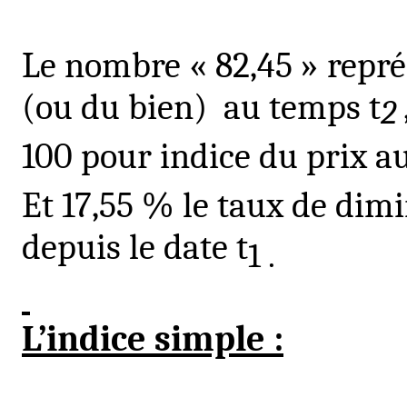
Le nombre « 82,45 » représ
(ou du bien)
au temps
t
2
100 pour indice du prix a
Et 17,55 % le taux de dim
depuis le date
t
1 .
L’indice simple :