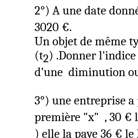
2°) A une date donn
3020 €.
Un objet de même typ
(t
) .Donner l'indice 
2
d’une
diminution o
3°) une entreprise a
première "x
"
,
30 € l
) elle la paye 36 € le 