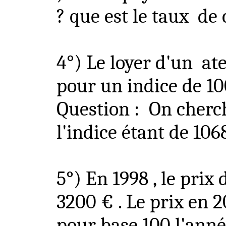
?
que
est le taux
de 
4°) Le loyer d'un
ate
pour un indice de 10
Question
:
On
cherch
l'indice étant de 106
5°) En
1998 ,
le prix 
3200 € . Le prix en 2
pour base 100 l'ann