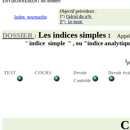
ENVIRONNEMENT du dossier:
Objectif précédent :
1°)
Calcul du a%
Index
warmaths
2°)
Le taux
Les indices simples :
DOSSIER
:
Appel
"
indice
simple
" ,
ou "indice analytique
I
j/
TEST
COURS
Devoir
Devoir éva
Contrôle
C