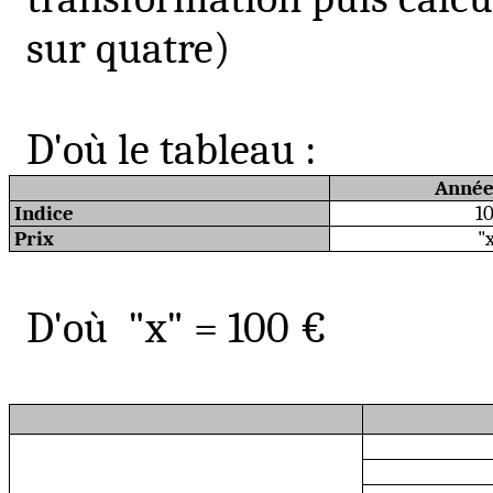
sur quatre)
D'où le tableau :
Anné
Indice
1
Prix
"
D'où
"x" = 100 €