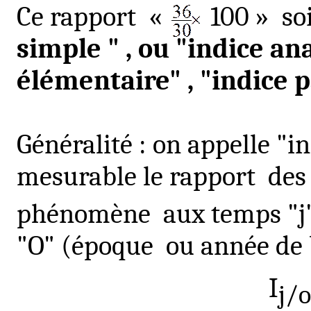
Ce rapport
«
100 »
so
simple
" ,
ou "indice ana
élémentaire" , "indice p
Généralité : on appelle "
mesurable le rapport
des
phénomène
aux temps "j
"O" (époque
ou
année de
I
j/o