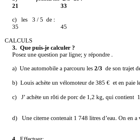
21
33
c)
les
3 / 5
de :
35
45
CALCULS
3.
Que puis-je calculer ?
Posez une question par ligne; y répondre .
a)
Une automobile a parcouru les
2/3
de son trajet 
b)
Louis achète un vélomoteur de 385 €
et en paie l
c)
J’ achète un rôti de porc de
1,2 kg
, qui contient
1
d)
Une citerne contenait
1 748 litres
d’eau. On en a v
4.
Effectuez: