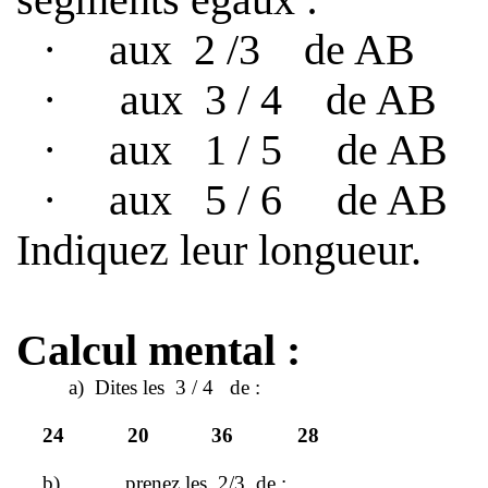
segments égaux :
·
aux
2 /3
de AB
·
aux
3 / 4
de AB
·
aux
1 / 5
de AB
·
aux
5 / 6
de AB
Indiquez leur longueur.
Calcul mental :
a)
Dites les
3 / 4
de :
24
20
36
28
b)
prenez les
2/3
de :