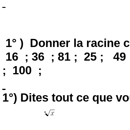
1° )
Donner la racine c
16
; 36
; 81 ;
25 ;
49
;
100
;
1°) Dites tout ce que v