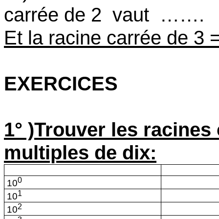
carrée de 2
vaut
…….
Et la racine carrée 
EXERCICES
1° )Trouver les racines
multiples de dix:
0
10
1
10
2
10