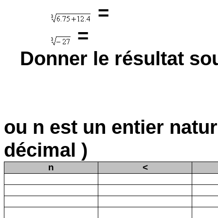
=
=
Donner le résultat so
ou n est un entier natu
décimal )
n
<