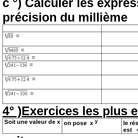
c °) Calculer les expre
précision du millième
=
=
=
=
=
=
4° )Exercices les plus 
Soit une valeur de x
y
on pose
x
le ré
est