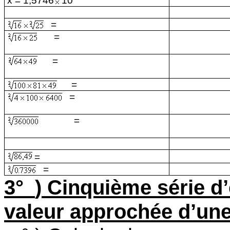
x = 1,5746
10
=
=
=
=
=
=
=
=
3°
) Cinquième série d
valeur approchée d’un