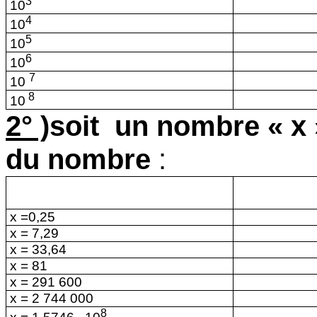
3
10
4
10
5
10
6
10
7
10
8
10
2° )
soit
un nombre « x »
du nombre
:
x =0,25
x = 7,29
x = 33,64
x = 81
x = 291 600
x = 2 744 000
8