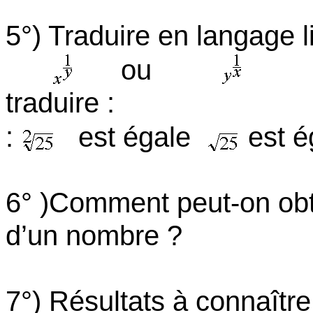
5°) Traduire en langage li
ou
traduire :
:
est égale
est é
6° )Comment peut-on obte
d’un nombre ?
7°) Résultats à connaître