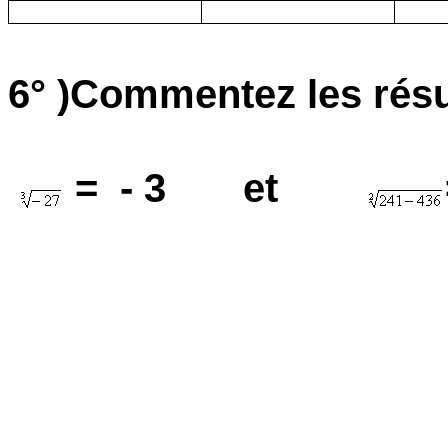
6° )Commentez les résul
=
- 3
et