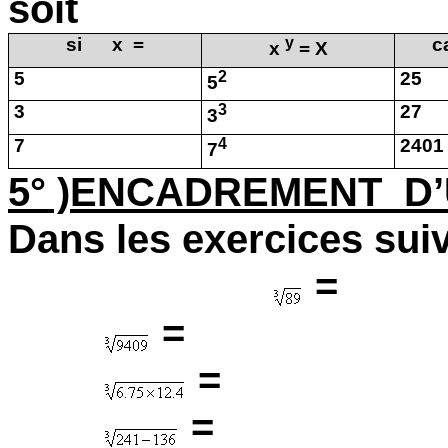
soit
si
x
=
y
c
x
= X
5
2
25
5
3
3
27
3
7
4
2401
7
5° )ENCADREMENT
D
Dans les exercices suiv
=
=
=
=