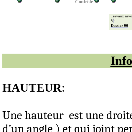
Contrôle
Travaux nive
V
:
Dossier 90
Inf
HAUTEUR
:
Une hauteur
est une droit
d’un
angle )
et qui joint p