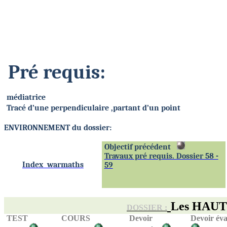
Pré requis:
médiatrice
Tracé d’une
perpendiculaire ,partant
d’un point
ENVIRONNEMENT du dossier:
Objectif précédent
Travaux pré requis. Dossier 58 -
Index
warmaths
59
Les HAUT
DOSSIER :
TEST
COURS
Devoir
Devoir éva