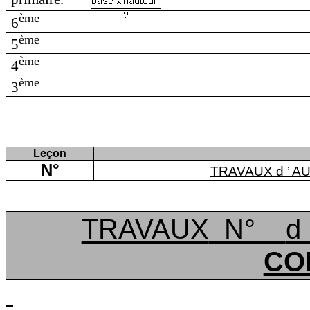
ème
6
ème
5
ème
4
ème
3
Leçon
N°
TRAVAUX
d ’
AU
TRAVAUX
N°
d
CO