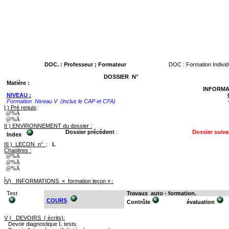
DOC. : Professeur ; Formateur
DOC : Formation Individ
DOSSIER
N°
Matière :
INFORMA
NIVEAU :
Formation
Niveau V
(inclus le CAP et CFA)
I )
Pré requis
:
@%Ä
@%Ä
II )
ENVIRO
NNEMENT du dossier :
Dossier précédent
:
Dossier suiva
Index
III )
LECON
n°
:
L
Chapitres :
@%Ä
@%Ä
@%Ä
IV)
INFORMATIONS
« formation leçon » :
T
e
st
Travaux
auto - formation.
C
O
U
R
S
Contrôle
évaluation
V )
DEVOIRS
( écrits):
Devoir diag
n
ostique
tests.
L