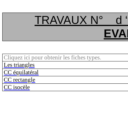
TRAVAUX N°
d
EVA
Cliquez ici pour obtenir les fiches types.
Les triangles
CC équilatéral
CC rectangle
CC isocèle