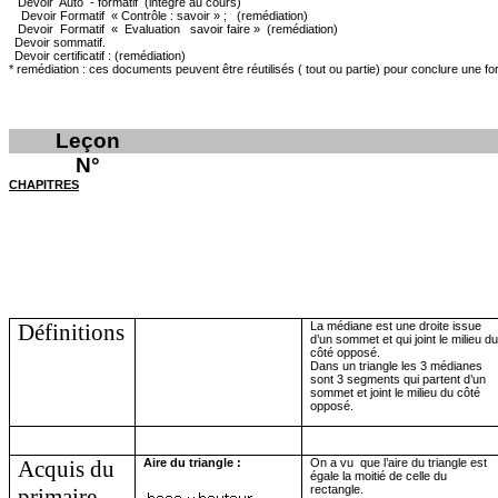
Devoir
Auto
- form
a
tif
(intégré au cours)
Devoir Formatif
«
Contrôle : savoir » ;
(remédiation)
Devoir
Formatif
«
Evaluati
o
n
savoir faire »
(remédiation)
Devoi
r
sommatif.
Devoir certi
f
icatif :
(remédiation)
* remédiation : ces documents peuvent être réutilisés
( tout
ou partie) pour conclure une fo
Leçon
N°
CHAPITRES
Définitions
La médiane est une droite issue
d’un sommet et qui joint le milieu d
côté opposé.
Dans un triangle les 3 médianes
sont 3 segments qui partent d’un
sommet et joint le milieu du côté
opposé.
Acquis du
Aire du triangle :
On a vu
que l’aire du triangle est
égale la moitié de celle du
rectangle.
primaire.