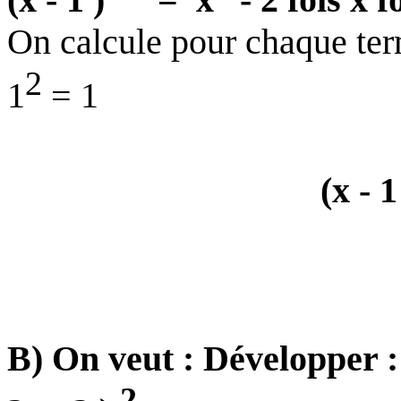
On calcule pour chaque ter
2
1
= 1
(x - 1
B) On veut : Développer : ( 
2