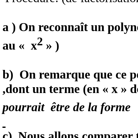
a ) On reconnaît un poly
2
au « x
» )
b)
On remarque que ce 
,dont un terme (en « x » de
pourrait
être de la forme
c)
Nous allons comparer t