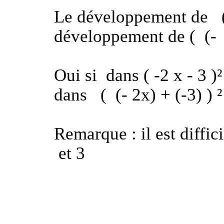
Le développement de
développement de (
(-
Oui si
dans ( -2 x - 3 )²
dans
(
(- 2x) + (-3) ) ²
Remarque : il est diffi
et 3