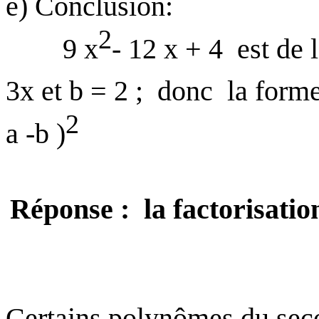
e) Conclusion:
2
9 x
- 12 x + 4
est de 
3x et b = 2 ;
donc
la forme
2
a -b )
Réponse :
la factorisatio
Certains polynômes du sec