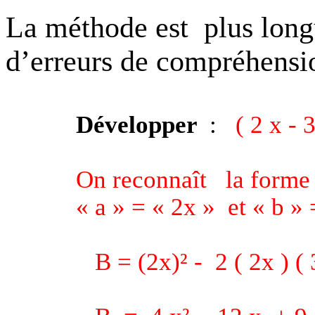
La méthode est
plus long
d’erreurs de compréhensio
Développer
:
( 2 x - 3
On reconnaît
la forme
« a » = « 2x »
et « b » 
B = (2x)² -
2 ( 2x ) ( 