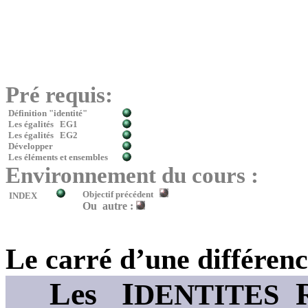
Pré requis:
Définition "identité"
Les égalités
EG1
Les égalités
EG2
Développer
Les éléments et ensembles
Environnement du cours :
Objectif précédent
INDEX
Ou
autre :
Le carré d’une différen
L
es
I
DENTITES