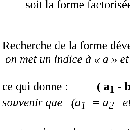
soit la forme factorisé
Recherche de la forme dév
on met un indice à « a » et
ce qui donne :
( a
- 
1
souvenir que
(a
= a
e
1
2