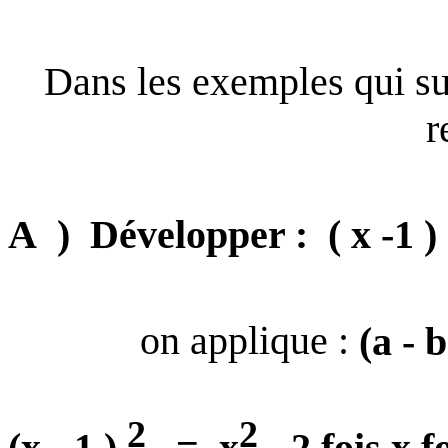
Dans les exemples qui su
r
A
)
Développer :
( x -1 ) 
on applique :
(a - 
2
2
(x - 1 )
=
x
- 2 fois x f