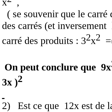
x
,
( se souvenir que le carré 
des carrés (et inversement
2
2
carré des produits : 3
x
=
On peut conclure que
9x
2
3x )
2)
Est ce que
12x est de 