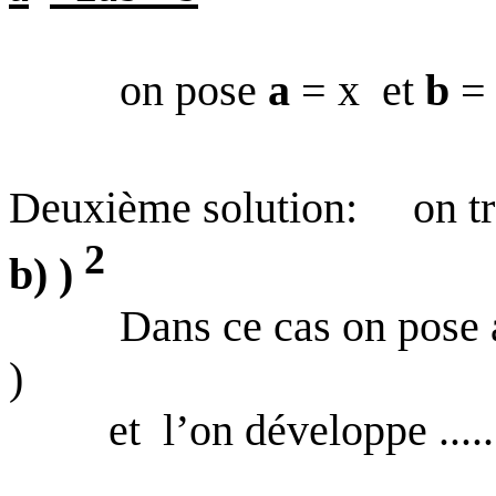
on pose
a
= x
et
b
=
Deuxième solution:
on t
2
b) )
Dans ce cas on pose 
)
et
l’on développe .......