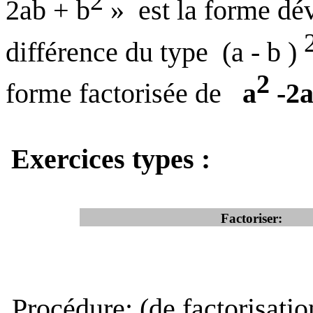
2
2ab + b
»
est la forme dé
différence du type
(a - b )
2
forme factorisée de
a
-2a
Exercices types :
Factoriser:
Procédure: (de factorisatio