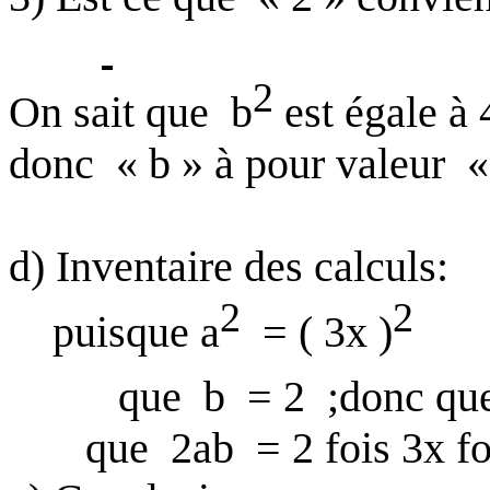
2
On sait que
b
est égale à 
donc
« b » à pour valeur
«
d) Inventaire des calculs:
2
2
puisque a
= ( 3x )
que
b
= 2
;donc qu
que
2ab
= 2 fois 3x f