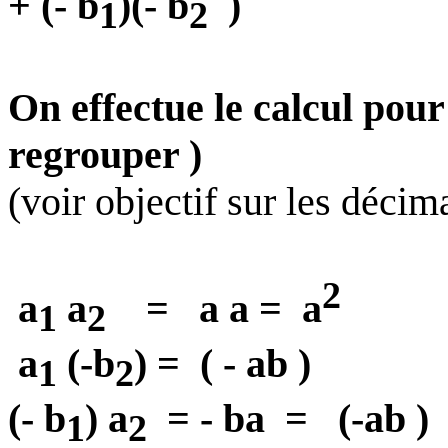
+ (- b
)(- b
)
1
2
On effectue le calcul pou
regrouper )
(voir objectif sur les décima
2
a
a
=
a a =
a
1
2
a
(-b
) =
( - ab )
1
2
(- b
) a
= - ba
=
(-ab )
1
2