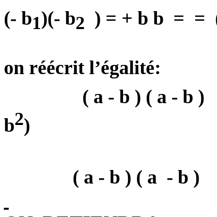
(- b
)(- b
) = + b b
=
=
1
2
on réécrit l’égalité:
( a - b ) ( a - b )
2
b
)
( a - b ) ( a
- b )