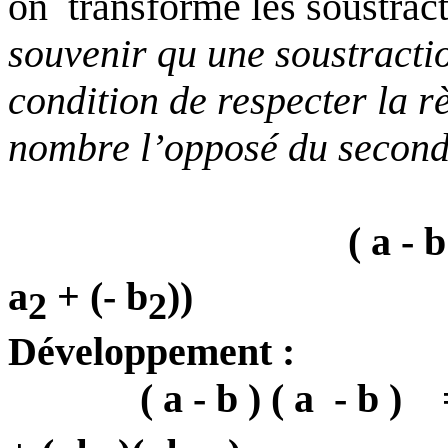
on
transforme les soustract
souvenir qu une soustracti
condition de respecter la r
nombre l’opposé du second
( a - b
a
+ (- b
))
2
2
Développement :
( a - b ) ( a
- b )