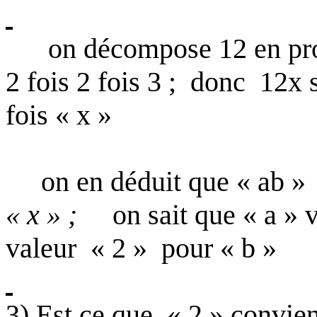
on décompose 12 en pro
2 fois 2 fois 3 ;
donc
12x s
fois « x »
on en déduit que « ab »
« x » ;
on sait que « a » 
valeur
« 2 »
pour « b »
3) Est ce que
« 2 » convien