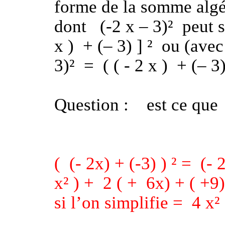
forme de la somme algéb
dont
(-2 x – 3)²
peut s
x )
+ (– 3) ] ²
ou (avec
3)²
=
( ( - 2 x )
+ (– 3)
Question :
est ce que
(
(- 2x) + (-3) ) ² =
(- 
x² ) +
2 ( +
6x) + ( +9)
si l’on simplifie =
4 x²