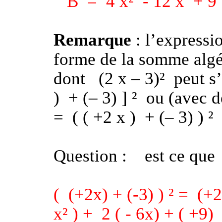
B
=
4 x²
- 12 x
+ 9
Remarque
: l’expressi
forme de la somme algéb
dont
(2 x – 3)²
peut s’
)
+ (– 3) ] ²
ou (avec d
=
( ( +2 x )
+ (– 3) ) ²
Question :
est ce que
(
(+2x) + (-3) ) ² =
(+2
x² ) +
2 ( - 6x) + ( +9)