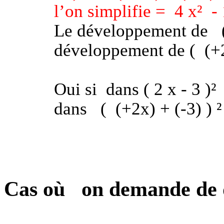
l’on simplifie =
4 x²
-
Le développement de
développement de (
(+
Oui si
dans ( 2 x - 3 )²
dans
(
(+2x) + (-3) ) ²
Cas où
on demande de 