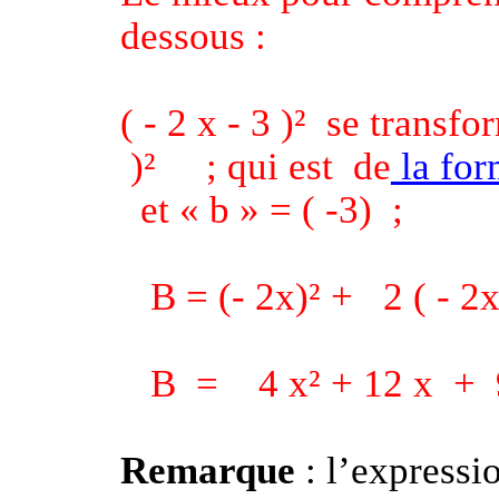
dessous :
( - 2 x - 3 )²
se transfo
)²
; qui est
de
la for
et « b » = ( -3)
;
B = (- 2x)² +
2 ( - 2x
B
=
4 x² + 12 x
+
Remarque
: l’expressi