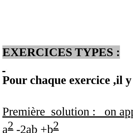
EXERCICES TYPES :
Pour chaque exercice ,il y
Première
solution :
on app
2
2
a
-2ab +b