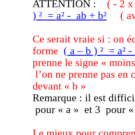
ATTENTION :
( - 2 x
) ²
= a² -
ab + b²
( a
Ce serait vraie si : on éc
forme
( a – b ) ²
= a² -
prenne le signe « moin
l’on ne prenne pas en 
devant « b »
Remarque : il est diffi
pour « a »
et 3
pour «
Le mieux pour comprend