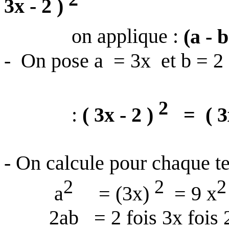
3x - 2 )
on applique :
(a - 
-
On pose a
= 3x
et b = 2
2
:
( 3x - 2 )
=
( 3
- On calcule pour chaque t
2
2
2
a
= (3x)
= 9 x
2ab
= 2 fois 3x fois 