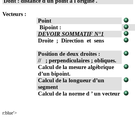
Dont : distance d'un point à
l'origine .
Vecteurs
:
Point
Bipoint :
DEVOIR SOMMATIF N°1
Droite
;
Direction
et
sens
Position de deux droites :
//
; perpendiculaires ; obliques.
Calcul de la mesure algébrique
d’un bipoint.
Calcul de la longueur d’un
segment
Calcul de la norme
d ’
un vecteur
r:blue'>