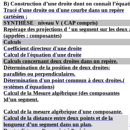
B) Construction d’une droite dont on connaît l’équat
Tracé d'une droite ou d'une courbe dans un repère
cartésien ;
SYNTHÈSE
niveau V
( CAP
compris)
Repérage des projectio
n
s
d
’
un segment sur les deux 
(appelées : composantes
)
Calculs
Coefficient directeur d'une droite
Calcul de l'équation d'une droite
Calculs concernant deux droites dans un repère.
Détermination de la position de deux droites:
parallèles ou perp
e
ndiculaires.
Détermination d'un point commun à deux droites
.(
systèmes d'équations)
Calcul de la Mesure algébrique (d
e
s
c
omp
o
s
a
ntes
)d’un
segm
ent.
Calcul
de la mesure algébrique d'une composante.
Calcul
d
e
la distance entre deux points et de la
longueur d’un se
g
ment
d
a
n
s un plan
.