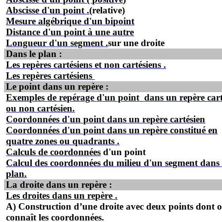
Absc
i
sse d'un
point .
(relative)
Mesure algébrique d'un bipoint
Distance d'un point à une autre
Longueur
d'u
n
segment .
sur une droite
Dans le plan :
Les repères cartésiens et non
cartésiens .
Les repères cartésiens
Le point dans un repère :
Exemples de repérage
d
'un point
dans un re
p
ère car
ou non cartésien.
Coordonnées d'un point dans un repère cartésien
Coordonnées d'un point dans un repère constitué en
quatre zone
s
ou
quadrants .
Calculs de coordonnées
d'un point
Calcul des coordonnées du milieu d'un segment dans
plan.
La droite dans un repère :
Les droites d
a
ns un
r
e
père .
A) Construction d’une droite avec deux points dont 
connaît les coordonnées.