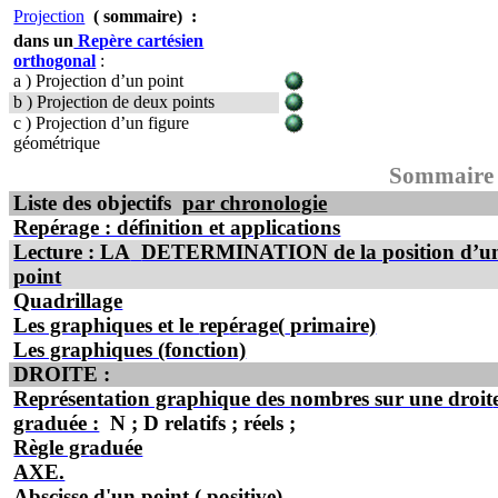
Projection
( sommaire
)
:
dans un
Repère cartésien
orthogonal
:
a )
Projection d’un point
b )
Projection de deux points
c )
Projection d’un figure
géométrique
Sommaire
Liste des objectifs
par chronologie
Repérage : définition et applications
Lecture : LA
DETERMINATION de la position d’u
point
Quadrillage
Les graphiques et le
rep
é
rage(
primaire)
Les graphiques (fonction)
DROITE :
Représentation graphique des nombres sur une droit
graduée :
N ; D relatifs ; réels ;
Règle gr
a
duée
AXE.
Abscisse d'un point
( positive
)