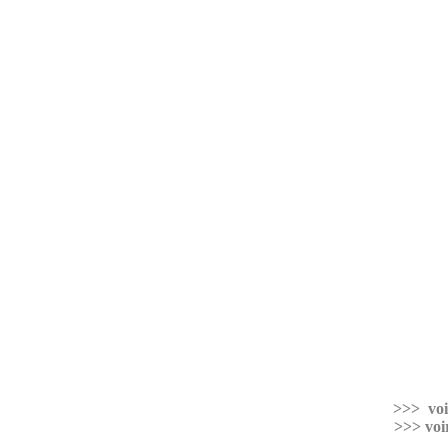
>>>
voi
>>> voi