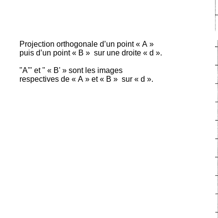
Projection orthogonale d’un point « A »
puis d’un point « B »
sur une droite « d ».
"A'" et " « B' » sont les images
respectives de « A » et « B »
sur « d ».