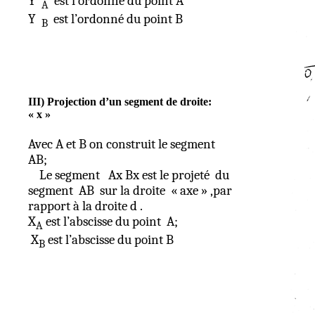
Y
est l’ordonné du point A
A
Y
est l’ordonné du point B
B
III) Projection d’un segment de droite
:
«
x »
Avec A et B on construit le segment
AB;
Le segment
Ax
Bx
est le projeté
du
segment
AB
sur la droite
« axe
» ,par
rapport à la droite d .
X
est l’abscisse du point
A;
A
X
est l’abscisse du point B
B