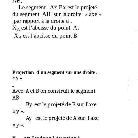
AB;
Le segment
Ax
Bx
est le projeté
du segment
AB
sur la droite
« axe
»
,par
rapport à la droite d .
X
est l’
abcisse
du point
A;
A
X
est l’
abcisse
du point B
B
Projection
d’un segment sur une droite :
« y »
Avec
A et B on construit le segment
AB .
By
est le projeté de B sur l’axe
« y ».
Ay
est le projeté de A sur
l’axe
« y ».