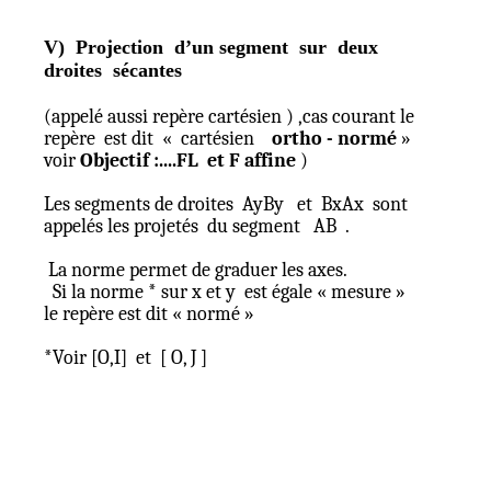
V)
Projection
d’un segment
sur
deux
droites
sécantes
(appelé aussi repère
cartésien )
,cas courant le
repère
est dit
« cartésien
ortho - normé
»
voir
Objectif :....FL
et F affine
)
Les segments de droites
AyBy
et
BxAx
sont
appelés les projetés
du segment
AB
.
La norme permet de graduer les axes.
Si la norme * sur x et y
est égale « mesure »
le repère est dit « normé »
*Voir [O
,I
]
et
[ O, J ]