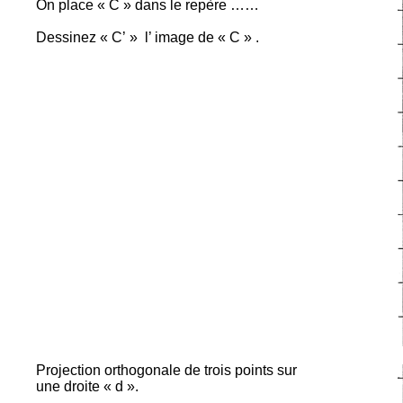
On place « C » dans le repère ……
Dessinez « C’ »
l’ image
de « C » .
Projection orthogonale de trois points sur
une droite « d ».