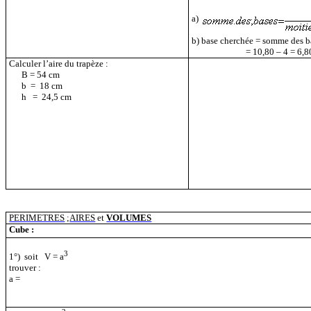
a)
b) base cherchée = somme des b
= 10,80 – 4 = 6,
Calculer l’aire du trapèze :
B = 54 cm
b
=
18 cm
h
=
24,5 cm
PERIMETRES
;
AIRES
et
VOLUMES
Cube :
3
1°)
soit
V = a
trouver :
a =