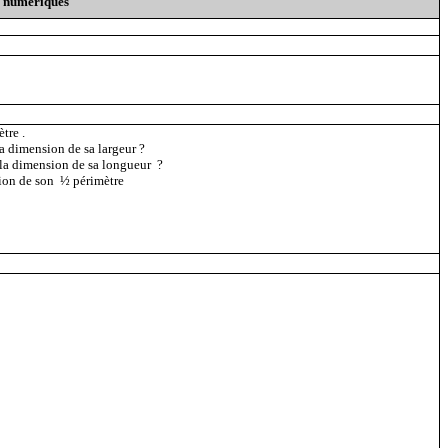
s numériques
tre .
la dimension de sa largeur ?
t la dimension de sa longueur ?
sion de son
½ périmètre