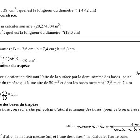
2
 , 39
cm
. quel est la longueur du diamètre ?
( 4,42 cm)
lculatrice.
.
2
 m calculer son aire .(28,274334 m
)
2
m
. quel est la longueur du diamètre ?(19,6 cm)
antes : B = 12,6 cm ; b = 7,4 cm ; h = 6,8 cm.
2
= 68
cm
auteur du trapèze
e s’obtient en divisant l’aire de la surface par la demi somme des bases . soit :
2
r du trapèze qui à une aire de 50 m
et dont les bases mesurent 12,6 m et
7,4 m
=
= 5 m
e des bases du trapèze
 base , on recherche par calcul d’abord la somme des bases ; pour cela on divise l’
soit :
2
m
d’aire , la hauteur mesure 5m, et l’une des bases 4 m . Calculer l’autre base.