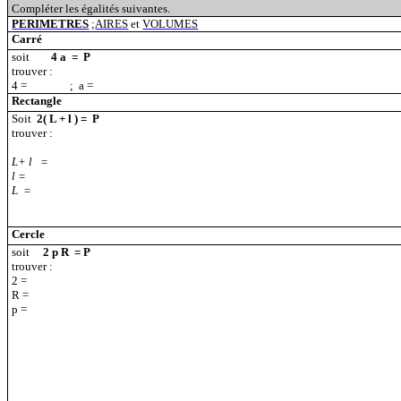
Compléter les égalités suivantes.
PERIMETRES
;
AIRES
et
VOLUMES
Carré
soit
4 a
=
P
trouver :
4 =
;
a =
Rectangle
Soit
2( L + l ) =
P
trouver :
L+ l
=
l =
L
=
Cercle
soit
2
p
R
= P
trouver :
2 =
R =
p
=