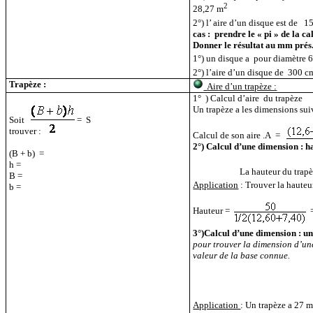
2
28,27 m
2°) l’ aire d’un disque est de
15
cas :
prendre le « pi » de la ca
Donner le résultat au mm prés
1°) un disque a
pour diamètre 6
2°) l’aire d’un disque de
300 c
Trapèze :
Air
e
d’un trapèze :
1°
) Calcul d’aire
du trapèze
Un trapèze a les dimensions suiv
Soit
=
S
trouver :
Calcul de son aire .A
=
2°) Calcul d’une dimension : h
(B + b)
=
h =
La hauteur du trapèz
B =
Application
: Trouver la hauteu
b =
Hauteur =
3°)Calcul d’une dimension : un
pour trouver la dimension d’une
valeur de la base connue.
Application
: Un trapèze a 27 