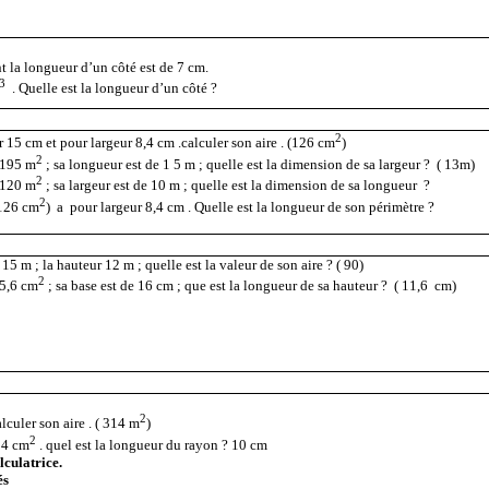
nt la longueur d’un côté est de 7 cm.
3
. Quelle est la longueur d’un côté ?
2
 15 cm et pour largeur 8,4 cm .calculer son aire . (126 cm
)
2
195 m
; sa longueur est de 1 5 m ; quelle est la dimension de sa largeur ?
( 13m)
2
120 m
; sa largeur est de 10 m ; quelle est la dimension de sa longueur ?
2
(126 cm
)
a
pour largeur 8,4 cm . Quelle est la longueur de son périmètre ?
 15 m ; la hauteur 12 m ; quelle est la valeur de son aire ? ( 90)
2
85,6 cm
; sa base est de 16 cm ; que est la longueur de sa hauteur ?
( 11,6
cm)
2
lculer son aire . ( 314 m
)
2
14 cm
. quel est la longueur du rayon ? 10 cm
lculatrice.
és