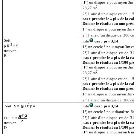
.1°) un disque
a pour rayon 3m c
2
28,27 m
2°) l’ aire d’un disque est de
15
cas :
prendre le « pi » de la ca
Donner le résultat au mm prés
1°) un disque a
pour rayon 3m c
2°) l’aire d’un disque de
300 c
Soit
info
cas :
pi = 3,14
2
p
R
= S
1°) un cercle à pour rayon 3m ca
trouver :
2°) l’ aire d’un disque
est de
3
R =
cas :
prendre le « pi » de la ca
Donner le résultat au 1/100 pr
.1°) un disque
a pour rayon 3m .
2
28,27 m
2°) l’ aire d’un disque est de
15
cas :
prendre le « pi » de la ca
Donner le résultat au mm prés
1°) un disque a
pour rayon 3m c
2°) l’aire d’un disque de
300 c
2
info
cas :
pi = 3,14
Soit
S =
(
p
D
)/ 4
1°) un cercle à pour diamètre
6m
2°) l’ aire d’un disque
est de
3
Ou
S =
cas :
prendre le « pi » de la ca
trouver :
Donner le résultat au 1/100 pr
D =
.1°) un disque
a pour rayon 6 m 