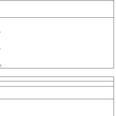
?
?
?