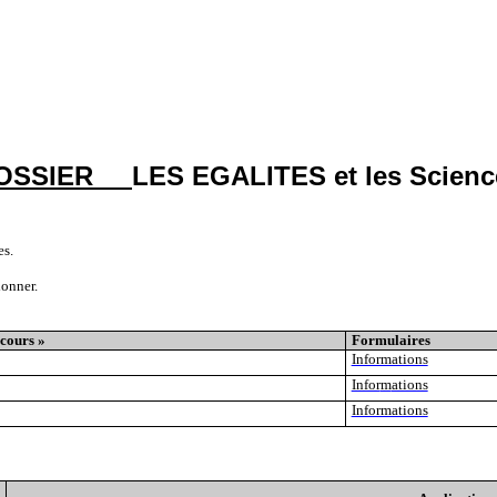
OSSIER
LES
EGALITES et les Scienc
es.
donner.
 cours »
Formulaires
Informations
Infor
m
ations
Informations