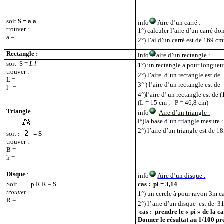
soit
S = a a
info
Aire d’un carré :
trouver :
1°) calculer l’aire d’un carré do
a =
2°) l’ai d’un carré est de 169 cm
Rectangle :
info
aire d’un rectangle :
soit
S =
L l
1°) un rectangle a pour longueur
trouver :
2°) l’aire
d’un rectangle est de
L =
3° ) l’aire d’un rectangle est de
l
=
4°)l’aire d’ un rectangle est de 
(L = 15 cm ;
P = 46,8 cm)
Triangle
info
Aire d’un
triangle .
l°)la base d’un triangle mesure :
2°) l’aire d’un triangle est de 1
soit
:
= S
trouver :
B =
h =
Disque
:
info
Aire d’un disque .
Soit
p
R R = S
cas :
pi = 3,14
trouver :
1°) un cercle à pour rayon 3m ca
R =
2°) l’ aire d’un disque
est de
3
cas :
prendre le « pi » de la ca
Donner le résultat au 1/100 pr