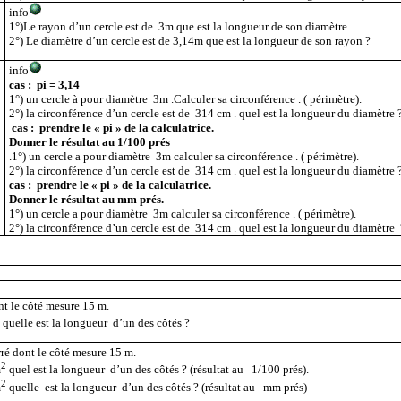
info
1°)Le rayon d’un cercle est de
3m que est la longueur de son diamètre.
2°) Le diamètre d’un cercle est de 3,14m que est la longueur de son rayon ?
info
cas :
pi = 3,14
1°) un cercle à pour diamètre
3m .Calculer sa circonférence . ( périmètre).
2°) la circonférence d’un cercle est de
314 cm . quel est la longueur du diamètre 
cas :
prendre le « pi » de la calculatrice.
Donner le résultat au 1/100 prés
.1°) un cercle a pour diamètre
3m calculer sa circonférence . ( périmètre).
2°) la circonférence d’un cercle est de
314 cm . quel est la longueur du diamètre 
cas :
prendre le « pi » de la calculatrice.
Donner le résultat au mm prés.
1°) un cercle a pour diamètre
3m calculer sa circonférence . ( périmètre).
2°) la circonférence d’un cercle est de
314 cm . quel est la longueur du diamètre 
nt le côté mesure 15 m.
2
quelle est la longueur d’un des côtés ?
rré dont le côté mesure 15 m.
2
m
quel est la longueur d’un des côtés ? (résultat au
1/100 prés).
2
m
quelle
est la longueur d’un des côtés ? (résultat au
mm prés)