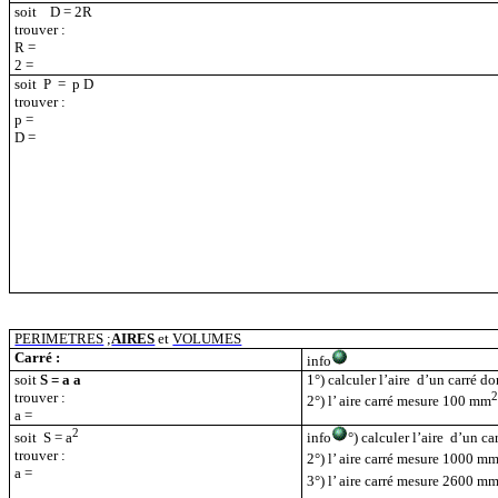
soit
D = 2R
trouver :
R =
2 =
soit
P
=
p
D
trouver :
p
=
D =
PERIMETRES
;
AIRES
et
VOLUMES
Carré :
info
soit
S = a a
1°) calculer l’aire
d’un carré do
trouver :
2°) l’ aire carré mesure 100 mm
a =
2
info
°) calculer l’aire
d’un ca
soit
S = a
trouver :
2°) l’ aire carré mesure 1000 m
a =
3°) l’ aire carré mesure 2600 m