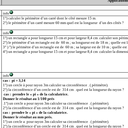
Application
info
1°) calculer le périmètre d’un carré dont le côté mesure 15 m.
2°) le périmètre d’un carré mesure 60 mm quel est la longueur d’un des côtés ?
info
1°) un rectangle a pour longueur 15 cm et pour largeur 8,4 cm .calculer son périmè
2°) le périmètre d’un rectangle est de
60 m ; sa longueur est de 18 m ; quelle est 
3° ) °) le périmètre d’un rectangle est de
60 m ; sa largeur est de 10 m ; quelle es
4°) un rectangle a pour longueur 15 cm et pour largeur 8,4 cm .calculer la dimen
info
cas :
pi = 3,14
1°) un cercle à pour rayon 3m calculer sa circonférence . ( périmètre).
2°) la circonférence d’un cercle est de
314 cm . quel est la longueur du rayon ?
cas :
prendre le « pi » de la calculatrice.
Donner le résultat au 1/100 prés
.1°) un cercle a pour rayon 3m calculer sa circonférence . ( périmètre).
2°) la circonférence d’un cercle est de
314 cm . quel est la longueur du rayon ?
cas :
prendre le « pi » de la calculatrice.
Donner le résultat au mm prés.
1°) un cercle a
pour rayon 3m calculer sa circonférence . ( périmètre).
2°) la circonférence d’un cercle est de
314 cm . quel est la longueur du rayon ?