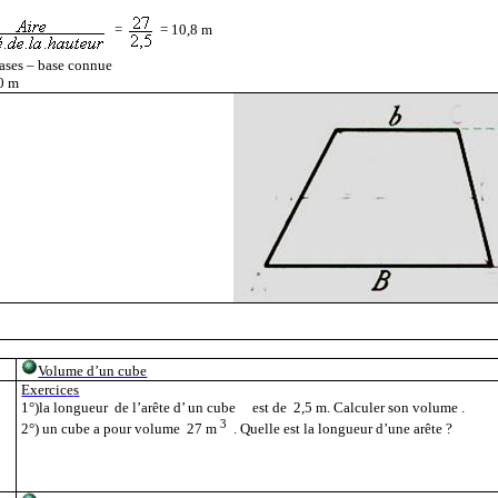
=
= 10,8 m
ases – base connue
80 m
Volume d’un cube
Exercic
e
s
1°)la longueur
de l’arête d’ un cube
est de
2,5 m. Calculer son volume .
3
2°) un cube a pour volume
27 m
. Quelle est la longueur d’une arête ?