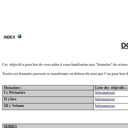
INDEX
D
Cet
objectif a pour but de vous aider à vous familiariser aux "formules" de scienc
Toutes ces formules peuvent se transformer, en dehors du sens que l' on peut leur 
Domaines :
Liste des
objectifs «
I )
Périmètre
Informati
o
ns
II ) Aire
Informations
III )
Volume
Infor
m
ations
SERIES