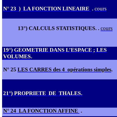
N° 23
)
LA FONCTION LINEAIRE
.
co
u
r
s
13°) CALCULS STATISTIQUES. .
c
o
u
r
s
19°) GEOMETRIE DANS L’ESPACE ; LES
VOLUMES
.
N° 25
LES CARRES des 4
opérations simples
.
21°) PROPRIETE
DE
THALES.
N° 24
LA FONCTION AFFINE
.