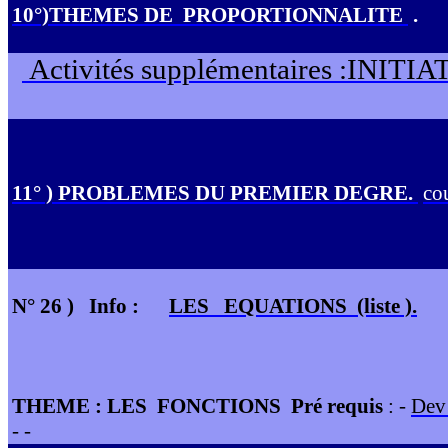
10°)THEMES DE
PROPORTIONNALITE
.
Activités supplémentaires :INIT
11° ) PROBLEMES DU PREMIER DEGRE.
co
N° 26 )
Info :
LES
EQUATI
O
NS
(li
s
te ).
THEME : LES
FONCTIONS
Pré requis
: -
D
e
v
- -