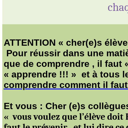
cha
ATTENTION « cher(e)s élèves
Pour réussir dans une
mati
que de
comprendre ,
il faut 
« apprendre !!! »
et
à tous l
comprendre comment il faut
Et vous : Cher (e)s collègues
« vous
voulez que l’élève
doit
faut le
prévenir ,
et lui dire ce 