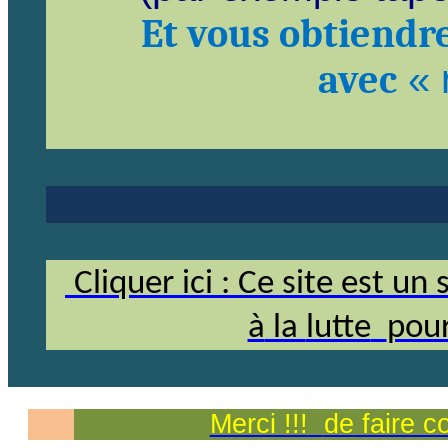
Et vous obtiendre
avec
« 
Cliquer ici : Ce site e
st un 
à
la
lutte
pou
Merci !!!
de
faire c