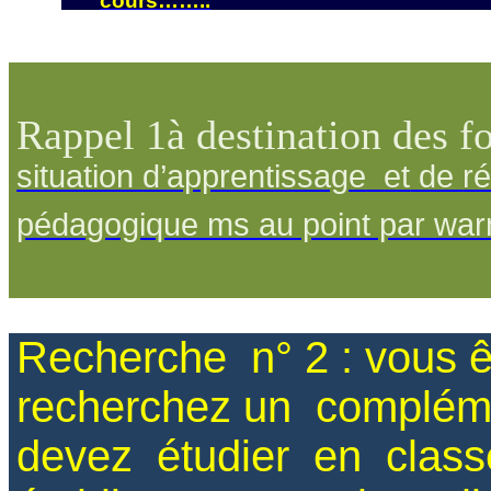
cours
…….
.
Rappel 1à destination des 
situation
d’apprentissag
e
et
de
r
pédagogique ms au point par wa
Recherche
n
° 2
: vous ê
recherchez
un
complém
devez
étudier
en
class