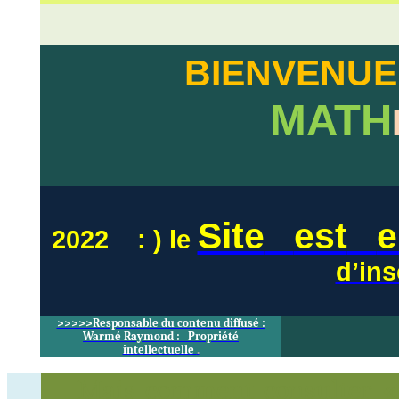
BIENVENUE
MATH
Site
est
e
2022
:
) le
d’ins
>>>>>Responsable du contenu diffusé :
Warmé Raymond :
Propriété
intellectuelle
.
Mais comment consulter 