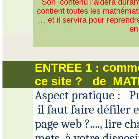
Son
contenu
l’aidera duran
contient toutes les
mathémat
… et il servira pour reprend
en
ENTREE 1 : commen
ce site ?
de
MAT
Aspect pratique :
P
il
faut faire défiler 
page web
?...
., lire 
mets
à
votre disposi