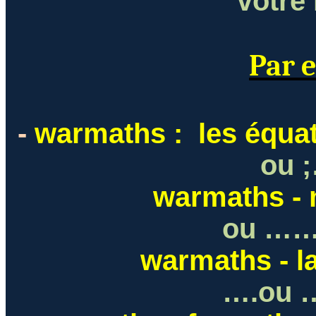
votre
Par 
-
warmaths :
les équa
ou 
warmaths
- 
ou
……
warmaths
- l
….
ou