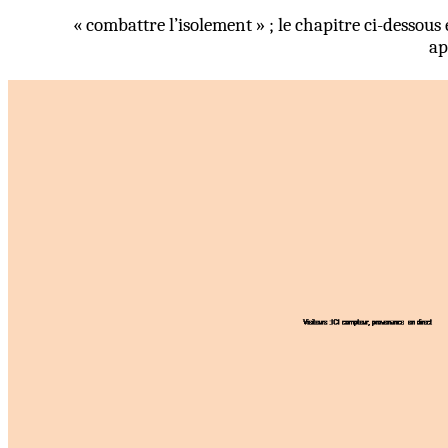
«
combattre
l’isolement » ; le chapitre ci-dessous 
ap