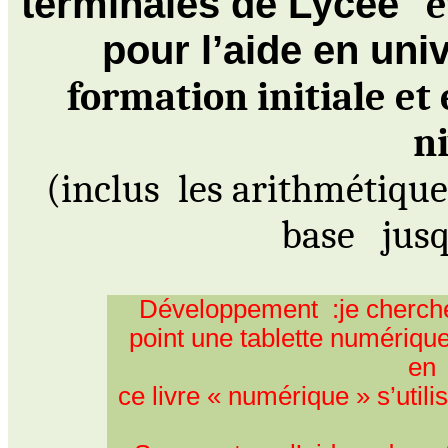
terminales de Lycée
e
pour l’aide en uni
formation
initiale et
n
(
inclus
les
arithmétiques
base
jus
Développement :
je
cherch
point une tablette numériqu
en
ce
livre « numérique » s’util