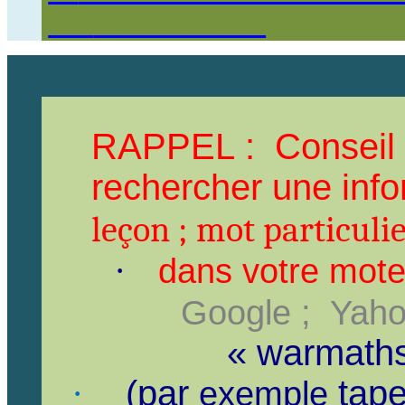
lieu
» ? … …..………
RAPPEL :
Conseil
rechercher une
inf
leçon ; mot particuli
·
dans
votre mot
Google
;
Yahoo
«
warmath
(
par
tape
·
exemple