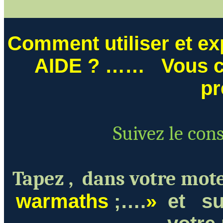
Comment utiliser et exp
AIDE
? ……
Vous c
pr
Suivez le con
Tapez ,
dans votre mote
warmaths
;….
»
e
t
su