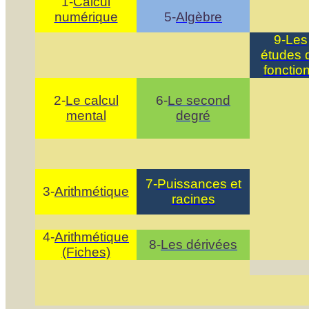
1-
Calcul
numérique
5-
Algèbre
9-
Les
études 
fonctio
2-
Le calcul
6-
Le second
mental
degré
7-
Puissances et
3-
Arithmétique
racines
4-
Arithmétique
8-
Les dérivées
(Fiches)