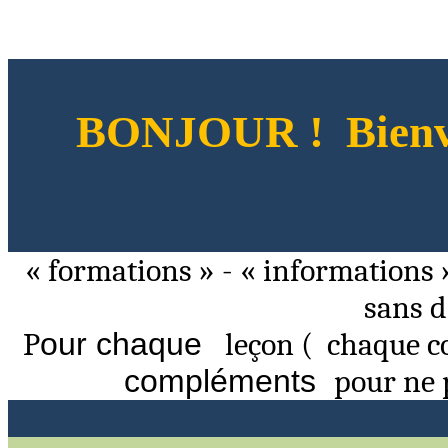
BONJOUR !
Bien
«
formations
» - « informations
sans
d
P
our chaque
leçon
(
chaque
c
compléments
pour
ne p