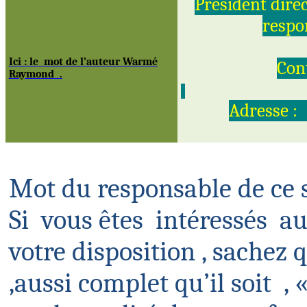
Président dire
respo
Ici :
le
mot
de l’auteur Warmé
Cont
Raymond
.
Adresse :
Mot du responsable de ce s
Si
vous
êtes
intéressés
au
votre
disposition ,
sachez q
,
aussi complet qu’il
soit
,
«