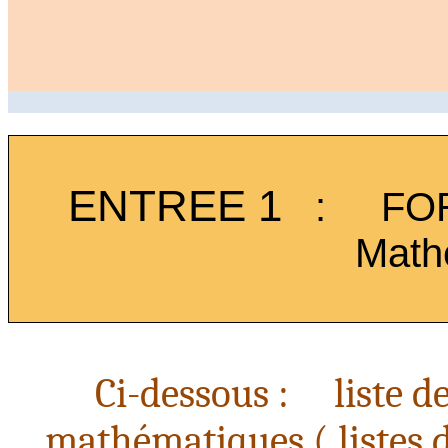
ENTREE 1
:
FO
Math
Ci-dessous :
liste
d
mathématiques
( listes
d