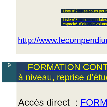
Liste n°2 :
Les cours pour
Liste n°3 : Ici des
module
capacité, d’aire, de
volum
http://www.lecompendi
9
FORMATION CONTI
à niveau, reprise d’
Accès
direct :
FORM