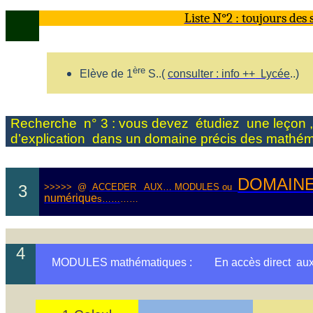
Liste N°2 : toujours de
ère
Elève de 1
S..(
consulter : info +
+
Lycée
..)
Recherche
n
° 3
: vous
devez
étudiez
une
leçon 
d’explication
dans
un domaine précis des
mathéma
DOMAIN
3
>>>>
>
@
ACCEDER
AUX… MODULES
ou
numérique
s……
……
4
MODULES mathématiques :
En accès
direct
au