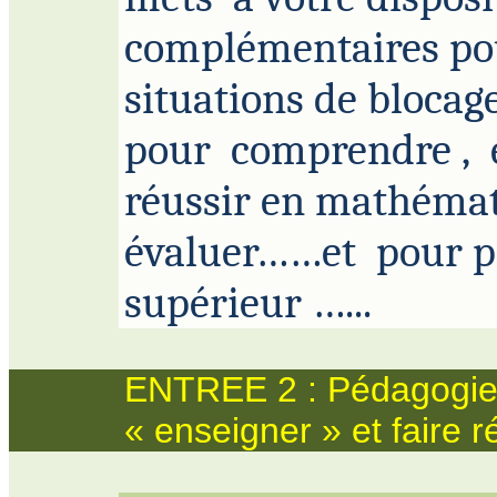
complémentaires po
situations de blocage
pour
comprendre
,
réussir en
mathémati
évaluer……
et
pour
p
supérieur …...
ENTREE 2 : Pédagogi
«
enseigner » et faire r