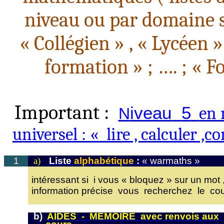
niveau ou par domaine su
« Collégien
» ,
« Lycéen
»
formation »
; ….
; « F
Important :
iveau
5
en 
N
universel
:
« lire
,
calculer ,c
1
a)
Liste
alphabétique
:
« warmaths »
intéressant
si
i
vous « bloquez » sur un
mot 
information
précise
vous
recherchez
le
co
b)
AIDES
-
MEMOIRE
avec
renvois aux