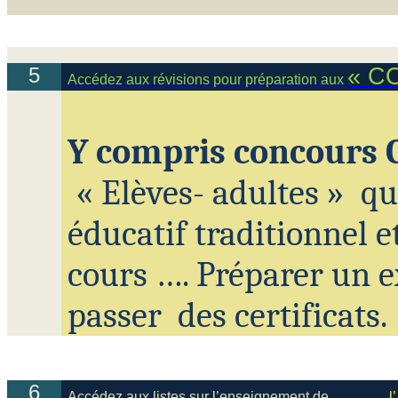
5
« C
Accédez aux révisions pour préparation aux
Y compris concours
«
Elèves- adultes
»
qu
éducatif traditionnel e
cours …. Préparer un 
passer
des
certificats.
6
Accédez aux listes sur l’enseignement de
l’