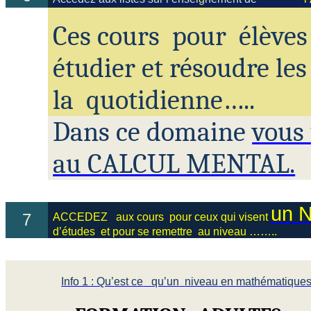
Ces
cours
pour
élèves
étudier et résoudre le
la
quotidienne….
.
Dans ce domaine
vous
au CALCUL MENTAL.
un 
7
ACCEDEZ
aux
cours
pour
ceux qui visent
d’études
et
pour se
remettre
au
niveau
…….
.
Info 1 : Qu’
est ce
qu’un
niveau
en
mathématique