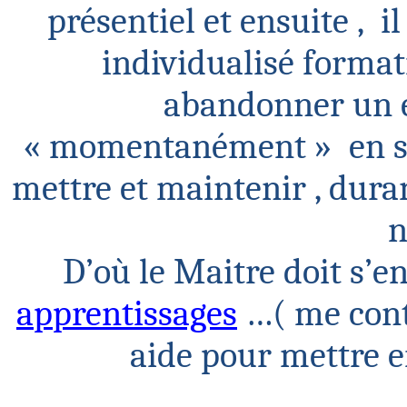
présentiel et
ensuite ,
i
individualisé format
abandonner un é
« momentanément
»
en
s
mettre et
maintenir ,
duran
n
D’où le Maitre doit s’
apprentissages
…( me
cont
aide pour mettre e