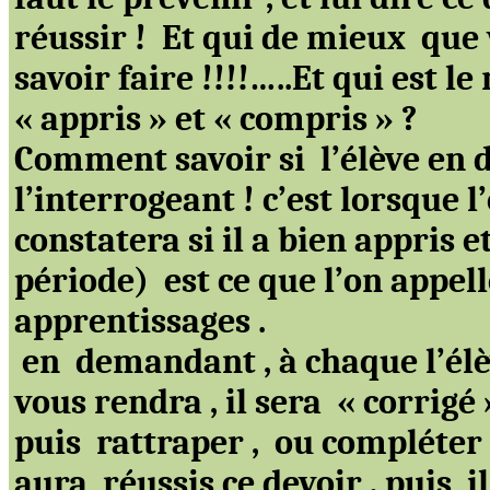
réussir !
Et qui de
mieux
que
savoir faire
!!!!….
.Et qui est l
« appris » et « compris » ?
Comment savoir
si
l’élève
en d
l’interrogeant ! c’est lorsque l
constatera
si il
a bien appris e
période)
est
ce que l’on appel
apprentissages .
en
demandant
, à chaque
l’él
vous
rendra ,
il
sera
«
corrigé 
puis
rattraper
,
ou
compléter 
aura
réussis
ce
devoir ,
puis
il