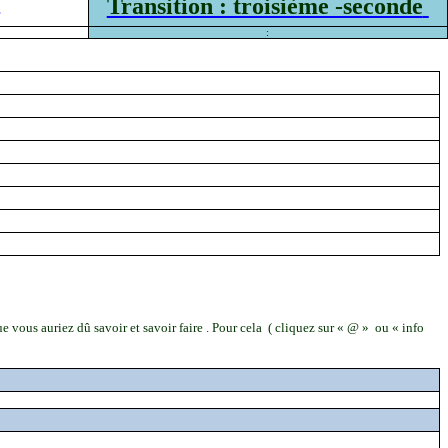
e
Transition : troisième -seconde
:
e vous auriez dû savoir et savoir faire . Pour cela
( cliquez
sur « @ »
ou « info