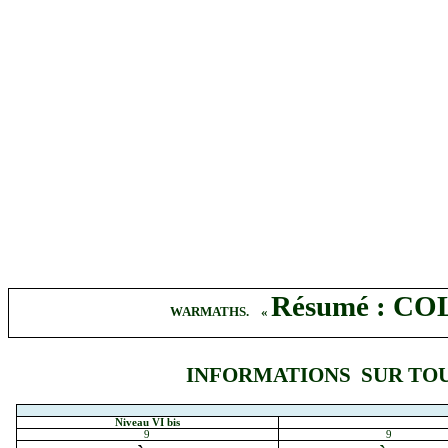
Résumé : C
WARMATHS.
«
INFORMATIONS
SUR TOU
Niveau VI bis
9
9