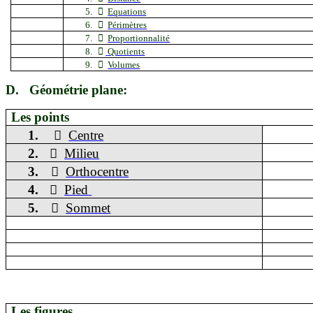
5.

Equations
6.

Périmètres
7.

Proportionnalité
8.

Quotients
9.

Volumes
D.
Géométrie plane:
Les points
1.

Centre
2.

Milieu
3.

Orthocentre
4.

Pied
5.

Sommet
Les figures