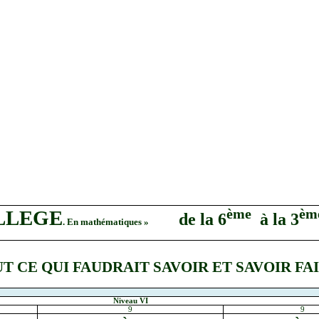
ème
èm
OLLEGE
de la 6
à la 3
. En mathématiques »
T CE QUI FAUDRAIT SAVOIR ET SAVOIR F
Niveau VI
9
9