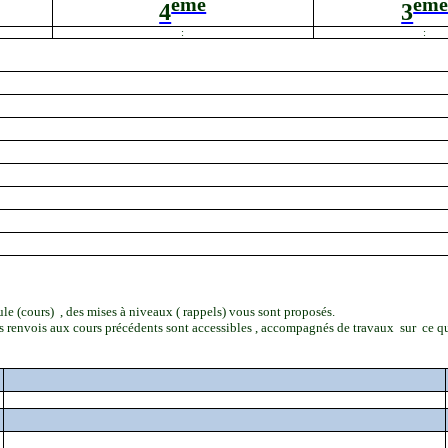
ème
èm
4
3
:
:
le (cours
)
,
des mises à niveaux ( rappels) vous sont proposés.
es renvois aux cours précédents sont accessibles , accompagnés de travaux
sur
ce qu