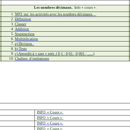
Les nombres décimaux.
Info « cours ».
NF
O
sur
les activités avec les nombres décimaux
Définition
Classer
Addition
Soustraction
Multiplication
a)
Division .
b) Tests
c) Arrondir à « tant »
prés .(
0,1 ; 0,01 ; 0,001 ; …..)
Chaînes
d’opérations
INFO « Cours »:
INFO « Cours »:
INFO « Cours »:
INFO « Cours »: