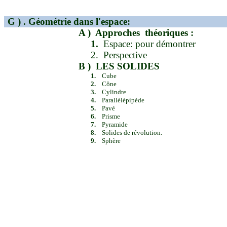
G )
. Géométrie dans l'espace:
A )
Approches
théoriques :
1.
Espace: pour démontrer
2.
Perspective
B )
LES SOLIDES
1.
Cube
2.
Cône
3.
Cylindre
4.
Parallélépipède
5.
Pavé
6.
Prisme
7.
Pyramide
8.
Solides de révolution.
9.
Sphère