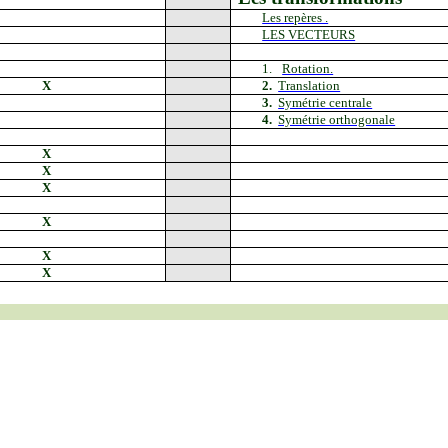
Les
repères .
LES VECTEURS
1.
Rotation.
X
2.
Translation
3.
Symétrie centrale
4.
Symétrie orthogonale
X
X
X
X
X
X