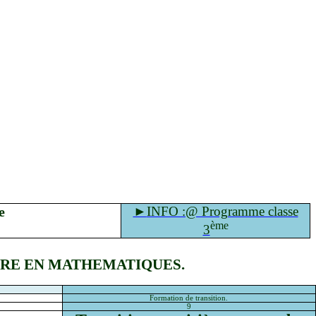
e
►
INFO :@ Programme classe
ème
3
AIRE EN MATHEMATIQUES.
Formation de transition.
9