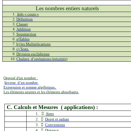
Les nombres entiers naturels
Info « cours »
Définition
Classer
Addition
Soustraction
a)Tables
b) les Multiplications
c) Tests.
Division euclidienne
Chaînes
d’opérations (priorités)
Opposé d'un
nombre .
Inverse
d’un nombre.
Expression et somme algébrique
.
Les éléments neutres et les éléments absorbants.
C. Calculs et Mesures
( applications
) :
1.

Aires
2.

Degré et radian
3.

Conversions
4.

Distance