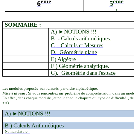
ème
ème
6
5
:
:
SOMMAIRE :
A)
►
NOTIONS !!!
B
- Calculs arithmétiques.
C.
Calculs et Mesures
D.
Géométrie plane
E) Algèbre
F )
Géométrie analytique.
G).
Géométrie dans l'espace
Les modules proposés
sont classés
par ordre alphabétique.
Mise à niveau : Si vous rencontrez un
problème de compréhension
dans un modu
En
effet ,
dans chaque module , et pour chaque chapitre ou
type de difficulté
, d
+ »)
A)
►
NOTIONS !!!
B )
Calculs Arithmétiques
Nomenclature :