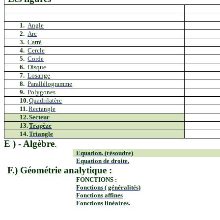
1.
Angle
2.
Arc
3.
Carré
4.
Cercle
5.
Corde
6.
Disque
7.
Losange
8.
Parallélogramme
9.
Polygones
10.
Quadrilatère
11.
Rectangle
12.
Secteur
13.
Trapèze
14.
Triangle
E )
- Algèbre
.
Equation. (résoudre)
Equation de droite.
F.) Géométrie analytique :
FONCTIONS :
Fonctions
( généralités
)
Fonctions affines
Fonctions linéaires.