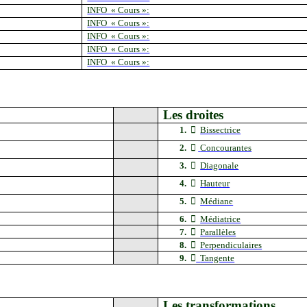
INFO « Cours »:
INFO « Cours »:
INFO « Cours »:
INFO « Cours »:
INFO « Cours »:
Les droites
1.

Bissectrice
2.

Concourantes
3.

Diagonale
4.

Hauteur
5.

Médiane
6.

Médiatrice
7.

Parallèles
8.

Perpendiculaires
9.

Tangente
Les transformations