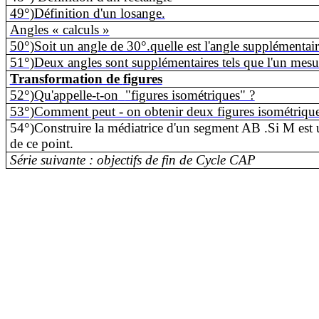
49°)Définition d'un losange.
Angles « calculs »
50°)Soit un angle de 30°.quelle est l'angle supplémentair
51°)Deux angles sont supplémentaires tels que l'un mesure 
Transformation de
f
igures
52°)Qu'appelle-t-on
"figures isométriques" ?
53°)Comment peut - on obtenir deux figures isométriqu
54°)Construire la médiatrice d'un segment AB .Si M est un
de ce point.
Série suivante : objectifs de fin de Cycle CAP