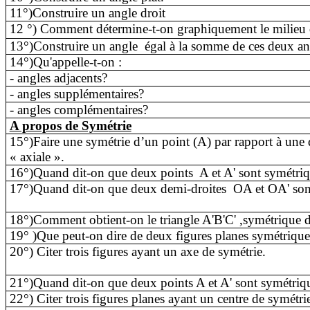
11°)Construire un angle droit
12 °) Comment détermine-t-on graphiquement le milieu
13°)Construire un angle
égal à la somme de ces deux ang
14°)Qu'appelle-t-on :
- angles adjacents?
- angles supplémentaires?
- angles complémentaires?
A propos de Symétrie
15°)Faire une symétrie d’un point (A) par rapport à une 
« axiale ».
16°)Quand dit-on que deux points
A et A' sont symétriq
17°)Quand dit-on que deux demi-droites
OA et OA' sont
18°)Comment obtient-on le triangle A'B'C' ,symétrique d
19° )Que peut-on dire de deux figures planes symétriques 
20°) Citer trois figures ayant un axe de symétrie.
21°)Quand dit-on que deux points A et A' sont symétriqu
22°) Citer trois figures planes ayant un centre de symétri