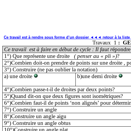
Ce travail est à rendre so
us forme d’un dossier ◄◄◄ retour à la liste
Travaux
1
:
GE
Ce travail
est à faire en début de cycle : Il faut r
épondre 
1°) Que représente une droite
( penser au « pli »)
?
2°)Combien doit-on prendre de points sur une droite , p
3°) Construire
(
ne pas oublier la notation)
a) une droite
b)une demi droite
4°)Combien passe-t-il de droites par deux points?
5°)Quand dit-on que deux figures sont isométriques?
6°)Combien faut-il de points ‘non alignés’ pour détermi
7°) Construire un angle
8°)Construire un angle aigu
9°) Construire un angle obtus
10°)Construire un angle plat.