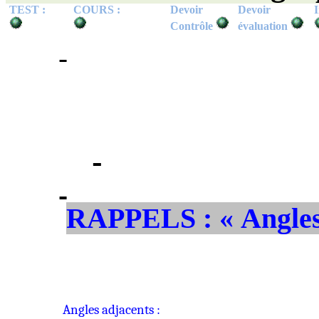
TEST :
COURS :
Devoir
Devoir
I
Contrôle
évaluation
RAPPELS : « Angles 
Angles adjacents :