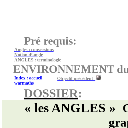
Pré requis:
Angle
s : c
onversions
Notion d’angle
ANGLES : terminologie
ENVIRONNEMENT du d
Index : accueil
Objectif précédent
warmaths
DOSSIER
:
«
les
ANGLES »
gra