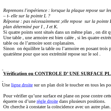
Reprenons l’expérience : lorsque la plaque repose sur le
– t- elle sur la pointe L ?
Réponse : pas nécessairement
;elle
repose
sur la pointe 
plan déterminé par I , J et K.
Si quatre points sont situés dans un même
plan ,
on dit qu
Une
table ,
une armoire est bien calée , si les quatre extré
table ou de l’armoire sont coplanaires.
Sinon
on équilibre la table ou l’armoire en posant trois
quatrième pour que son extrémité repose sur le sol .
Vérification ou CO
NTROLE
D’ UNE
SURFACE PL
Une
ligne droite
sur un plan doit le toucher en tous les
po
Pour vérifier qu’une surface est plane on pose contre cett
équerre ou d’une
règle droite
dans plusieurs positions.
On cherche à constater la coïncidence avec un autre plan.