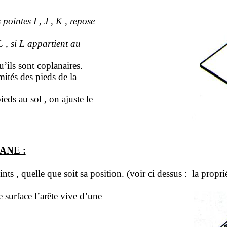
s pointes
I ,
J , K , repose
L , si L appartient au
’ils sont coplanaires.
mités des pieds de la
 pieds au
sol ,
on ajuste le
ANE :
ints ,
quelle que soit sa position. (voir
ci dessus
:
la
proprié
e surface l’arête vive d’une