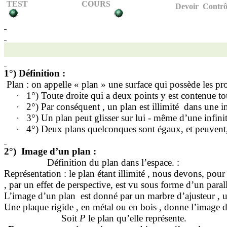
TEST
COURS
Devoir
Contrô
1°) Définition
:
Plan : on appelle « plan » une surface qui possède les pro
·
1°) Toute droite qui a deux points y est contenue tou
·
2°) Par
conséquent ,
un plan est illimité
dans une in
·
3°) Un plan peut glisser sur lui - même d’une infinit
·
4°) Deux plans quelconques sont égaux, et peuvent, 
2°)
Image d’un plan
:
Définition du plan dans l’espace. :
Représentation : le plan étant
illimité ,
nous devons, pour p
,
par un effet de perspective, est vu sous forme d’un para
L’image d’un plan
est donné par un marbre
d’ajusteur ,
u
Une plaque
rigide ,
en métal ou en bois , donne l’image d
Soit
P
le plan qu’elle représente.