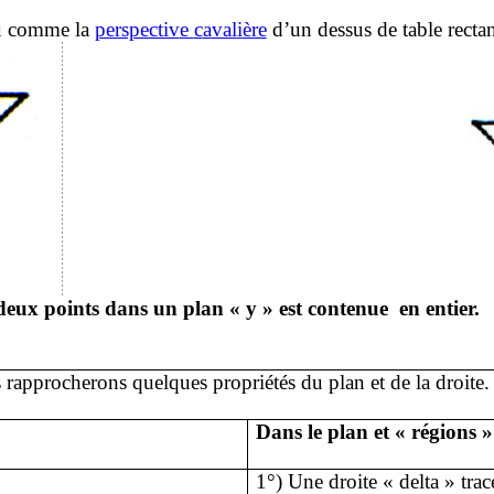
u
comme la
perspectiv
e
c
a
val
i
ère
d’un dessus de table rectan
deux points dans un plan « y » est contenue
en entier.
s rapprocherons quelques propriétés du plan et de la droit
Dans le plan et « régions »
1°)
Une droite
« delta » trac