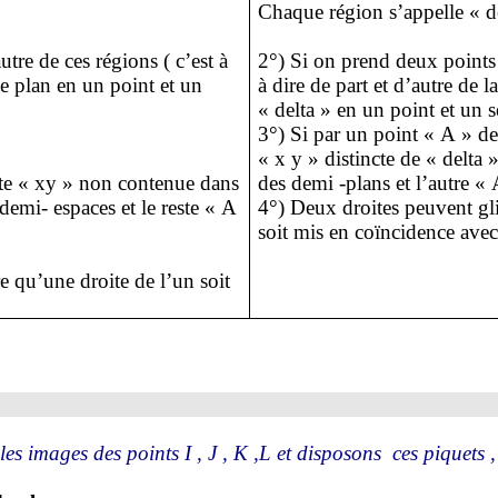
Chaque région s’appelle « d
utre de ces régions ( c’est à
2°) Si on prend deux point
le plan en un point et un
à dire de part et d’autre de l
« delta » en un point et un 
3°) Si par un point « A » de 
« x y » distincte de « delta 
ite «
xy
» non contenue dans
des demi -plans et l’autre «
demi- espaces et le reste « A
4°) Deux droites peuvent gli
soit mis en coïncidence avec
e qu’une droite de l’un soit
les images des points I , J , K ,L et disposons
ces piquets ,