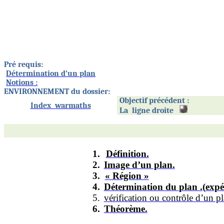
Pré requis:
Détermination d’un plan
Notions :
ENVIRONNEMENT du dossier:
Objectif précédent :
Index
warmaths
La
ligne droite
1.
Définition.
2.
Image d’un plan.
3.
« Région »
4.
Détermination du
plan .(
expé
5.
vérification ou contrôle d’un pl
6.
Théorème.