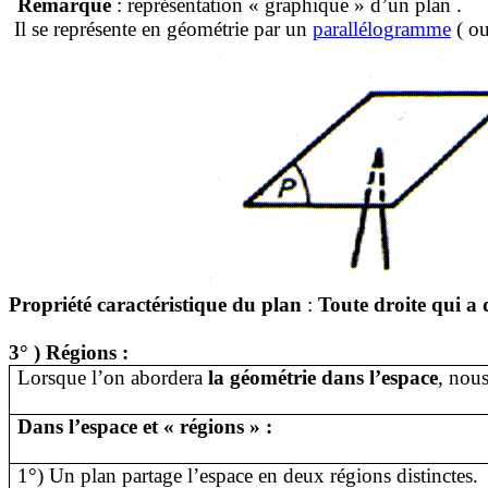
Remarque
: représentation « graphique » d’un
plan .
Il se représente en géométrie par un
parallélo
g
ramme
( o
Propriété caractéristique du plan
:
Toute droite qui a 
3
° )
Régions
:
Lorsque l’on abordera
la géométrie dans l’espace
, nou
Dans l’espace et « régions » :
1°) Un plan partage l’espace en deux régions distinctes.