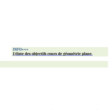
INFO+++
1)liste
des obj
e
ctifs cours de
g
éométrie
p
lane.