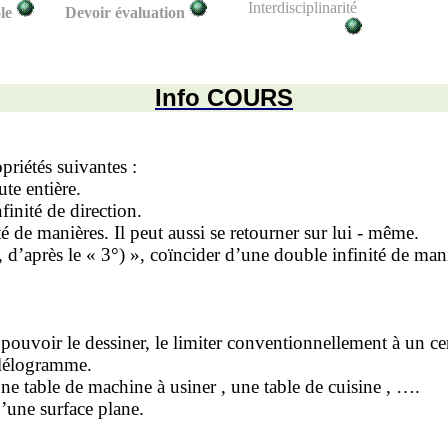
Interdisciplinarité
le
Devoir évaluation
Info COUR
S
priétés suivantes :
te entière.
finité de direction.
é de manières. Il peut aussi se retourner sur lui - même.
d’après le « 3°) », coïncider d’une double infinité de mani
ouvoir le dessiner, le limiter conventionnellement à un cer
llélogramme.
ne table de machine à usiner , une table de cuisine , ….
’une surface plane.