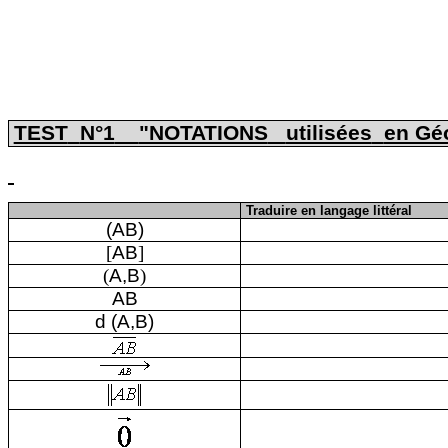
TEST
N°1
"NOTATIONS
utilisées
en Gé
Traduire en langage littéral
(AB)
[
AB
]
(
A
,B
)
AB
d (A
,B
)