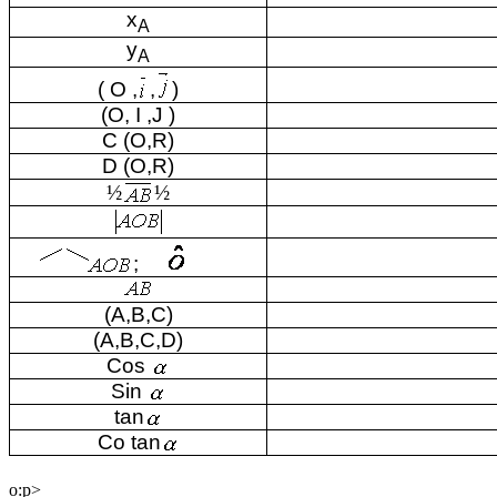
x
A
y
A
( O
,
,
)
(O,
I ,J
)
C (O
,R
)
D (O
,R
)
½
½
;
(A
,B,C
)
(A
,B,C,D
)
Cos
Sin
tan
Co
tan
o:p>