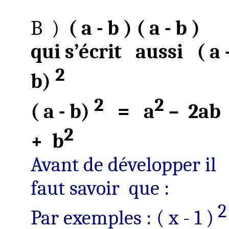
B
)
( a - b ) ( a - b )
qui s’écrit
aussi
( a 
2
b)
2
2
( a
- b)
=
a
–
2ab
2
+
b
Avant de développer il
faut savoir
que :
2
Par exemples :
( x
- 1 )