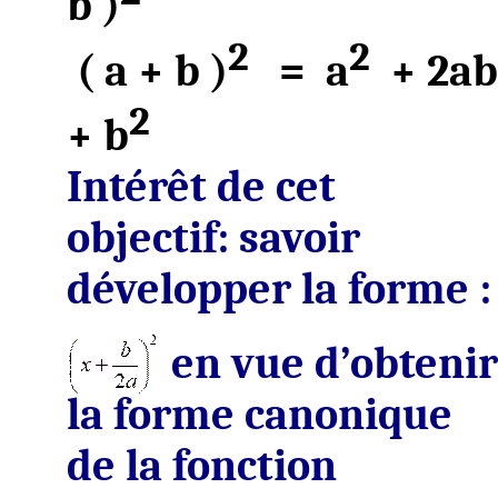
b )
2
2
( a
+ b )
=
a
+ 2ab
2
+ b
Intérêt de cet
objectif: savoir
développer la forme :
en vue d’obtenir
la forme canonique
de la fonction