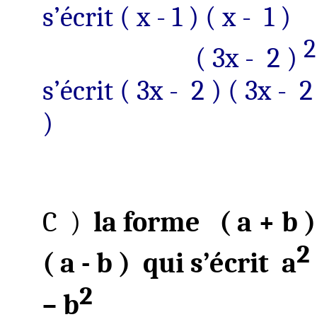
s’écrit ( x - 1 ) ( x -
1 )
2
( 3x
-
2 )
s’écrit ( 3x -
2 ) ( 3x -
2
)
C
)
la forme
( a + b )
2
( a - b )
qui s’écrit
a
2
– b