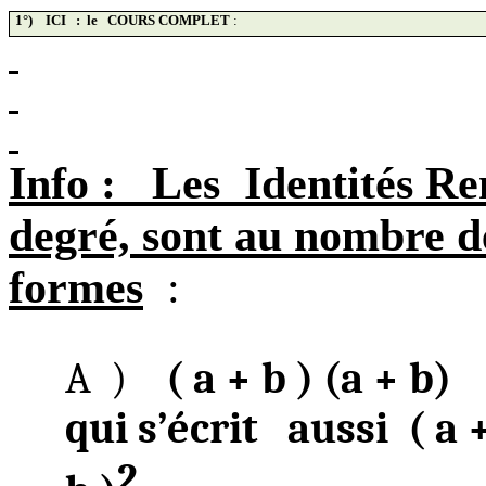
1°)
ICI
:
le
COURS COMPLET
:
Info :
Les
Identités
Re
degré, sont au nombre de 
formes
:
A
)
( a + b ) (a + b)
qui s’écrit
aussi
( a 
2