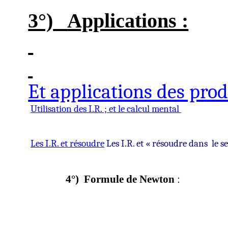
3°)
Applications :
Et applications des pro
Utilisation des I.R. ;
et le calcul mental
Les I.R. et r
ésou
dre
Les I.R. et « résoudre dans
le s
4°)
Formule de Newton
: