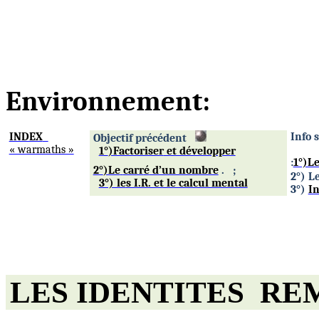
Environnement:
INDEX
Info 
Objectif précédent
« warmaths »
1°
)Factoriser
et développer
:
1°)Le
2°
)Le
carr
é
d’un nombre
.
;
2°) L
3°) le
s I.R. et le calcul mental
3°)
In
LES
IDENTITES
RE