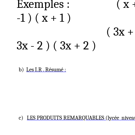
Exemples :
( x
+
-1 ) ( x + 1 )
( 3x
+
3x - 2 ) ( 3x + 2 )
b)
Les
I.R .
Résumé :
c)
LES PRODUITS REMARQUABLES (lycée
nivea