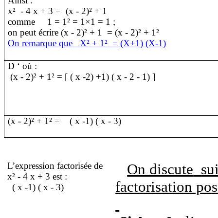
Ainsi :
x²
- 4 x + 3 =
(x - 2)² + 1
comme
1 = 1² = 1×1 = 1 ;
on peut écrire (x - 2)² + 1
= (x - 2)² + 1²
On remarque que
X² + 1²
= (X+1) (X-1)
D ‘ où :
(x - 2)² + 1² = [ ( x -2) +1) ( x - 2 - 1) ]
(x - 2)² + 1² =
( x -1) ( x - 3)
L’expression factorisée de
On discute
su
x² - 4 x + 3 est :
factorisation pos
( x -1) ( x - 3)