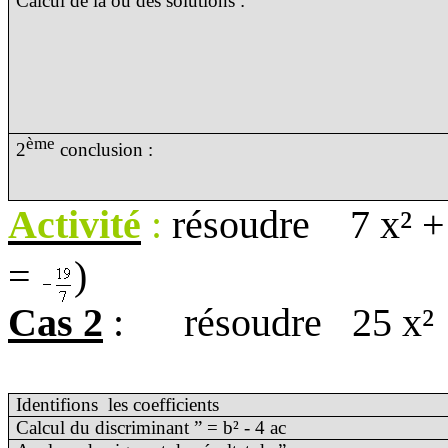
Calcul de la ou des solutions :
ème
2
conclusion :
Activité
:
résoudre
7 x² +
=
)
Cas 2
:
résoudre
25 x²
Identifions
les coefficients
Calcul du discriminant ” = b² - 4 ac