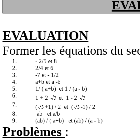
EVA
EVALUATION
Former les équations du se
1.
- 2/5 et 8
2.
2/4 et 6
3.
-7 et - 1/2
4.
a+b et a -b
5.
1/ ( a+b)
et 1 / (a - b)
6.
1 + 2
et
1 - 2
7.
(
+1) / 2
et
(
-1) / 2
8.
ab
et a/b
9.
(ab) / ( a+b)
et (ab) / (a - b)
Problèmes
: