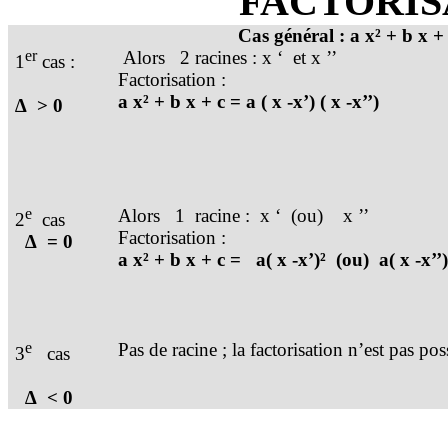
FACTORIS
Cas général : a x² + b x +
er
Alors
2 racines : x ‘
et x ’’
1
cas :
Factorisation :
a x² + b x + c = a ( x -x’) ( x -x’’)
∆
> 0
e
Alors
1
racine :
x ‘
(ou)
x ’’
2
cas
Factorisation :
∆
= 0
a x² + b x + c =
a( x -x’)²
(ou)
a( x -x’’)
e
Pas de racine ; la factorisation n’est pas pos
3
cas
∆
< 0