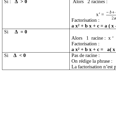
Si :
∆
> 0
Alors
2 racines :
x’ =
Factorisation :
a x² + b x + c = a ( x -
Si
∆
= 0
Alors
1
racine :
x ‘
Factorisation :
a x² + b x + c =
a( x
Si
∆
< 0
Pas de racine :
On rédige la phrase :
La factorisation n’est 