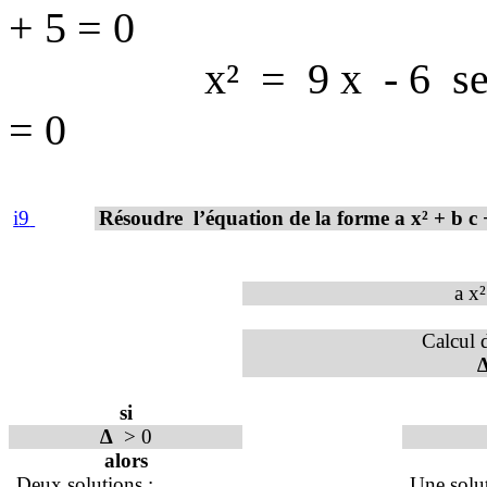
+ 5 = 0
x²
=
9 x
- 6
s
= 0
i
9
Résoudre
l’équation de la forme a x² + b c 
a x²
Calcul
si
∆
> 0
alors
Deux solutions :
Une solut