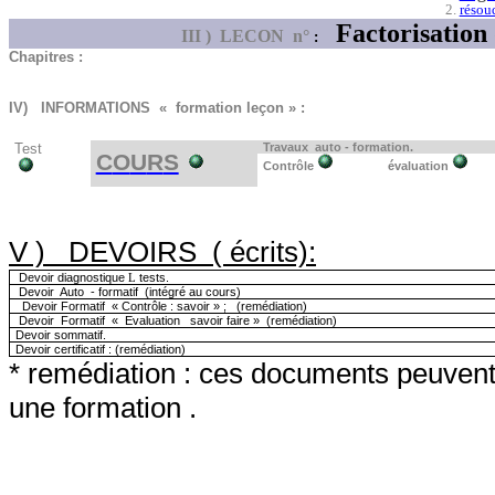
résou
Factorisation
III )
LECON
n°
:
Chapitres :
IV)
INFORMATIONS
« formation leçon » :
T
e
st
Travaux
auto - formation.
C
O
U
R
S
Contrôle
évaluation
V )
DEVOIRS
( écrits):
Devoir diag
n
ostique
tests.
L
Devoir
Auto
- form
a
tif
(intégré au cours)
Devoir Formatif
«
Contrôle : savoir » ;
(remédiation)
Devoir
Formatif
«
Evaluati
o
n
savoir faire »
(remédiation)
Devoi
r
sommatif.
Devoir certi
f
icatif :
(remédiation)
* remédiation : ces documents peuvent ê
une formation .