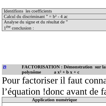
Identifions
les coefficients
Calcul du discriminant ” = b² - 4 ac
Analyse du signe et du résultat de ”
ère
1
conclusion :
i
9
FACTORISATION : Démonstration
sur l
polynôme
a x² + b x + c
Pour factoriser il faut conna
l’équation !donc avant de fa
Application numérique