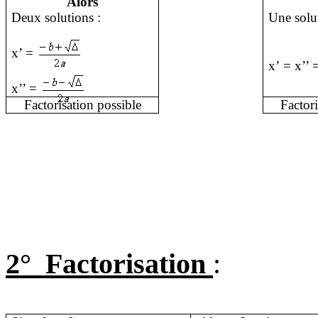
Alors
Deux solutions :
Une solu
x’ =
x’ = x’’
x’’ =
Factorisation possible
Factori
2°
Factorisation
: