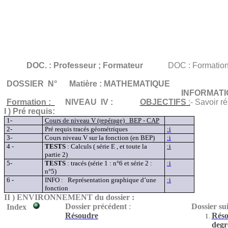
DOC. : Professeur ; Formateur
DOC : Formation
DOSSIER
N°
Matière : MATHEMATIQUE
INFORMATI
Formation :
NIVEAU IV :
OBJECTIFS
:
- Savoir r
I ) Pré requis:
1-
Cours de niveau V (repérage)
BEP - CAP
2-
Pré requis tracés géométriques
:
i
3-
Cours niveau V sur la fonction (en BEP)
:
i
4 -
TESTS
: Calculs ( série E , et toute la
:
i
partie 2)
5-
TESTS
: tracés (série 1 : n°6 et série 2 :
:
i
n°5)
6 -
INFO :
Représentation graphique d’une
:
i
fonction
II ) ENVIRO
NNEMENT du dossier :
Dossier précédent
:
Dossier su
Index
Résoudre
Réso
deg