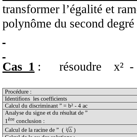
transformer l’égalité et ra
polynôme du second degré
Cas
1
:
résoudre
x²
-
Procédure :
Identifions
les coefficients
Calcul du discriminant ” = b² - 4 ac
Analyse du signe et du résultat de ”
ère
1
conclusion :
Calcul de la racine de ”
(
)