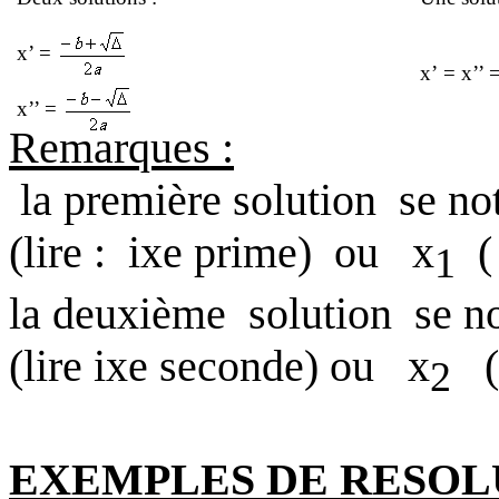
x’ =
x’ = x’’ 
x’’ =
Remarques :
la première solution
se no
(lire :
ixe prime)
ou
x
(
1
la deuxième
solution
se n
(lire ixe seconde) ou
x
2
EXEMPLES DE RESOL