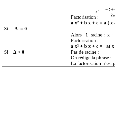
x’ =
Factorisation :
a x² + b x + c = a ( x -
Si
∆
= 0
Alors
1
racine :
x ‘
Factorisation :
a x² + b x + c =
a( x
Si
∆ < 0
Pas de racine :
On rédige la phrase :
La factorisation n’est 