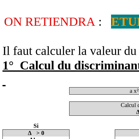
ON RETIENDRA
:
ETU
Il faut calculer la valeur du
1°
Calcul du discriminan
a x²
Calcul
Si
∆
> 0