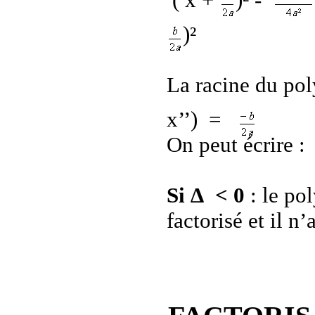
)²
La racine du pol
x’’)
=
On peut écrire :
Si ∆
< 0
: le po
factorisé et il n