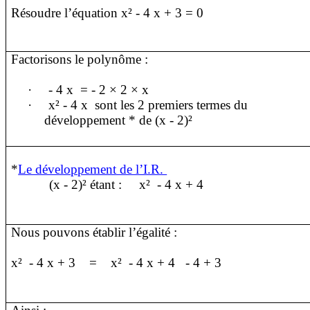
Résoudre l’équation x² - 4 x + 3 = 0
Factorisons le polynôme :
·
- 4 x
= - 2 × 2 × x
·
x² - 4 x
sont les 2 premiers termes du
développement * de (x - 2)²
*
Le développement de l’I.R.
(x - 2)² étant :
x²
- 4 x + 4
Nous pouvons établir l’égalité :
x²
- 4 x + 3
=
x²
- 4 x + 4
- 4 + 3