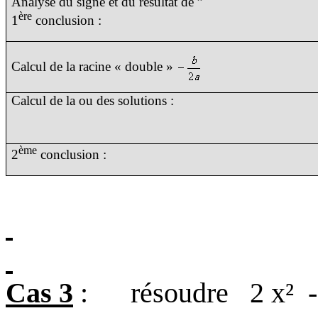
Analyse du signe et du résultat de ”
ère
1
conclusion :
Calcul de la racine « double »
Calcul de la ou des solutions :
ème
2
conclusion :
Cas 3
:
résoudre
2 x²