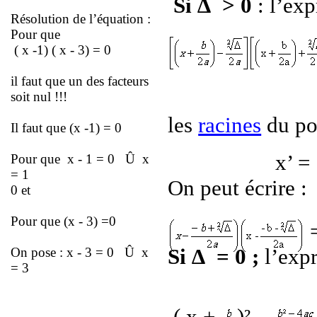
Si ∆
> 0
: l’exp
Résolution de l’équation :
Pour que
( x -1) ( x - 3) = 0
il faut que un des facteurs
soit nul !!!
les
racines
du po
Il faut que (x -1) = 0
x’ =
Pour que
x - 1 = 0
Û
x
= 1
On peut écrire :
0 et
Pour que (x - 3) =0
Si ∆
= 0 ;
l’expr
On pose : x - 3 = 0
Û
x
= 3
( x +
)² -