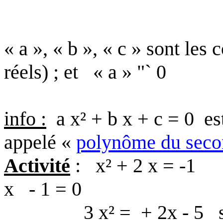
« a », « b », « c » sont les
réels) ; et
« a » "` 0
info :
a x² + b x + c = 0
es
appelé «
polynôme du seco
Activité
:
x² + 2 x = -1
x
- 1 = 0
3 x² =
+ 2x - 5