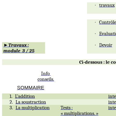
·
travaux
·
Contrôl
·
Evaluat
►Travaux :
·
Devoir
module
3 / 25
Ci-dessous : le 
Info
conseils.
SOMMAIRE
1.
L’addition
int
2.
La soustraction
int
3.
La multiplication
Tests :
int
« multiplications. »