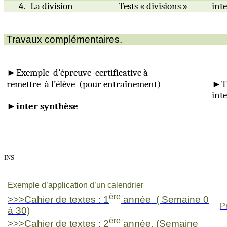
4.
La division
Tests « divisions »
int
Travaux complémentaires.
►Exemple
d’épreuve
certificative à
remettre
à l’élève
(pour entraînement)
►T
inte
►
inter synthèse
INS
Exemple d’application d’un calendrier
ère
>>>Cahier de textes : 1
année
( Semaine 0
P
à 30)
ère
>>>Cahier de textes : 2
année. (Semaine