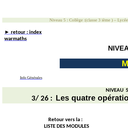
Niveau 5 : Collège :(classe 3 ième ) – Lycé
►
retour : index
warmaths
NIVE
M
Info Générales
NIVEAU
Les quatre opérat
3/ 26 :
Retour vers la :
LISTE DES MODULES