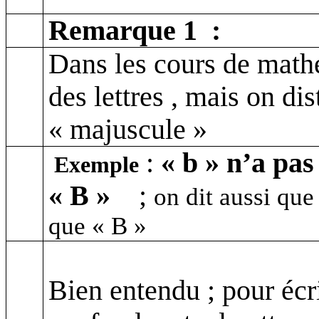
Remarque
1 :
Dans les cours de
math
des lettres , mais on di
« majuscule »
:
« b » n’a pas
Exemple
« B »
;
on dit aussi que
que « B »
Bien entendu ; pour écr