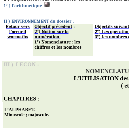
1
° )
l’arithmétique
II )
ENVIRONNEMENT du dossier :
Retour vers
Objectif précédent
:
Objectifs suivan
l’accueil
2°) Notion sur la
2°) Les opératio
warmaths
numération.
3°) les nombres
1°) Nomenclature : les
chiffres et les nombres
III )
LECON :
NOMENCLATUR
L’UTILISATION des
( et
CHAPITRES
:
L’ALPHABET.
Minuscule ; majuscule.