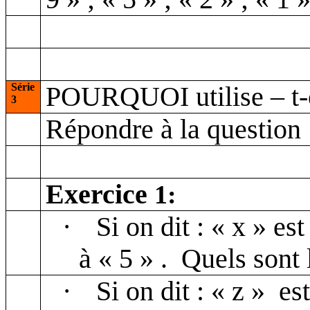
Série
POURQUOI utilise – t-o
3
Répondre à la question
Exercice
1:
·
Si on dit : « x » es
à « 5
» .
Quels sont 
·
Si on dit : « z »
es