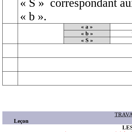
« S »
correspondant au
« b ».
« a »
« b »
« S »
TRAV
Leçon
LES