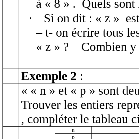
à « 8
» .
Quels sont 
·
Si on dit : « z »
es
– t- on écrire tous l
« z » ?
Combien y e
Exemple 2
:
« « n » et « p » sont de
Trouver les entiers repr
,
compléter le tableau c
n
p