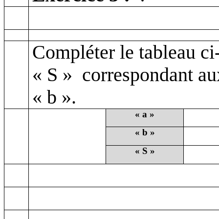
Compléter le tableau c
« S »
correspondant au
« b ».
« a »
« b »
« S »