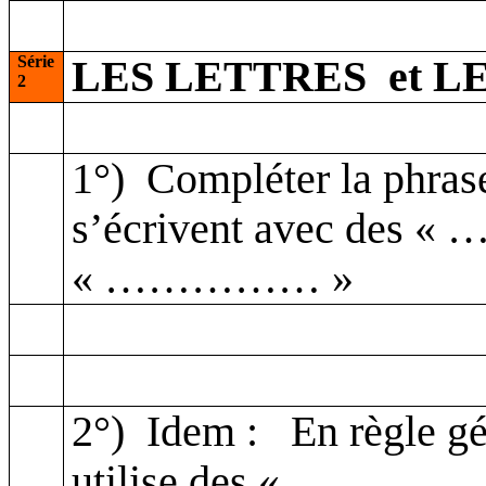
Série
LES LETTRES
et L
2
1°)
Compléter la phrase
s’écrivent avec des
« …………… »
2°)
Idem :
En règle gé
utilise des « ……………..