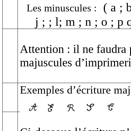
(
a ; 
Les minuscules
:
j ; ; l; m ; n ; o ; p q
Attention : il ne faudra
majuscules d’imprimeri
Exemples d’écriture ma