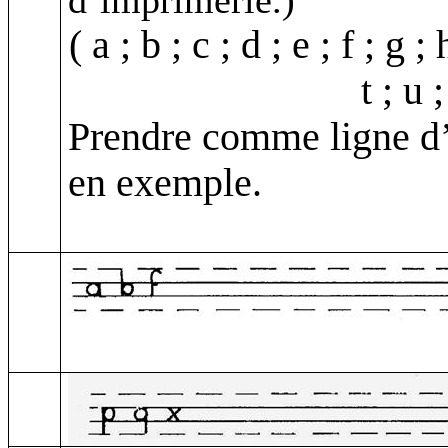
d’imprimerie.)
( a ; b ; c ; d ; e ; f ; g ;
t ; u 
Prendre comme ligne d’é
en exemple.