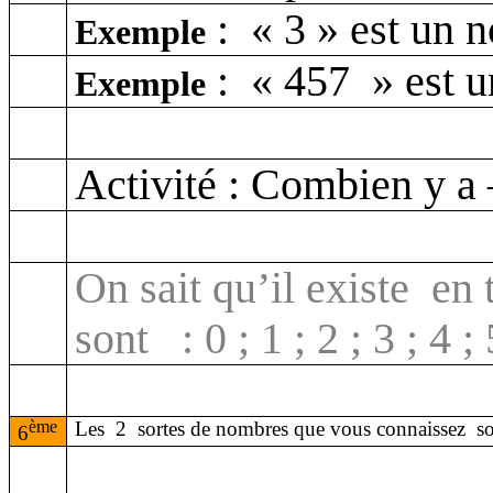
:
«
3 » est un n
Exemple
:
«
457 » est un
Exemple
Activité : Combien y a –
On sait qu’il existe
en 
sont
: 0 ; 1 ; 2 ; 3 ; 4 ; 
ème
Les
2
sortes de nombres que vous connaissez
s
6