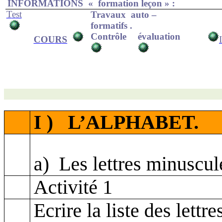
INFORMATIONS
« formation leçon » :
T
e
st
Travaux
auto –
formatifs .
Contrôle
évaluation
C
O
U
R
S
I )
L’ALPHABET.
a)
Les lettres minuscul
Activité 1
Ecrire la liste des lett