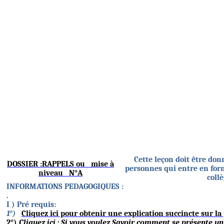
Cette leçon doit être don
DOSSIER
:RAPPELS
ou
mise à
personnes qui entre en for
niveau
N°A
collè
INFORMATIONS PEDAGOGIQUES :
.
I )
Pré requis:
1°)
Cliquez ici pour obtenir une explication succincte sur la
2°)
Cliquez ici : Si vous vo
u
lez Savoir comment se présente un 