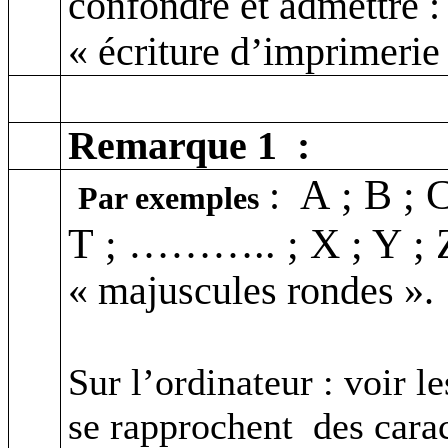
confondre et admettre
:
« écriture d’imprimerie 
Remarque
1 :
A
; B ; 
:
Par exemples
T ; ……….. ; X ; Y ;
« majuscules rondes ».
Sur l’ordinateur : voir l
se rapprochent
des cara