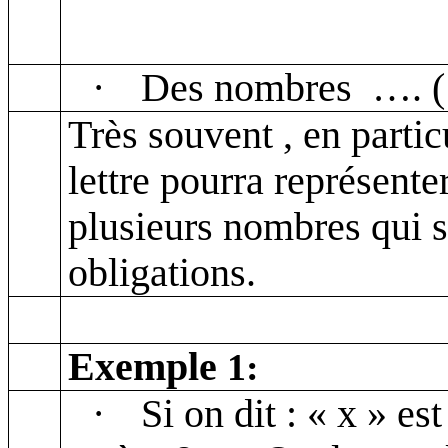
·
Des nombres
….
(
Très
souvent ,
en partic
lettre pourra représent
plusieurs nombres qui s
obligations.
Exemple
1:
·
Si on dit : « x » es