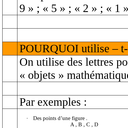
9 » ; « 5 » ; « 2 » ; « 1 
POURQUOI utilise – t-o
On utilise des lettres p
« objets » mathématiqu
Par exemples :
·
Des points d’une
figure .
A ,
B , C , D