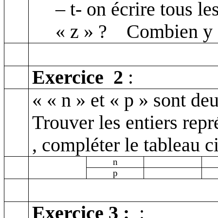
– t- on écrire tous le
« z » ?
Combien y e
Exercice
2
:
« « n » et « p » sont de
Trouver les entiers repr
,
compléter le tableau ci
n
p
Exercice 3
:
: