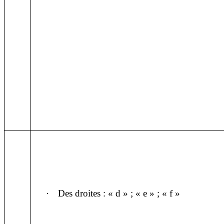
·
Des droites : « d » ; « e » ; « f »