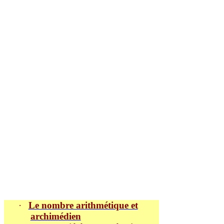
·
Le nombre arithmétique et
archimédien