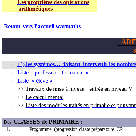
·
Les propriétés des opérations
arithmétiques
Retour vers l’accueil warmaths
ARI
·
1°) les systèmes…
faisant
intervenir les nombre
·
Liste « professeur -formateur »
·
Liste
« élève »
·
>>
Travaux de mise à niveau : entrée en niveau V
·
>>
Le calcul mental
·
>>
Liste des modules traités en primaire et pouvant
CLASSES de PRIMAIRE :
Des
1.
Programme
(progr
e
ssion classe préparatoire
CP