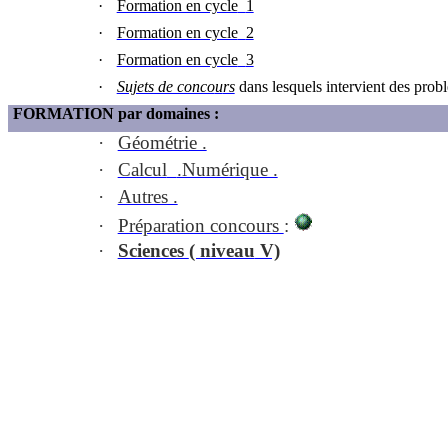
·
Formation en cycle
1
·
Formation en cycle
2
·
Formation en cycle
3
·
Sujets de conco
u
rs
dans lesquels intervient des prob
FORMATION par domaines :
·
Géométrie .
·
Calcul
.Numérique .
·
Autres .
·
Préparation concours
:
·
Sciences
( niveau
V)