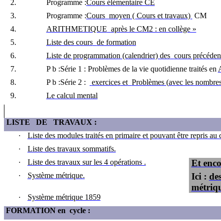
2.
Programme
:
Cours élémentaire CE
3.
Programme
:
Cours
moyen ( Cours et travaux)
CM
4.
ARITHMETIQUE
après le CM2 : en collège »
5.
Liste des cours
de formati
o
n
6.
Liste de program
m
ation (calendrier) des
cours précéden
7.
P b
:Série
1 : Problèmes de la vie quotidienne traités en
8.
P b
:Série
2 :
exercice
s
et
Problèmes (
a
vec les nombre
9.
Le calcul mental
LISTE
DE
TRAVAUX :
·
Liste des modules traités en primaire et pouvant être repris au
·
Liste des travaux sommatifs.
·
Liste des travaux sur les 4
opérations .
Et enco
·
Système métrique.
Ici :
des
métriq
·
Système métrique 1859
FORMATION en
cycle :