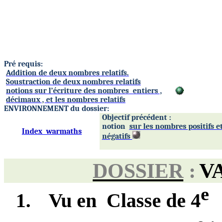
Pré requis:
Addition de deux nombres relatifs.
Soustraction de deux nombres relatifs
notions sur l’écriture des nombres
entiers ,
décimaux , et les nombres relatifs
ENVIRONNEMENT du dossier:
Objectif précédent :
notion
sur les nombres positifs e
Index
warmaths
négatifs
V
DOSSIER
:
e
1.
Vu en
Classe de 4