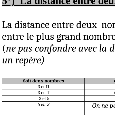
5°)
La distance entre deu
La distance entre deux
no
entre le plus grand nombre
(
ne pas confondre avec la 
un repère)
Soit deux nombres
3 et 11
-3 et -11
-3 et 5
5 et -3
On ne pe