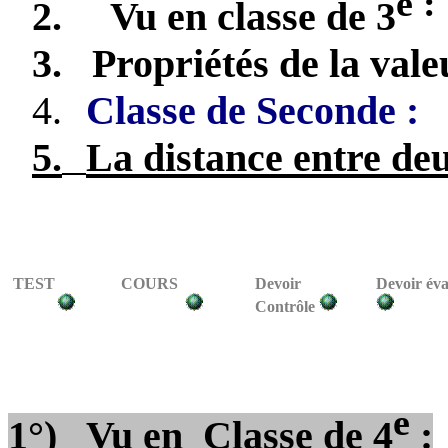
e :
2.
Vu en classe de 3
3.
Propriétés de la vale
4.
Classe de Seconde :
5.
La distance entre de
TEST
COURS
Devoir
Devoir éva
Contrôle
e
1°)
Vu en
Classe de 4
: