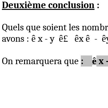
Deuxième conclusion
:
Quels que soient les nombre
avons
:
ê
x - y
ê
£
ê
x
ê
-
ê
On remarquera que
:
ê
x 