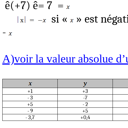
ê
(+7)
ê
=
7
=
si
«
» est négati
-
A)voir
la valeur absolue d
+1
+3
- 3
-7
+5
- 2
- 9
+5
- 3,7
+0,4