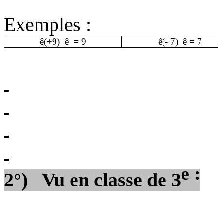
Exemples :
ê
(+9)
ê
= 9
ê
(- 7)
ê
= 7
e :
2°)
Vu en classe de 3