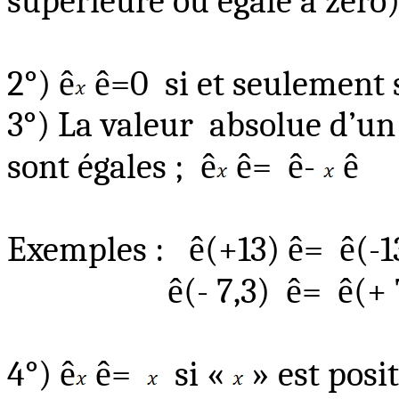
supérieure ou égale à zéro
2°)
ê
ê
=
0
si et seulement 
3°) La valeur
absolue d’un
sont égales ;
ê
ê
=
ê
-
ê
Exemples :
ê
(+13)
ê
=
ê
(-1
ê
(- 7,3)
ê
=
ê
(+ 
4°)
ê
ê
=
si «
» est posit