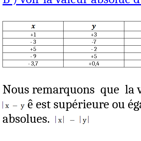
+1
+3
- 3
-7
+5
- 2
- 9
+5
- 3,7
+0,4
Nous remarquons
que
la 
ê
est supérieure ou éga
absolues.