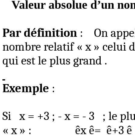
Valeur absolue d’un nom
Par définition
:
On appel
nombre relatif « x » celui 
qui est le plus
grand .
Exemple
:
Si
x = +3 ; - x = - 3
; le pl
« x » :
ê
x
ê
=
ê
+3
ê