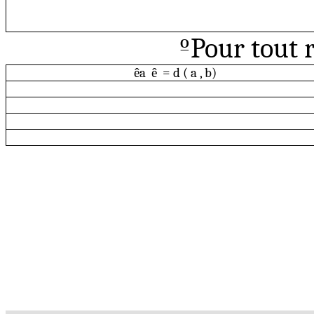
º
Pour tout r
ê
a
ê
=
d ( a , b)