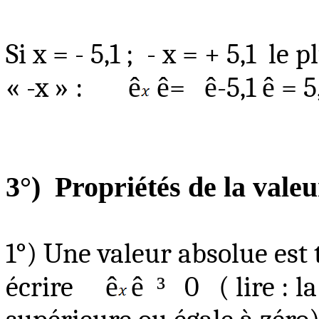
Si x = - 5,1 ;
- x = + 5,1
le p
« -x » :
ê
ê
=
ê
-5,1
ê
= 5
3°)
Propriétés de la valeu
1°) Une valeur absolue est 
écrire
ê
ê
³
0
( lire
: l