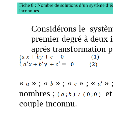
Fiche 8 : Nombre de solutions d’un système d’é
inconnues.
Considérons le
systè
premier degré à deux 
après transformation p
«
» ; «
» ; «
» ; «
» 
nombres ;
et
couple inconnu.