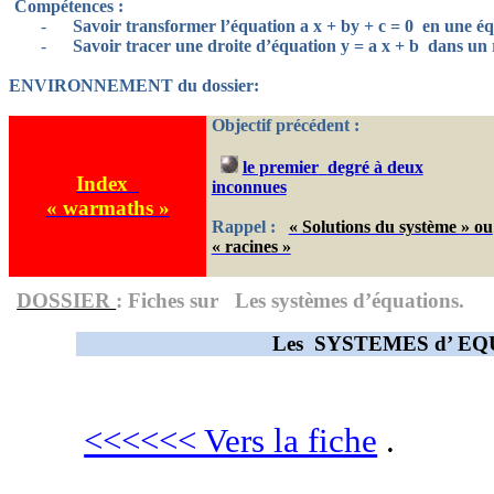
Compétences :
-
Savoir transformer l’équation a x + by + c = 0
en une éq
-
Savoir tracer une droite d’équation y = a x + b
dans un 
ENVIRONNEMENT du dossier:
Objectif précédent :
le premier
degré à deux
Index
inconnues
« warmaths »
Rappel :
« Solutions du système » ou
« racines »
DOSSIER
: Fiches sur
Les systèmes d’équations.
Les
SYSTEMES
d’ E
<<<<<< Vers la fiche
.