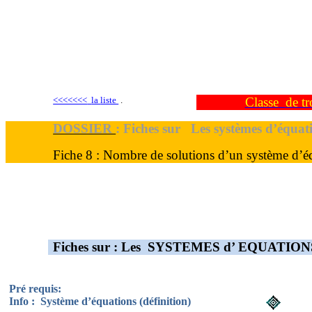
<<<<<<<
la
liste
.
Classe
de tr
DOSSIER
: Fiches sur
Les systèmes d’équat
Fiche 8 : Nombre de solutions d’un système d’é
Fiches sur : Les
SYSTEMES
d’ EQUATION
Pré requis:
Info
:
Système
d’équations (définition)