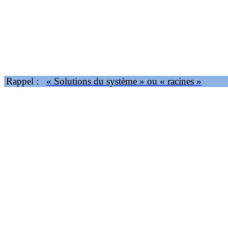
Rappel :
« Solutions du système » ou « racines »