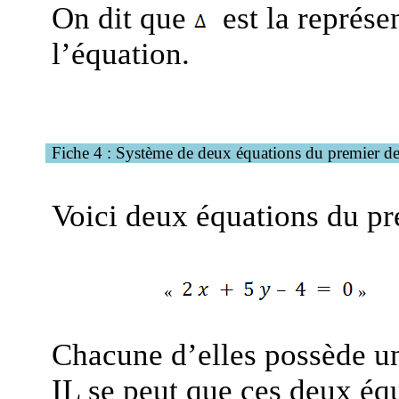
On dit
que
est
la représe
l’équation.
Fiche 4 : Système de deux équations du premier d
Voici deux équations du pr
«
»
Chacune d’elles possède une
IL se peut que ces deux équ