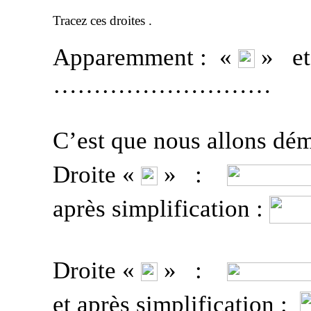
Tracez ces
droites .
Apparemment
:
«
»
et
………………………
C’est que nous allons dém
Droite «
»
:
après simplification :
Droite «
»
:
et après simplification :