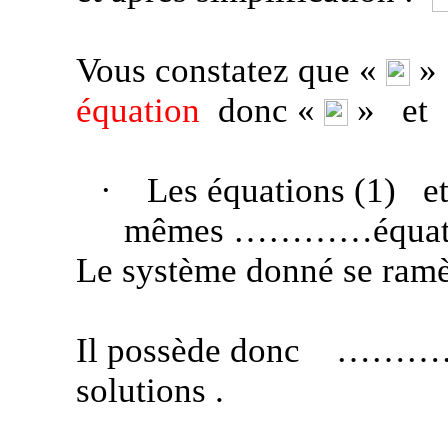
Vous constatez que «
»
équation
donc «
»
et
·
Les équations (1)
e
mêmes …………équa
Le système donné se ramè
Il possède donc
………
solutions .