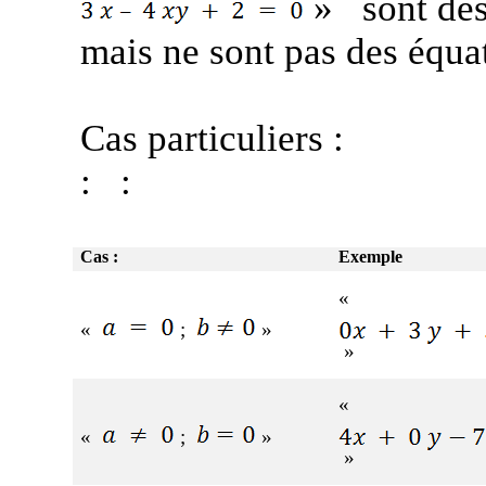
»
sont de
mais ne sont pas des équa
Cas particuliers :
:
:
Cas :
Exemple
«
«
;
»
»
«
«
;
»
»