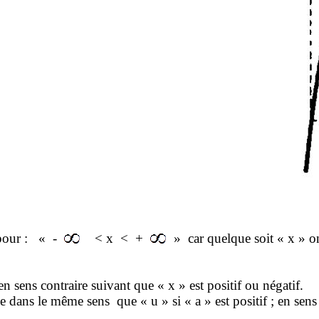
pour :
« -
< x
<
+
»
car
quelque
soit « x » o
en sens contraire suivant que « x » est positif ou négatif.
rie dans le même sens
que « u » si « a » est positif ; en sen