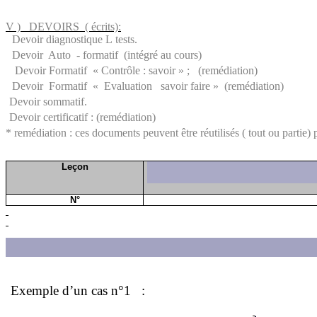
V )
DEVOIRS
( écrits):
Devoir diag
n
ostique
L
tests.
Devoir
Auto
- form
a
tif
(intégré au cours)
Devoir Formatif
«
Contrôle : savoir » ;
(remédiation)
Devoir
Formatif
«
Evaluati
o
n
savoir faire »
(remédiation)
Devoi
r
sommatif.
Devoir certi
f
icatif :
(remédiation)
* remédiation : ces documents peuvent être réutilisés
( tout
ou partie) 
Leçon
N°
Exemple d’un cas n°1
: