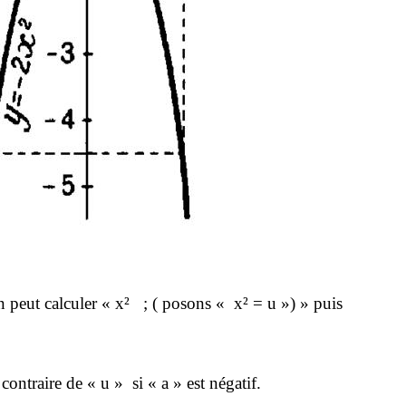
n peut calculer « x²
; ( posons « x² = u ») » puis
s contraire de « u »
si « a » est négatif.