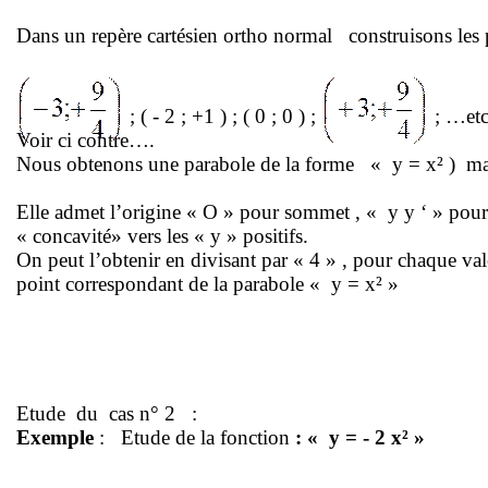
Dans un repère cartésien ortho normal
construisons les 
;
( -
2 ; +1 ) ; ( 0 ; 0 ) ;
; …et
Voir ci contre….
Nous obtenons une parabole de la forme
« y =
x² )
ma
Elle admet l’origine « O » pour
sommet ,
« y
y
‘ » pour
« concavité» vers les « y » positifs.
On peut l’obtenir en divisant par « 4
» ,
pour chaque vale
point correspondant de la parabole « y = x² »
Etude
du
cas n° 2
:
Exemple
:
Etude de la fonction
: « y = - 2 x² »