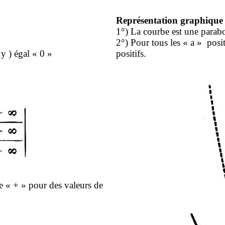
Représentation graphique
1°) La courbe est une parab
2°) Pour tous les « a »
posit
 y
) égal « 0 »
positifs.
e « + » pour des valeurs de