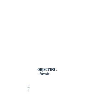
OBJECTIFS
:
- Savoir
:
i
:
i