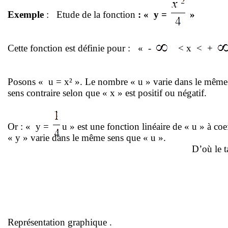
Exemple
:
Etude de la fonction
: « y =
»
Cette fonction est définie pour :
« -
< x
<
+
Posons « u = x² ». Le nombre « u » varie dans le même
sens contraire selon que « x » est positif ou négatif.
Or : « y =
u » est une fonction linéaire de « u » à coe
« y » varie dans le même sens que « u ».
D’où le t
Représentation
graphique .