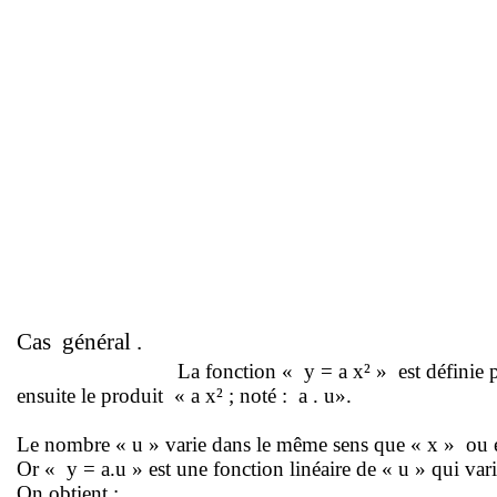
Cas
général .
La fonction « y = a x² »
est définie 
ensuite le produit
« a x² ; noté :
a . u».
Le nombre « u » varie dans le même sens que « x »
ou 
Or « y =
a.u
» est une fonction linéaire de « u » qui va
On obtient :