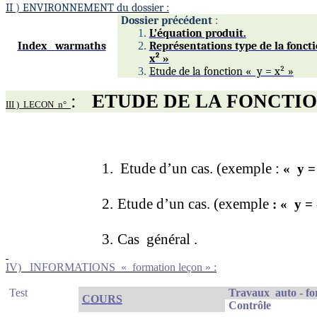
II )
ENVIRO
NNEMENT du dossier :
Dossier précédent
:
L’équation produit.
Index
warmaths
Représentations type de la foncti
x² »
Etude de la fonction « y = x² »
:
ETUDE DE LA FONCTIO
III )
LECON
n°
1.
Etude d’un cas. (exemple :
« y 
2.
Etude d’un cas. (exemple
: « y = 
3.
Cas
général .
IV)
INFORMATIONS
« formation leçon » :
T
e
st
Travaux
auto - f
C
O
U
RS
Contrôle