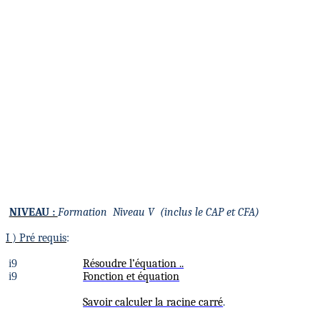
NIVEAU :
Formation
Niveau V
(inclus le CAP et CFA)
I )
Pré requis
:
i
9
Résoudre
l’équation ..
i
9
Fonction et équation
Savoir calculer la racine
carré
.