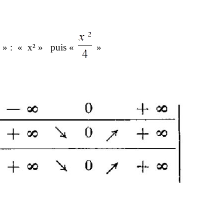
 » :
« x² »
puis «
»