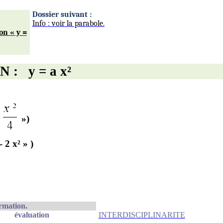
Dossier suivant :
Info : voir la parabole.
on « y =
N :
y = a x²
=
»)
- 2 x²
» )
ormation.
évaluation
INTERDISCIPLINA
RITE