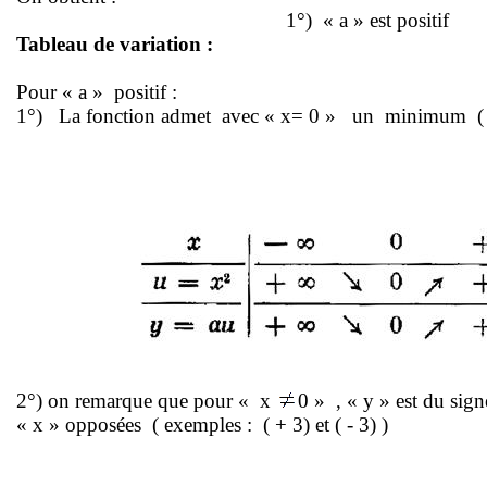
1°)
« a » est positif
Tableau de variation :
Pour « a »
positif :
1°)
La fonction admet
avec « x= 0 »
un
minimum
(
2°) on remarque que pour « x
0
»
,
« y » est du sign
« x » opposées
( exemples :
( + 3)
et
( - 3)
)