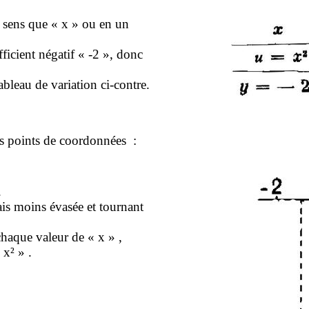
 sens que « x » ou en un
fficient négatif « -2 », donc
ableau de variation ci-contre.
es points de coordonnées :
.
is moins évasée et tournant
haque valeur de « x » ,
 x² » .