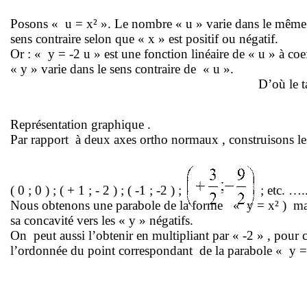
Posons « u = x² ». Le nombre « u » varie dans le même
sens contraire selon que « x » est positif ou négatif.
Or : « y = -2 u » est une fonction linéaire de « u » à coe
« y » varie dans le sens contraire de
« u ».
D’où le t
Représentation
graphique .
Par rapport
à deux axes ortho
normaux ,
construisons l
( 0
; 0 ) ; ( + 1 ; - 2 ) ; ( -1 ; -2 ) ;
; etc. ….
Nous obtenons une parabole de la forme
« y =
x² )
ma
sa concavité vers les « y » négatifs.
On
peut aussi l’obtenir en multipliant par « -2
» ,
pour c
l’ordonnée du point correspondant
de la parabole « y =