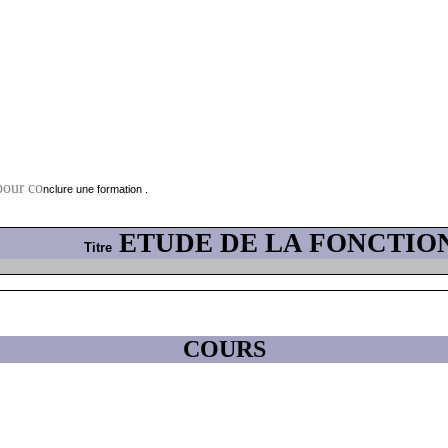
pour co
nclure une formation .
ETUDE DE LA FONCTION
Titre
COURS