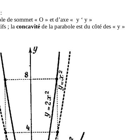
:
ole de sommet « O » et d’axe « y ‘ y »
ifs ; la
concavité
de la parabole est du côté des « y »