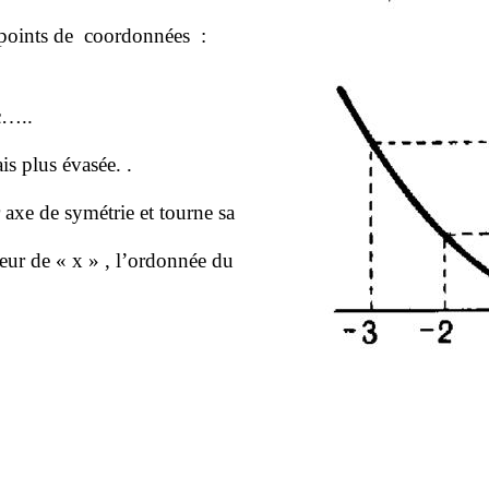
points de
coordonnées :
c…..
is plus évasée. .
 axe de symétrie et tourne sa
ur de « x » , l’ordonnée du