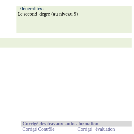
Généralités :
Le second
degré (au niveau 5)
Corrigé des travaux
auto - formation.
C
o
r
r
igé C
o
n
t
r
ô
le
Corrigé
é
v
a
l
u
a
t
ion