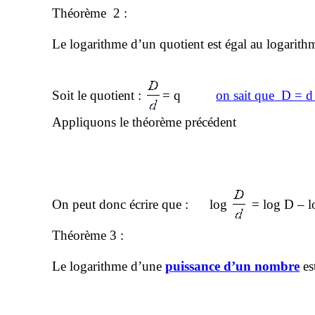
Théorème
2
:
Le logarithme d’un quotient est égal au logarith
Soit le quotient :
= q
on sait que
D = 
Appliquons le théorème précédent
On peut donc écrire que :
log
= log D – l
Théorème 3 :
Le logarithme d’une
puissance d’
u
n nombre
es