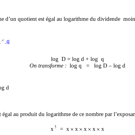
me d’un quotient est égal au logarithme du dividende
moins
d
q
log
D = log d + log
q
On transforme
:
log
q
=
log D – log d
og d
t égal au produit du logarithme de ce nombre par l’exposan
x
=
x
x
x
x
x