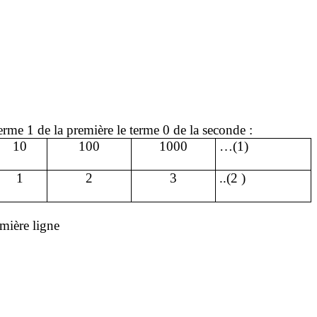
erme 1 de la première le terme 0 de la seconde :
10
100
1000
…(1)
1
2
3
..(
2 )
mière ligne