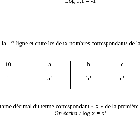
Log 0,1 = -1
er
 la 1
ligne et entre les deux nombres correspondants de 
10
a
b
c
1
a’
b’
c’
rithme décimal du terme correspondant « x » de la première 
On écrira :
log x = x’