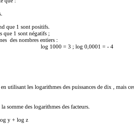
te que :
s.
nd que 1 sont positifs.
s que 1 sont négatifs ;
mes
des nombres entiers :
log
1000 = 3 ; log 0,0001 = - 4
 en utilisant les logarithmes des puissances de
dix ,
mais ces
 à la somme des logarithmes des facteurs.
log y + log z