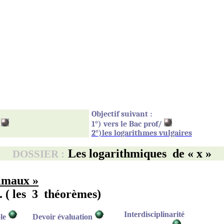
Objectif suivant :
1°) vers le Bac prof/
2°
)les
l
o
garithmes vulgaires
Les logarithmiques
de « x »
DOSSIER :
cimaux »
.
( les
3
théorèmes)
Interdisciplinarité
le
Devoir évaluation