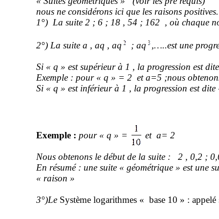
« Suites géométriques »
(voir
les pré
requis)
nous
ne considérons ici que les raisons positives.
1°)
La suite 2 ; 6 ;
18 ,
54 ; 162
, où chaque no
2°) La suite
a ,
aq
,
aq
;
aq
,…..est une progr
Si « q » est supérieur à
1 ,
la progression est dite
Exemple : pour « q » = 2
et a=5
;nous
obtenons
Si « q » est inférieur à
1 ,
la progression est dite
Exemple :
pour « q » =
et
a= 2
Nous obtenons le début de la suite :
2 ,
0,2 ; 0,
En résumé : une suite « géométrique » est une su
« raison »
3°
)Le
Système logarithmes « base 10 » : appelé 