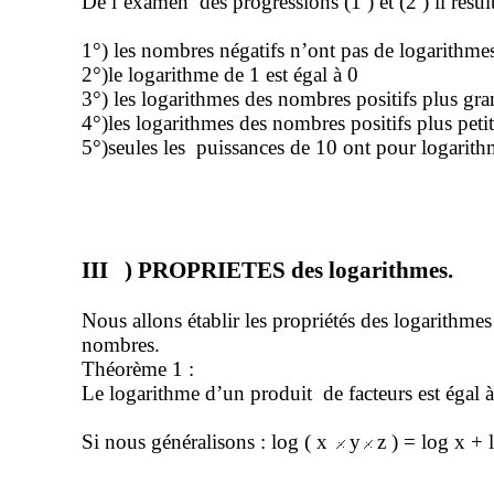
De l’examen
des progressions (
1 )
et (2 ) il résul
1°) les nombres négatifs n’ont pas de logarithme
2°
)le
logarithme de 1 est égal à 0
3°) les logarithmes des nombres positifs plus gra
4°
)les
logarithmes des nombres positifs plus petit
5°
)seules
les
puissances de 10 ont pour logarith
III
) PROPRIETES des logarithmes.
Nous allons établir les propriétés des logarithmes
nombres.
Théorème 1 :
Le logarithme d’un produit
de facteurs est égal
Si nous généralisons : log
( x
y
z ) = log x + 