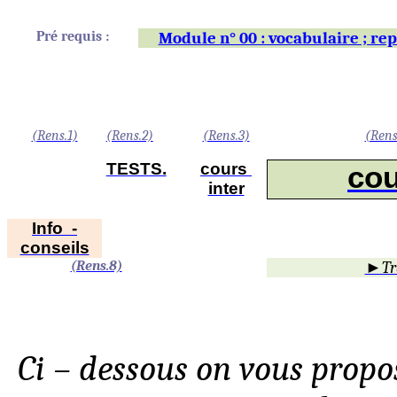
Pré requis :
Module n° 00 : vocabulaire ; 
(Rens.1)
(Rens.2)
(Rens.3)
(Rens
TESTS.
cours
co
inter
Info
-
conseils
(Rens.8)
►Tra
Ci – dessous on vous propo