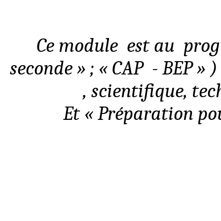
Ce module
est au
pro
seconde » ; « CAP
- BEP » )
, scientifique, te
Et « Préparation po