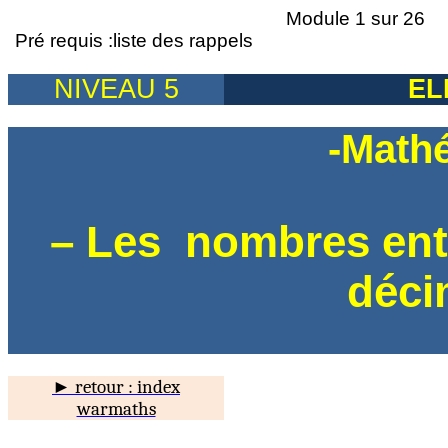
Module 1 sur 26
Pré requis :liste des rappels
NIVEAU 5
EL
-Math
– Les
nombres enti
déci
► retour : index
warmaths