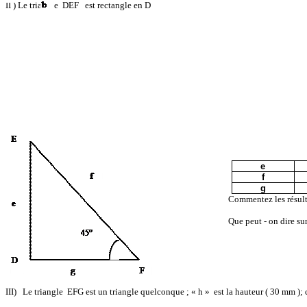
II ) Le triangle
DEF
est rectangle en D
e
f
g
Commentez les résult
Que
peut -
on dire sur
III)
Le triangle
EFG est un triangle quelconque ; « h »
est la hauteur (
30 mm
); 