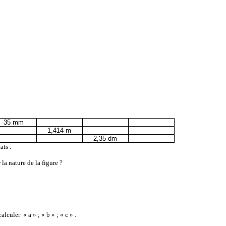
35 mm
1,414 m
2,35 dm
ats :
 la nature de la figure ?
calculer
« a » ; « b » ; « c » .