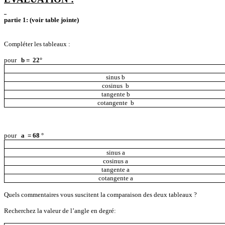
partie
1: (voir table jointe)
Compléter les tableaux :
pour
b
=
22°
sinus
b
cosinus
b
tangente
b
cotangente
b
pour
a
= 68 °
sinus
a
cosinus
a
tangente
a
cotangente
a
Quels commentaires vous suscitent la comparaison des deux tableaux ?
Recherchez la valeur de l’angle en degré: