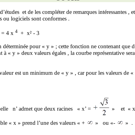
d’études
et de les compléter de remarques intéressantes , e
rs ou logiciels sont conformes .
4
 = 4 x
+
x² - 3
 déterminée pour « y » ; cette fonction ne contenant que d
nt à « y » deux valeurs égales , la courbe représentative ser
te valeur est un minimum de « y
» ,
car pour les valeurs de «
elle
n’ admet
que deux racines
« x’ =
»
et
« 
iable « x » prend l’une des valeurs « +
»
ou «-
»
.