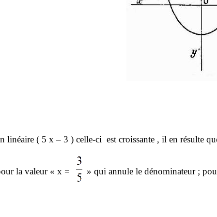
on linéaire
( 5
x – 3 ) celle-ci
est croissante , il en résulte qu
pour la valeur « x =
» qui annule le dénominateur ; pour