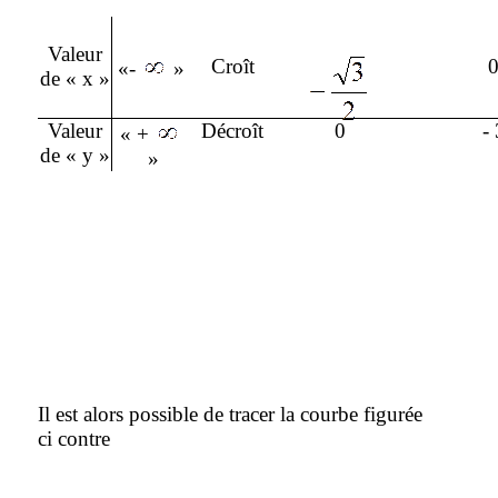
Valeur
Croît
«-
»
de « x »
Valeur
Décroît
0
- 
« +
de « y »
»
Il est alors possible de tracer la courbe figurée
ci contre