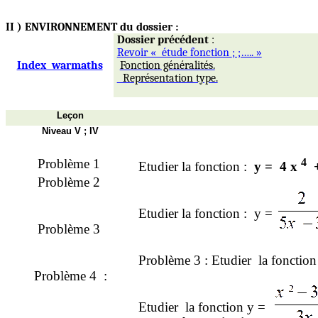
II )
ENVIRO
NNEMENT du dossier :
Dossier précédent
:
Revoir « étude fonction
; ;…..
»
Index warmaths
Fonction généralités.
Représentation type.
Leçon
Niveau V ; IV
Problème 1
4
Etudier la fonction
:
y
=
4 x
Problème 2
Etudier la fonction
:
y
=
Problème 3
Problème 3 : Etudier
la fonction
Problème
4 :
Etudier
la fonction y =