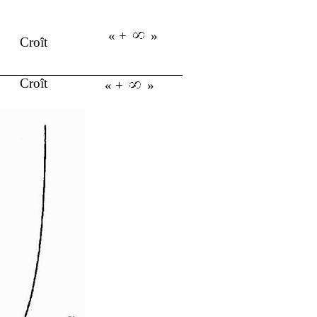
« +
»
Croît
Croît
« +
»