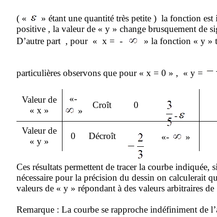
( «
» étant une quantité très petite )
la fonction est
positive , la valeur de « y » change brusquement de si
D’autre part
, pour
« x = -
» la fonction « y » 
particulières observons que pour « x = 0 » ,
« y =
«-
Valeur de
Croît
0
« x »
»
-
Valeur de
0
Décroît
«-
»
« y »
Ces résultats permettent de tracer la courbe indiquée, si
nécessaire pour la précision du dessin on calculerait q
valeurs de « y » répondant à des valeurs arbitraires de 
Remarque : La courbe se rapproche indéfiniment de l’