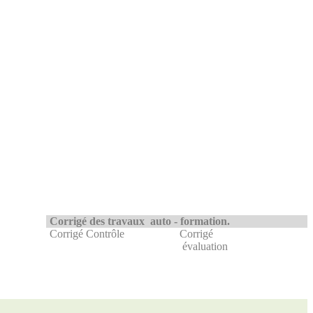
Corrigé des travaux auto - formation.
C
o
r
rigé C
o
n
t
r
ô
le
Corrigé
é
v
a
l
u
a
t
ion