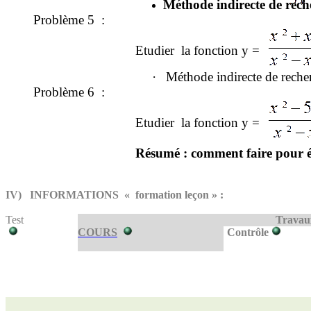
Méthode indirecte de re
Problème
5 :
Etudier
la fonction y =
·
Méthode indirecte de rec
Problème
6 :
Etudier
la fonction y =
Résumé : comment faire pour ét
IV) INFORMATIONS « formation leçon » :
T
est
Travaux
COURS
Contrôle