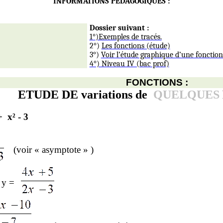
INFORMATIONS PEDAGOGIQUES :
Dossier suivant :
1°
)Exemples
de tracés.
2°)
Les fonctions (étude)
3°)
Voir l’étude graphique d’une fonction
4°) Niveau IV (bac prof)
FONCTIONS :
ETUDE DE variations de
QUELQUES
+
x² - 3
(voir « asymptote » )
 y =