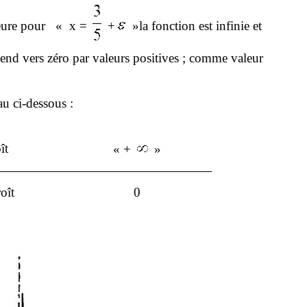
eure pour
« x =
+
»la fonction est infinie et
end vers zéro par valeurs positives ; comme valeur
au ci-dessous :
ît
« +
»
oît
0