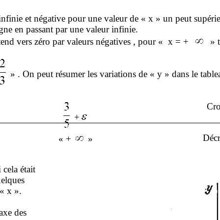
 infinie et négative pour une valeur de « x » un peut supéri
gne en passant par une valeur infinie.
tend vers zéro par valeurs négatives , pour « x = +
» t
» . On peut résumer les variations de « y » dans le table
Cro
+
Décr
« +
»
 cela était
uelques
« x ».
axe des