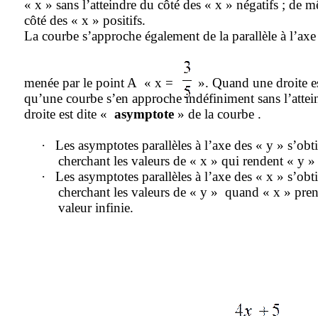
« x » sans l’atteindre du côté des « x » négatifs ; de
côté des « x » positifs.
La courbe s’approche également de la parallèle à l’axe
menée par le point A
« x =
». Quand une droite es
qu’une courbe s’en approche indéfiniment sans l’attein
droite est dite «
asymptote
» de la courbe .
·
Les asymptotes parallèles à l’axe des « y » s’obt
cherchant les valeurs de « x » qui rendent « y » 
·
Les asymptotes parallèles à l’axe des « x » s’obt
cherchant les valeurs de « y »
quand « x » pre
valeur infinie.