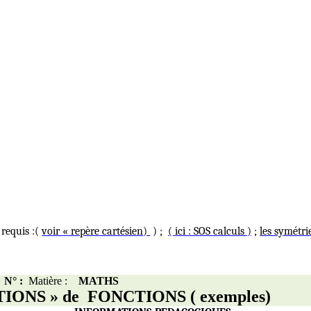
 requis :(
voir « repère cartésien
)
) ;
( ici : SOS calculs )
;
les symétri
N° :
Matière
:
MATHS
IONS » de
FONCTIONS
( exemples
)