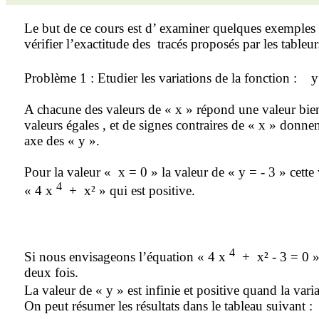
Le but de ce cours est
d’ examiner
quelques exemples 
vérifier l’exactitude des
tracés proposés par les tableu
Problème 1
: Etudier les variations de la fonction :
y
A chacune des valeurs de « x » répond une valeur bien
valeurs égales , et de signes contraires de « x » donne
axe des « y ».
Pour la valeur « x = 0 » la valeur de « y = - 3 » cet
4
« 4 x
+
x² » qui est positive.
4
Si nous envisageons l’équation « 4 x
+
x² - 3 = 0 »
deux fois.
La valeur de « y » est infinie et positive quand la var
On peut résumer les résultats dans le tableau suivant :