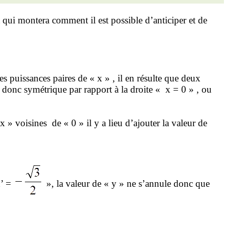
t qui montera comment il est possible d’anticiper et de
es puissances paires de « x
» ,
il en résulte que deux
a donc symétrique par rapport à la droite « x = 0 » , ou
 x » voisines
de « 0 » il y a lieu d’ajouter la valeur de
x’ =
», la valeur de « y » ne s’annule donc que