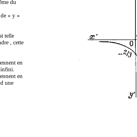
 même du
 de « y »
t telle
dre , cette
iennent en
infini.
iennent en
nd une