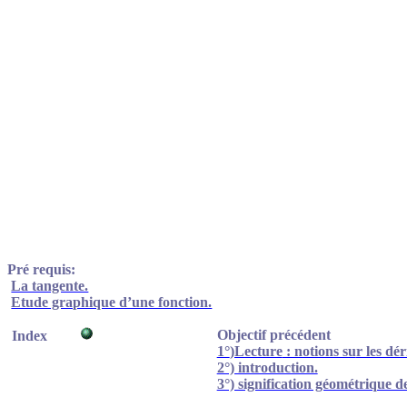
Pré requis:
La tangente.
Etude graphique d’une fonction.
Objectif précédent
Index
1°
)Lecture
: notions su
r les dér
2°) introduction.
3°) signification géométrique de