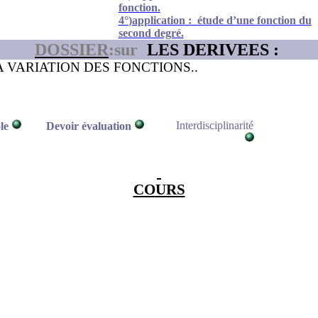
fonction.
4°
)application
:
étude d’une fonction du
second degré.
DOSSIER
:sur
LES DERIVEES :
A VARIATION DES FONCTIONS
..
Interdisciplinarité
le
Devoir évaluation
CO
URS