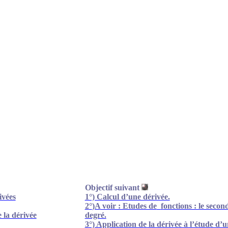
Objectif suivant
ivées
1°) Calcul d’une dérivée.
2
°
)A
voir : Etudes de
f
onctions : le secon
 la dérivée
degré.
3°) Application de la dérivée à l’étude d’