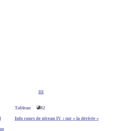
III
Tableau
82
d
Info cours de niveau IV : sur « la dérivée »
une