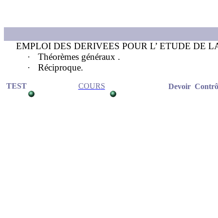
EMPLOI DES DERIVEES POUR L’ ETUDE DE L
·
Théorèmes
généraux .
·
Réciproque.
TEST
COU
R
S
Devoir
Contrô