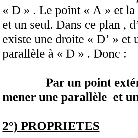
« D » . Le point « A » et l
et un seul. Dans ce plan , 
existe une droite « D’ » et
parallèle à « D » . Donc :
Par un point extér
mener une parallèle
et un
2°) PROPRIETES