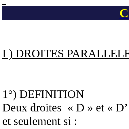
C
I ) DROITES PARALLEL
1°) DEFINITION
Deux droites
« D » et « D’
et seulement si :