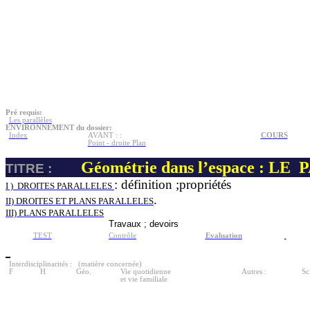
Pré requis:
Les parallèles
ENVIRONNEMENT du dossier:
In
d
ex
AVANT : :
CO
U
RS
Point - droite Plan
Géométrie dans l’espace : LE
P
TITRE
:
: définition ;propriétés
I )
DROITES PAR
ALLELES
.
II) DROITES ET PLA
N
S PARALLELES
III) PLANS PARA
L
LELES
Travaux ; devoirs
TEST
Contrôle
Evaluation
Interdisciplinarités :
(matière concernée)
F
H
Géo.
Vie quotidienne
Autres :
Sc
et vie familiale