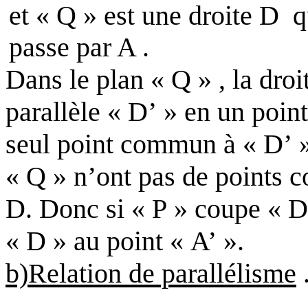
et « Q » est une droite
D
q
passe par A .
Dans le plan « Q » , la dro
parallèle « D’ » en un point
seul point commun à « D’ » 
« Q » n’ont pas de points
D
. Donc si « P » coupe « D 
« D » au point « A’ ».
b)Relation de parallélisme