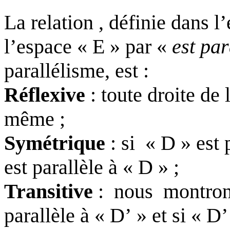
La relation , définie dans 
l’espace « E » par «
est par
parallélisme, est :
Réflexive
: toute droite de 
même ;
Symétrique
: si
« D » est 
est parallèle à « D » ;
Transitive
:
nous
montrons
parallèle à « D’ » et si « D’