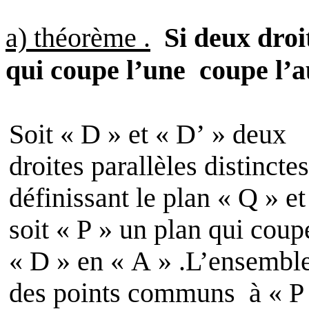
a) théorème .
Si deux droit
qui coupe l’une
coupe l’a
Soit « D » et « D’ » deux
droites parallèles distinctes
définissant le plan « Q » et
soit « P » un plan qui coup
« D » en « A » .L’ensembl
des points communs
à « P