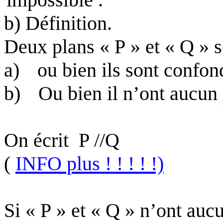
impossible .
b) Définition.
Deux plans « P » et « Q » so
a)
ou bien ils sont confon
b)
Ou bien il n’ont aucu
On écrit
P //Q
(
INFO plus ! ! ! ! !)
Si « P » et « Q » n’ont auc