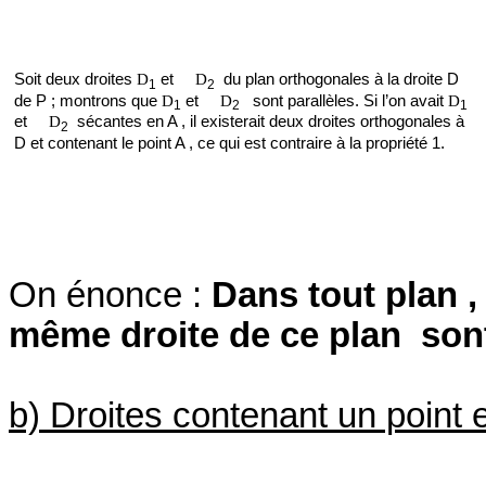
Soit deux droites
D
et
D
du plan orthogonales à la droite D
1
2
de P ; montrons que
D
et
D
sont parallèles. Si l’on avait
D
1
2
1
et
D
sécantes en A , il existerait deux droites orthogonales à
2
D et contenant le point A , ce qui est contraire à la propriété 1.
On énonce :
Dans tout plan ,
même droite de ce plan
sont
b) Droites contenant un point 