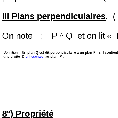
III Plans
perpendiculaires
.
(
On note
:
P
^
Q
et on lit «
Définition :
Un plan Q est dit perpendiculaire à un plan P , s’il contient
une droite
D
orthog
o
nale
au plan
P
.
8°) Propriété