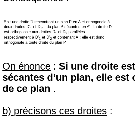
Soit une droite
D
rencontrant un plan P en A et orthogonale à
deux droites D’
et D’
du plan P sécantes en A’. La droite
D
1
2
est orthogonale aux droites D
et D
parallèles
1
2
respectivement à D’
et D’
et contenant A ; elle est donc
1
2
orthogonale à toute droite du plan P
On énonce
:
Si une droite es
sécantes d’un plan, elle est 
de ce plan
.
b) précisons ces droites
: