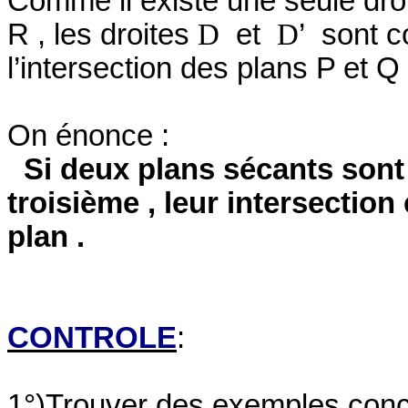
Comme il existe une seule droi
R , les droites
D
et
D
’
sont c
l’intersection des plans P et Q 
On énonce :
Si deux plans sécants son
troisième , leur intersection
plan .
CONT
ROLE
:
1°)Trouver des exemples concr