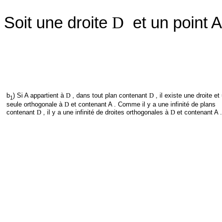
Soit une droite
D
et un point A
b
) Si A appartient à
D
, dans tout plan contenant
D
, il existe une droite et
1
seule orthogonale à
D
et contenant A . Comme il y a une infinité de plans
contenant
D
, il y a une infinité de droites orthogonales à
D
et contenant A .