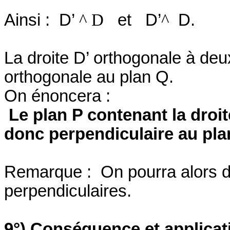
Ainsi :
D’
^
D
et
D’
^
D.
La droite D’ orthogonale à de
orthogonale au plan Q.
On énoncera :
Le plan P contenant la droi
donc perpendiculaire au pla
Remarque :
On pourra alors d
perpendiculaires.
9°) Conséquence et applicat