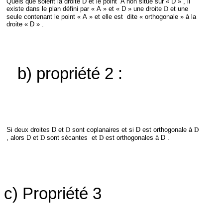
Quels que soient la droite D et le point
A non situé sur « D » , il
existe dans le plan défini par « A » et « D » une droite
D
et une
seule contenant le point « A » et elle est
dite « orthogonale » à la
droite « D » .
b) propriété 2 :
Si deux droites D et
D
sont coplanaires et si D est orthogonale à
D
, alors D et
D
sont sécantes
et
D
est orthogonales à D .
c) Propriété 3