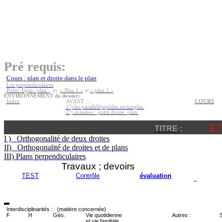
Pré requis:
Cours : plan et droite dans le plan
Les perpendic
ulaires
Point -ligne -plan -
et
« Plan 1 »
et
« plan 2 »
ENVIRONNEMENT du dossier:
In
d
ex
AVANT : :
CO
U
RS
1°) les parallélépipèdes rectangl
es.
2°) axiomes : point droite
plan.
L’
TITRE
:
I )
Orthogona
l
ité de deux
d
roites
II)
Orthogonalité
d
e
dr
o
ites et de plans
III) Plans p
erpen
d
iculaires
Travaux ; devoirs
TEST
Contrôle
év
a
luation
Interdisciplinarités :
(matière concernée)
F
H
Géo.
Vie quotidienne
Autres :
S
et vie familiale