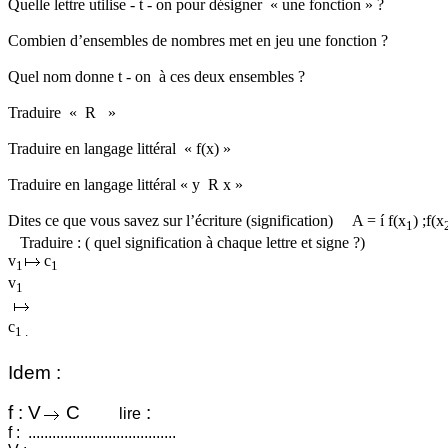
Quelle lettre
utilise -
t - on pour désigner
« une fonction » ?
Combien d’ensembles de nombres
met
en jeu une fonction ?
Quel nom donne
t -
on
à ces deux ensembles ?
Traduire
« R
»
Traduire en langage littéral
« f(x) »
Traduire en langage littéral « y
R x »
Dites ce que vous savez sur l’écriture (signification)
A =
í
f(x
)
;f
(x
1
Traduire :
( quel
signification à chaque lettre et signe ?)
v
c
1
1
v
1
c
1 .
Idem :
f
: V
C
:
lire
f
:
.....................................