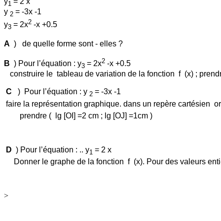
y
= 2 x
1
y
= -3x -1
2
2
y
= 2x
-x +0.5
3
A
)
de quelle forme sont - elles ?
2
B
)
Pour l’équation : y
= 2x
-x +0.5
3
construire
le
tableau de variation de la fonction
f
(x) ; pren
C
)
Pour l’équation : y
= -3x -1
2
faire
la représentation graphique.
dans
un repère cartésien
o
prendre
(
lg [OI] =2 cm ; lg [OJ] =1cm )
D
)
Pour l’équation : ..
y
= 2 x
1
Donner le graphe de la fonction
f
(x). Pour des valeurs
ent
>