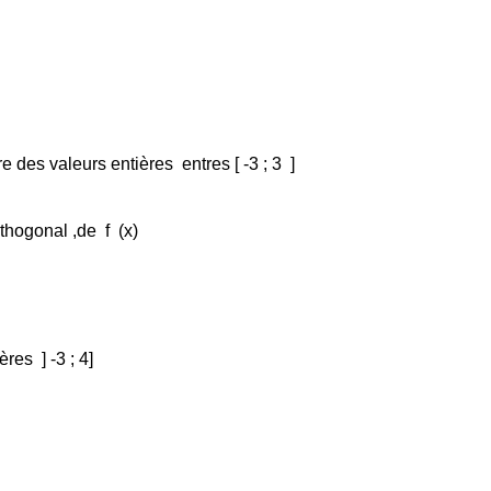
dre des valeurs entières
entres [ -3 ; 3
]
rthogonal ,de
f
(x)
ières
]
-3 ; 4]