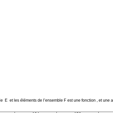
le
E
et les éléments de l’ensemble F est une
fonction ,
et une ap