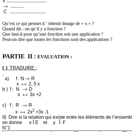
V :.........
........................
...........
C
...............................
Qu’est ce qui permet
d ’
obtenir limage de « x » ?
Quand
dit -
on qu’il y a fonction ?
Que faut-il pour qu’une fonction soit une application ?
Peut-on dire que toutes les fonctions sont des applications ?
PARTIE
II :
EVALUATION :
I
)
TRADUIRE :
a)
f :
N
R
x
2, 5 x
b )
f :
N
D
x
3x +2
c)
f :
R
R
2
x
2x
+3x -1
II)
Dire si la relation qui existe entre les éléments de l’ensemb
on
donne
x
Î
E
et
y
Î
F
N°1