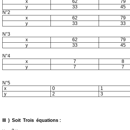
x
62
79
y
33
45
N°2
x
62
79
y
33
33
N°3
x
62
79
y
33
45
N°4
x
7
8
y
7
7
N°5
x
0
1
y
2
3
III
)
Soit
Trois
équations :