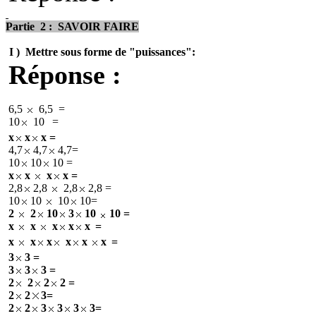
Partie
2
:
SAVOIR
FAIRE
I )
Mettre sous forme de "puissances":
Réponse :
6,5
6,5
=
10
10
=
x
x
x =
4,7
4,7
4,7=
10
10
10 =
x
x
x
x =
2,8
2,8
2,8
2,8 =
10
10
10
10=
2
2
10
3
10
10 =
x
x
x
x
x
=
x
x
x
x
x
x
=
3
3 =
3
3
3 =
2
2
2
2 =
2
2
3=
2
2
3
3
3
3=