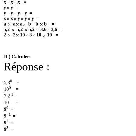
x
x
x
=
y
y
=
y
y
y
y
=
x
x
y
y
y
=
a
a
a
b
b
b
=
5,2
5,2
5,2
3,6
3,6
=
2
2
10
3
10
10
=
II )
Calculer:
Réponse :
0
5,3
=
0
10
=
1
7,2
=
1
10
=
0
9
=
1
9
=
2
9
=
3
9
=