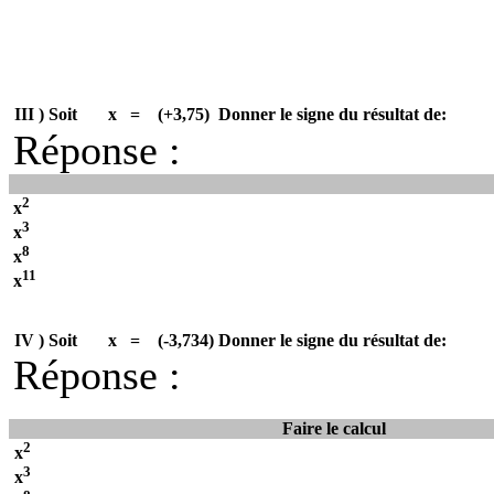
III )
Soit
x
=
(+3,75)
Donner le signe du résultat de:
Réponse :
2
x
3
x
8
x
11
x
IV )
Soit
x
=
(-3,734) Donner le signe du résultat de:
Réponse :
Faire le calcul
2
x
3
x