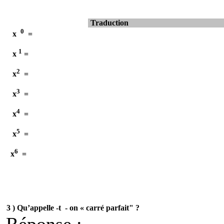
Traduction
0
x
=
1
x
=
2
x
=
3
x
=
4
x
=
5
x
=
6
x
=
3 )
Qu’appelle -t
- on « carré parfait" ?