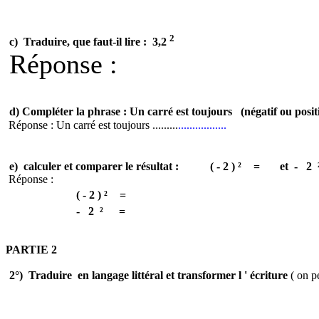
2
c)
Traduire, que faut-il lire
:
3,2
Réponse :
d) Compléter la phrase : Un carré est toujours
(négatif ou positi
Réponse : Un carré est toujours .........
.................
e)
calculer et comparer le résultat :
( -
2 ) ²
=
et
-
2
Réponse :
( -
2 ) ²
=
-
2
²
=
PARTIE 2
2°)
Traduire
en langage littéral et transformer
l '
écriture
( on p