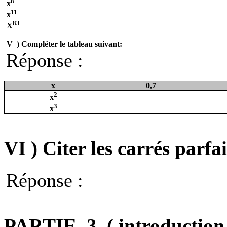
8
x
11
x
83
X
V
)
Compléter le tableau suivant:
Réponse :
x
0,7
2
x
3
x
VI )
Citer les carrés parfai
Réponse :
PARTIE
3
( introduction