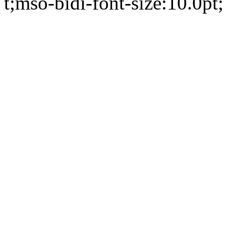
t;mso-bidi-font-size:10.0pt;