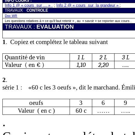
INFO COURS :
Info 1 @ « cours
sur … »
;
Info 2 @ « cours
sur
la grandeur »
;
TRAVAUX
CONTROLE
Doc WR
Les questions relatives à « ce qu’il faut retenir
» ,
au
« savoir » se reporter aux cours .
TRAVAUX :
EVALUATION
1
.
Copiez et complétez le tableau suivant
Quantité
de vin
1 L
2 L
3 L
Valeur
( en € )
1,10
2,20
…..
2
.
série 1 :
«60 c les 3
oeufs
», dit le marchand. Émilie
oeufs
3
6
9
Valeur
( en c )
60 c
……
…..
.