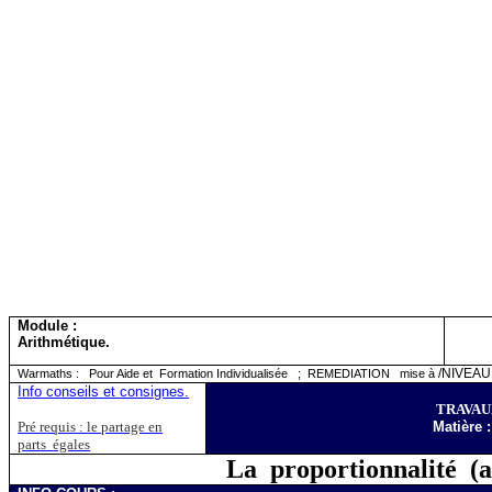
Module :
Arithmétique.
/NIVEAU 
Warmaths :
Pour Aide et
Formation Individualisée
;
REMEDIATION
mise à
Info conseils et consignes.
TRAVAU
Pré requis : le partage en
Matière
parts
égales
La
proportionnalité
(a