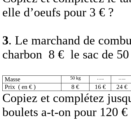
elle d’
oeufs
pour 3 € ?
3
. Le marchand de combu
charbon
8 €
le sac de
50
50 kg
…..
…..
Masse
Prix
( en € )
8 €
16 €
24 €
Copiez et complétez jusq
boulets a-t-on pour 120 €