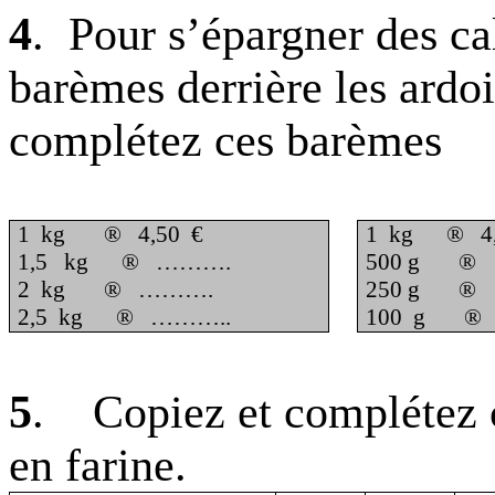
4
.
Pour s’épargner des ca
barèmes derrière les ardoi
complétez ces barèmes
1
kg
®
4,50
€
1
kg
®
4
1,5
kg
®
……….
500 g
®
2
kg
®
……….
250 g
®
2,5
kg
®
………..
100
g
®
5
.
Copiez et complétez 
en farine.