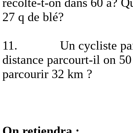
récolte-t-on dans
60 a
? Qu
27 q de blé?
11.
Un cycliste p
distance parcourt-il on 5
parcourir
32 km
?
On retiendra :