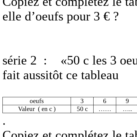
Copiez et complétez le ta
elle d’
oeufs
pour 3 € ?
série 2
:
«50 c les 3
oeu
fait aussitôt ce tableau
oeufs
3
6
9
Valeur
( en c )
50 c
……
…..
.
Copiez et complétez le ta