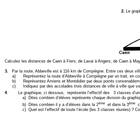
2.
Le graph
Calculez les distances de Caen à Fiers; de Lavai à Angers; de Caen à Ma
3.
Par la route, Abbeville est à 116 km de Compiègne. Entre ces deux vi
a)
Représentez la route d’Abbeville à Compiègne par un trait, en co
b)
Représentez Amiens et Montdidier par deux points convenablemen
c)
Indiquez par des accolades trois distances de ville à ville que v
4
.
Le graphique, ci dessous,
représente l’effectif des
3 classes d’un
a)
Dites combien d’élèves représente chaque division du graphi
ème
ème
b)
Dites combien il y a d’élèves dans la 2
et dans la 3
c
c)
Quel est l’effectif de toute l’école (les 3 classes réunies) ? C