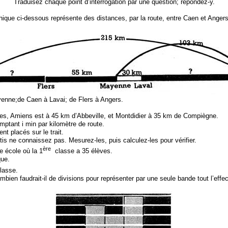
Traduisez chaque point d’interrogation par une question; répondez-y.
ique ci-dessous représente des distances, par la route, entre Caen et Anger
yenne;de Caen à Lavai; de Flers à Angers.
lles, Amiens est à 45 km d’Abbeville, et Montdidier à 35 km de Compiègne.
mptant i min par kilomètre de route.
t placés sur le trait.
otis ne connaissez pas. Mesurez-les, puis calculez-les pour vérifier.
ère
e école où la 1
classe a 35 élèves.
que.
lasse.
ombien faudrait-il de divisions pour représenter par une seule bande tout l’effect