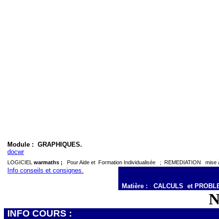
Module :
GRAPHIQUES.
docwr
LOGICIEL
warmaths ;
Pour Aide et
Formation Individualisée
;
REMEDIATION
mise
Info conseils et consignes.
Matière :
CALCULS
et PROB
N
INFO COURS :