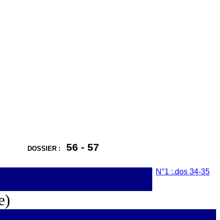
56 - 57
DOSSIER :
N°1 :.dos 34-35
e)