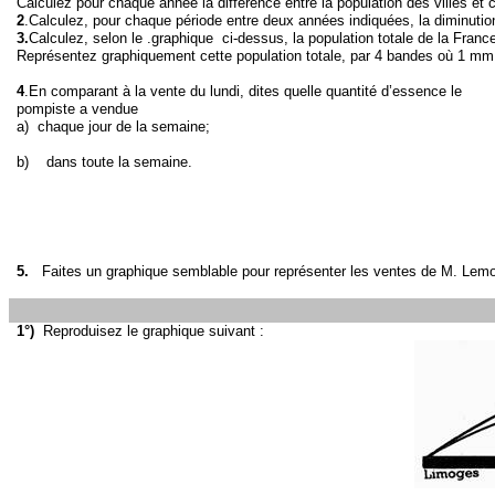
Calculez pour chaque année la différence entre la population des villes 
2
.Calculez, pour chaque période entre deux années indiquées, la diminutio
3.
Calculez, selon le .graphique
ci-dessus, la population totale de la Fran
Représentez graphiquement cette population totale, par 4 bandes où 1 mm
4
.En comparant à la vente du lundi, dites quelle quantité d’essence le
pompiste a vendue
a)
chaque jour de la semaine;
b)
dans toute la semaine.
5.
Faites un graphique semblable pour représenter les ventes de M. Lemo
1°)
Reproduisez le graphique suivant :