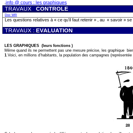
.
info @ cours : les graphiques
TRAVAUX
CONTROLE
Doc WR
Les questions relatives à « ce qu’il faut retenir » , au
« savoir » se
TRAVAUX :
EVALUATION
LES GRAPHIQUES
(leurs fonctions )
Même quand ils ne permettent pas une mesure précise, les graphique
bie
1
.Voici, en millions d’habitants, la population des campagnes (représenté