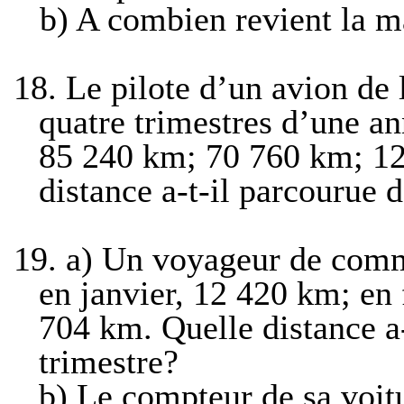
b) A combien revient la m
18.
Le pilote d’un avion de 
quatre trimestres d’une an
85 240 km
;
70 760 km
;
1
distance a-t-il parcourue 
19.
a) Un voyageur de comm
en janvier,
12 420 km
; en
704 km
. Quelle distance a
trimestre?
b)
Le compteur de sa voit