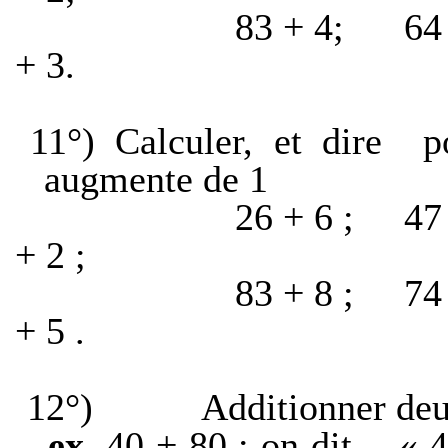
83 + 4;
64
+ 3.
11°) Calculer, et dire
p
augmente de 1
26 + 6 ;
47
+ 2 ;
83 + 8 ;
74
+ 5 .
12°)
Additionner deu
ex.
40 + 80 ; on dit
« 4