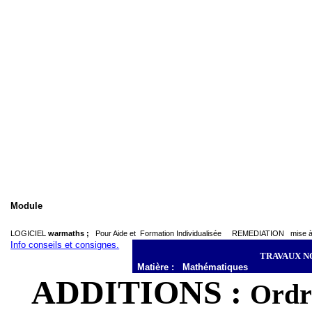
Module
LOGICIEL
warmaths ;
Pour Aide et
Formation Individualisée
REMEDIATION
mise 
Info conseils et consignes.
TRAVAUX N
Matière :
Mathématiques
ADDITIONS :
Ordre