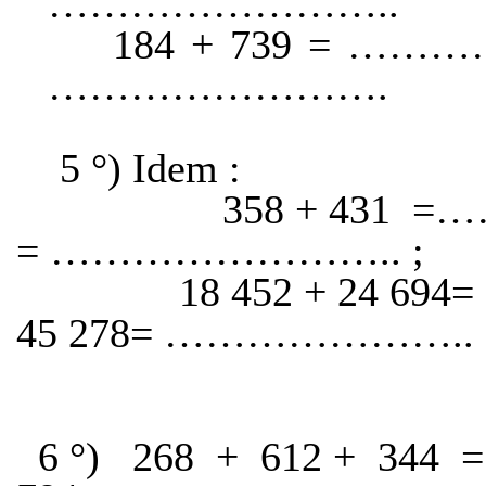
……………………..
184 + 739 = ………
…………………….
5 °) Idem :
358 + 431
=…
= …………………….. ;
18 452 + 24 
45 278= ………………….. ;
6 °)
268
+
612 +
344
=