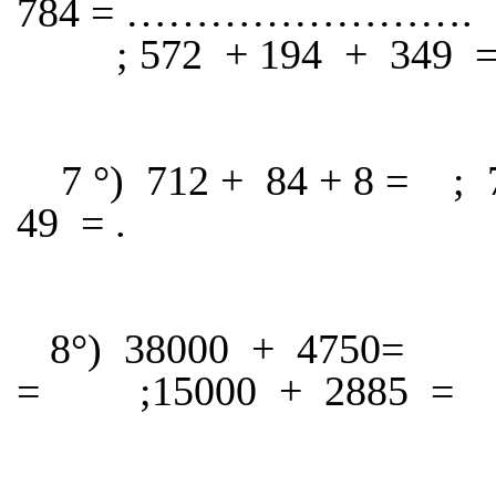
784 = …………………….
; 572
+ 194
+
349
7 °)
712 +
84 + 8 =
;
49
= .
8°)
38000
+
4750=
=
;15000
+
2885
=