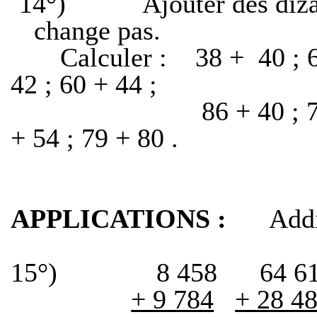
14°)
Ajouter des diza
change pas.
Calculer :
38 +
40 ;
42 ;
60 + 44 ;
86 + 40 ;
+ 54 ;
79 + 80 .
APPLICATIONS :
Addi
15°)
8 458
64 6
+ 9 784
+ 28 4