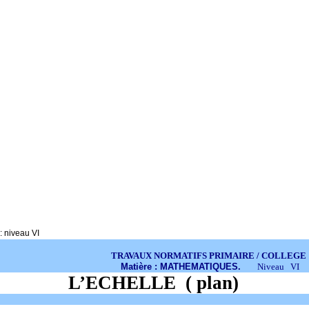
:
niveau VI
TRAVAUX NORMATIFS PRIMAIRE / COLLEGE
Matière : MATHEMATIQUES.
Niveau
VI
L’
ECHELLE
( plan
)