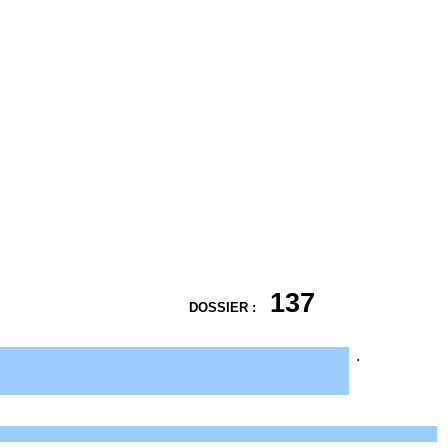
137
DOSSIER :
.