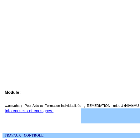
Module :
/NIVEAU 
warmaths
;
Pour Aide et
Formation Individualisée
;
REMEDIATION
mise à
Info conseils et consignes.
TRAVAUX
CONTROLE