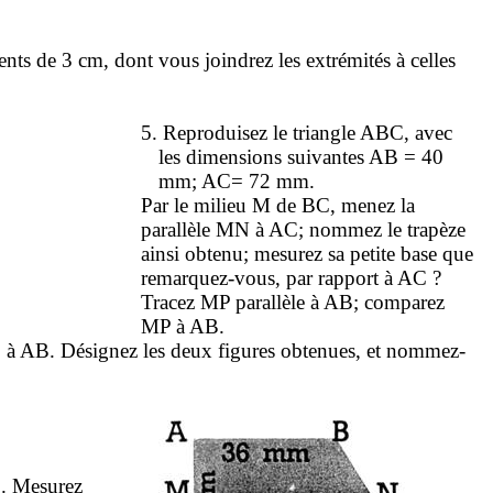
ments de
3 cm
, dont vous joindrez les extrémités à celles
5.
Reproduisez le triangle ABC, avec
les dimen­sions suivantes AB =
40
mm
; AC=
72 mm
.
Par le milieu M de BC, menez la
parallèle MN à AC; nommez le trapèze
ainsi obtenu; mesurez sa petite base que
remarquez-vous, par rapport à AC ?
Tracez MP parallèle à AB; comparez
MP à AB.
 à AB. Désignez les deux figures obtenues, et nommez-
C. Mesurez