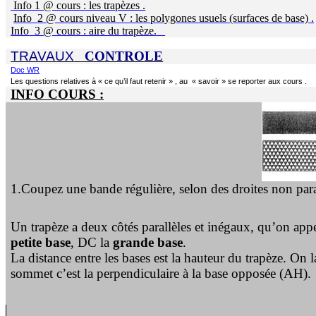
Info 1 @ cours : les trapèzes .
Info
2 @ cours niveau V : les polygones usuels (surfaces de base) .
Info
3 @ cours : aire du trapèze.
TRAVAUX
CONTROLE
Doc WR
Les questions relatives à « ce qu’il faut retenir » , au
« savoir » se reporter aux cours .
INFO COURS :
1.Coupez une bande régulière, selon des droites non par
Un trapèze a deux côtés parallèles et inégaux, qu’on appe
petite base
, DC la
grande base
.
La distance entre les bases est la hauteur du trapèze. On
sommet c’est la perpen­diculaire à la base opposée (AH).