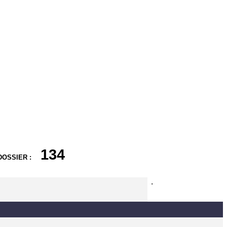
134
DOSSIER :
.