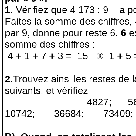
1
. Vérifiez que 4 173 : 9
a p
Faites la somme des chiffres,
par 9, donne pour reste 6.
6
es
somme des chiffres :
4
+
1
+
7
+
3 =
15
®
1
+
5
2.
Trouvez ainsi les restes de 
suivants, et vérifiez
4827;
5
10742;
36684;
73409;