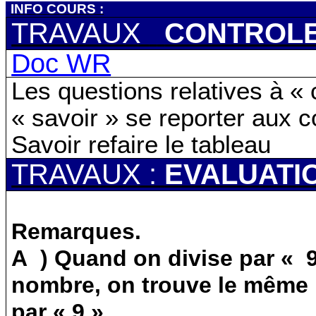
INFO COURS :
TRAVAUX
CONTROL
Doc WR
Les questions relatives à « c
« savoir » se reporter aux c
Savoir refaire le tableau
TRAVAUX :
EVALUATI
Remarques.
A
)
Quand on divise par « 9
nombre, on trouve le même 
par « 9 ».