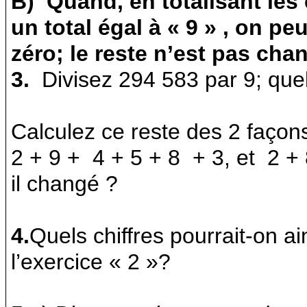
B)
Quand, en totalisant les 
un total égal à « 9 » , on pe
zéro; le reste n’est pas cha
3.
Divisez 294 583 par 9; quel
Calculez ce reste des 2 façons
2 + 9 +
4 + 5 + 8
+ 3, et
2 + 
il changé ?
4.
Quels chiffres pourrait-on a
l’exercice « 2 »?