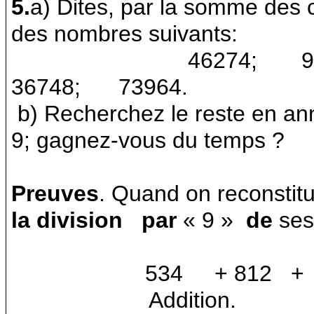
5.
a) Dites, par la somme des ch
des nombres suivants:
46274;
9
36748;
73964.
b) Recherchez le reste en ann
9; gagnez-vous du temps ?
Preuves
. Quand on reconstitu
la division
par
« 9 »
de
ses
534
+ 812
+
Addition.