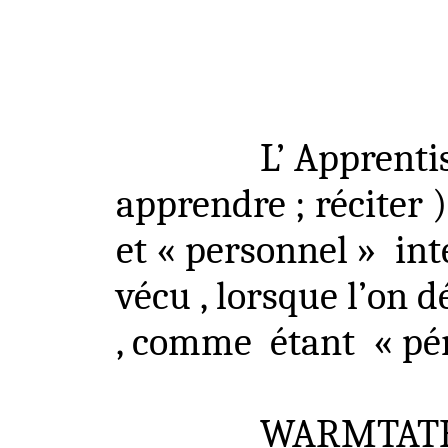
L’ Apprenti
apprendre ; réciter )
et « personnel »
int
vécu , lorsque l’on 
, comme
étant
« pé
WARMTATHS 