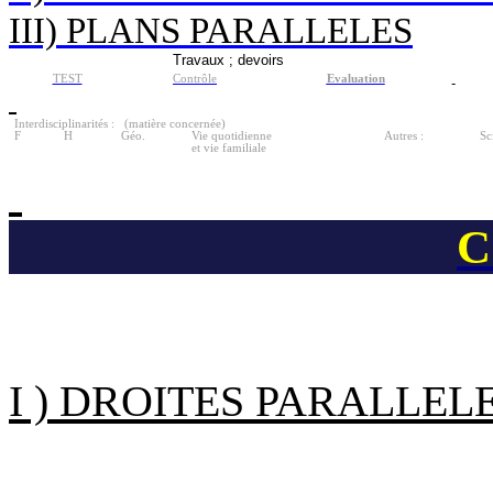
III) PLANS PARA
L
LELES
Travaux ; devoirs
TEST
Contrôle
Evaluation
Interdisciplinarités :
(matière concernée)
F
H
Géo.
Vie quotidienne
Autres :
Sc
et vie familiale
C
I ) DROITES PARALLEL