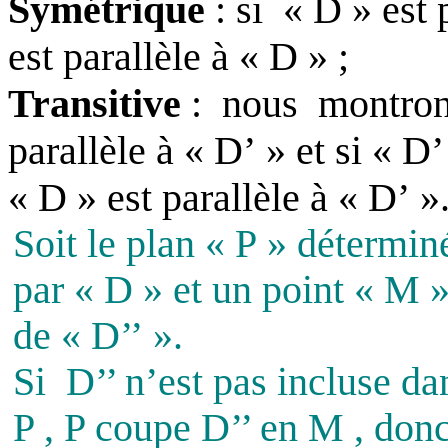
Symétrique
: si
« D » est 
est parallèle à « D » ;
Transitive
:
nous
montrons
parallèle à « D’ » et si « D’
« D » est parallèle à « D’ »
Soit le plan « P » détermin
par « D » et un point « M 
de « D’’ ».
Si
D’’ n’est pas incluse da
P , P coupe D’’ en M , don