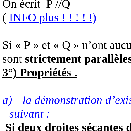
On écrit
P //Q
(
INFO plus ! ! ! ! !)
Si « P » et « Q » n’ont auc
sont
strictement parallèles
3°) Propriétés .
a)
la démonstration d’exi
suivant :
Si deux droites sécantes 