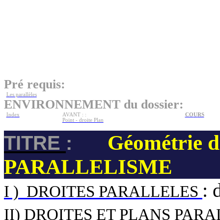
Pré requis:
Les parallèles
ENVIRONNEMENT du dossier:
In
d
ex
AVANT : :
CO
U
RS
Point - droite Plan
Géométrie d
TITRE
:
PARALLELISME
: 
I )
DROITES PAR
ALLELES
II) DROITES ET PLA
N
S PARA