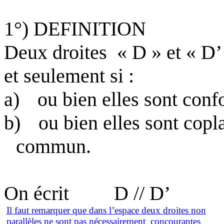
1°) DEFINITION
Deux droites
« D » et « D’
et seulement si :
a)
ou bien elles sont conf
b)
ou bien elles sont copla
commun.
On écrit
D // D’
Il faut remarquer que
dans l’espace deux droites non
parallèles ne sont pas nécessairem
e
nt
concourantes