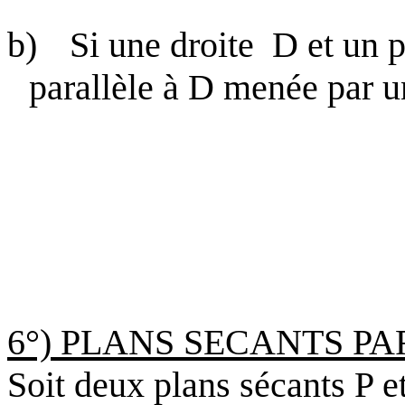
b)
Si une droite
D et un p
parallèle à D menée par un
6°) PLANS SECANTS PA
Soit deux plans sécants P e