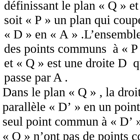
définissant le plan « Q » et
soit « P » un plan qui coup
« D » en « A » .L’ensembl
des points communs
à « P
et « Q » est une droite
D
q
passe par A .
Dans le plan « Q » , la dro
parallèle « D’ » en un point
seul point commun à « D’ » 
« Q » n’ont pas de points