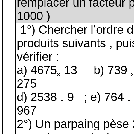
remplacer un facteur p
1000 )
1°) Chercher l’ordre 
produits suivants , pui
vérifier :
a) 4675
13
b) 739
275
d) 2538
9
; e) 764
967
2°) Un parpaing pèse