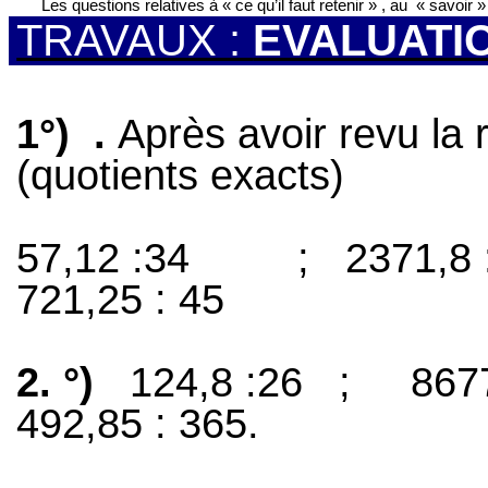
Les questions relatives à « ce qu’il faut retenir » , au
« savoir »
TRAVAUX :
EVALUATI
1°)
.
Après avoir revu la 
(quotients exacts)
57,12 :34
;
2371,8 
721,25 : 45
2. °)
124,8 :26
;
867
492,85 : 365.