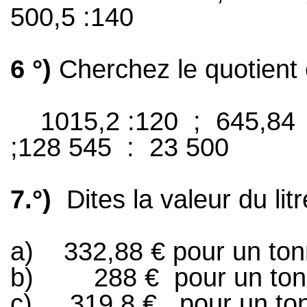
500,5 :140
6 °)
Cherchez le quotient 
1015,2 :120
;
645,84
;128 545 :
23 500
7.°)
Dites la valeur du li
a)
332,88 € pour un to
b)
288 €
pour un to
c)
319,8 €
pour un t