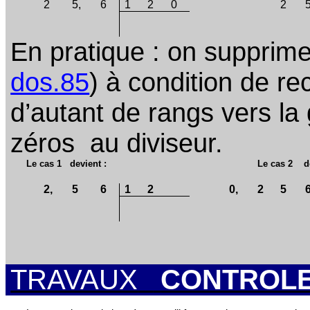
2
5,
6
1
2
0
2
5
En pratique : on supprime
dos.85
) à condition de re
d’autant de rangs vers l
zéros
au diviseur.
Le cas 1
devient :
Le cas 2
d
2,
5
6
1
2
0,
2
5
TRAVAUX
CONTROL