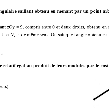
ngulaire saillant obtenu en menant par un point arb
llant
zOy
= 9, compris entre
0 et deux droits, obtenu en 
s U et V, et de même sens.
On sait que l'angle obtenu es
 :
e relatif égal au produit de leurs mo­
dules par le cos
eurs)