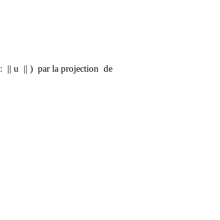
:
|| u
|| )
par la projection
de