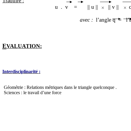
Traduire :
u
.
v
=
|| u ||
|| v ||
avec
:
l’angle
q
=
l’
E
VA
L
UATION:
Interdisciplinarité :
Géométrie : Relations métriques dans le triangle
quelconque .
Sciences : le travail d’une force