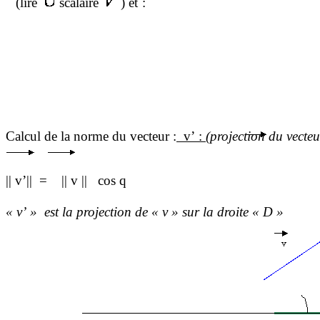
(lire
scalaire
) et :
Calcul de la norme du vecteur
:
v’
:
(projection du vecteu
||
v
’||
=
|| v ||
cos
q
«
v
’ »
est la projection de « v » sur la droite « D »