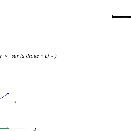
r
v
sur la droite « D » )
D