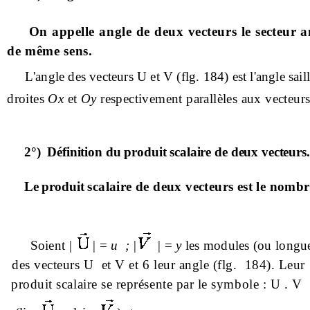
On appelle angle de deux vecteurs le
secteur a
de même sens.
L'angle des vecteurs U et V (
flg
. 184) est l'angle sai
droites
Ox
et
Oy
respectivement parallèles aux vecteur
2°)
Définition du produit scalaire de deux vecteurs.
Le produit
scalaire de deux vecteurs est le nombr
Soient |
| =
u
;
|
| =
y
les modules (ou longu
des vecteurs U
et V et 6 leur angle (
flg
.
184). Leur
produit scalaire se représente par le symbole :
U .
V