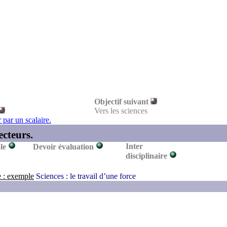
Objectif suivant
Vers les sciences
 par un scalaire.
teurs.
Inter
le
Devoir évaluation
disciplinaire
e : exemple
Sciences : le travail d’une force