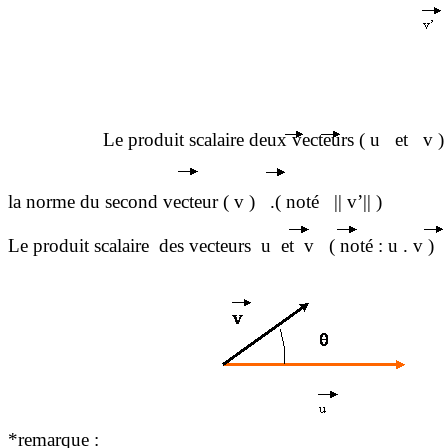
Le produit scalaire deux vecteurs ( u
et
v )
la
norme du second vecteur ( v )
.( noté
|| v’|| )
Le produit scalaire
des vecteurs
u
et
v
( noté
: u . v )
*remarque :