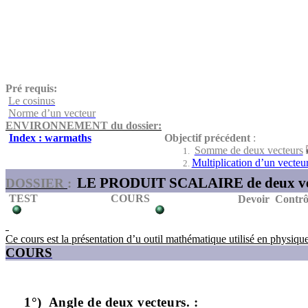
Pré requis:
Le cosinus
Norme d’un vecteur
ENVIRONNEMENT du dossier:
Index : warmaths
Objectif précédent
:
Somme de deux vecteurs
Multiplication d’un vecteur
LE PRODUIT SCALAIRE de deux vec
DOSSIER
:
TEST
COURS
Devoir
Contrô
Ce cours est la présentation d’u outil mathématique utilisé en physiqu
COUR
S
1°)
Angle de deux vecteurs. :