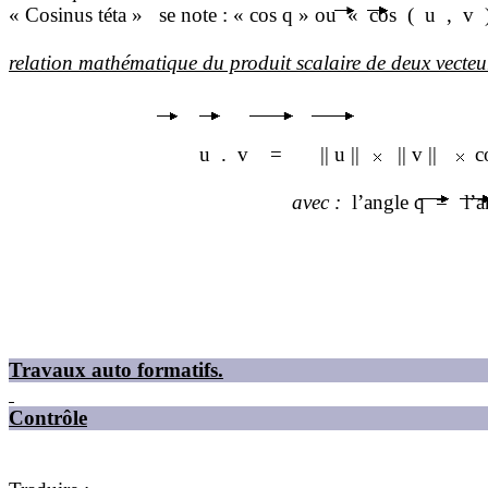
« Cosinus téta »
se note : « cos
q
» ou
« cos
(
u
,
v
relation
mathématique du produit scalaire de deux vecteu
u
.
v
=
|| u ||
|| v ||
c
avec
:
l’angle
q
=
l’
Travaux auto formatifs.
Contrôle