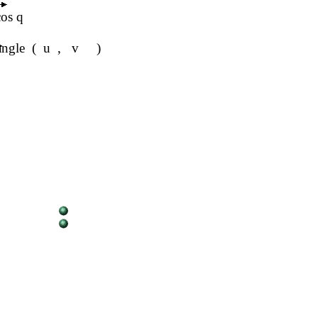
cos
q
angle
(
u
,
v
)