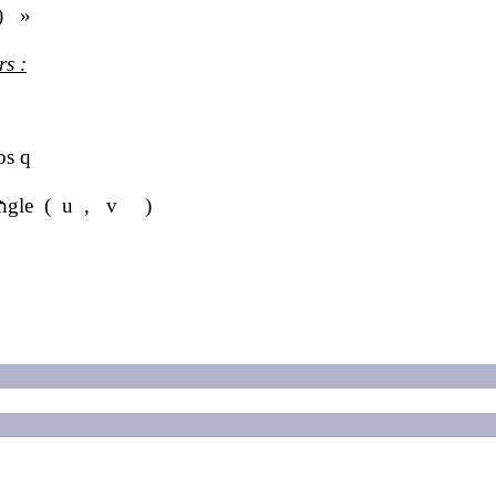
)
»
rs :
os
q
angle
(
u
,
v
)