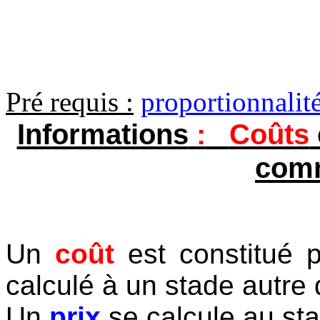
Pré requis :
proportionnalit
Informations
:
Coûts
comm
Un
coût
est constitué 
calculé à un stade autre 
Un
prix
se calcule au sta