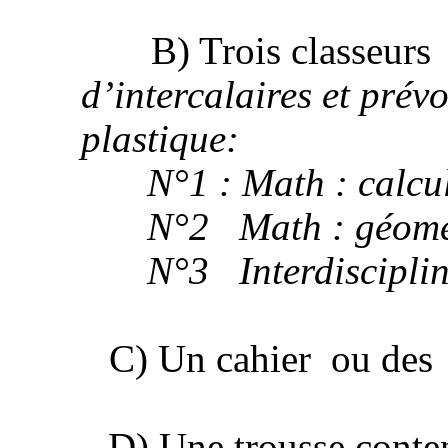
B) Trois classeur
d’intercalaires et prév
plastique:
N°1 : Math : calcu
N°2
Math : géom
N°3
Interdiscipli
C) Un cahier
ou des
D) Une trousse conte