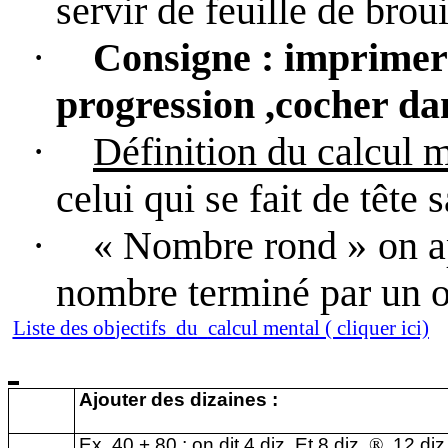
servir de feuille de brouill
·
Consigne
: imprimer 
progression ,cocher da
·
Définition du calcul 
celui qui se fait de tête s
·
« Nombre rond »
on a
nombre terminé par un o
Liste des o
b
jectifs
du
calcul mental ( cliquer ici)
Ajouter des dizaines
:
Ex. 40 + 80 ; on dit 4 diz. Et 8 diz.
®
12 diz