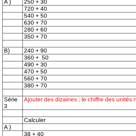
A )
250 + 30
720 + 40
540 + 50
630 + 70
280 + 60
350 + 70
B)
240 + 90
360 +
50
490 + 30
470 + 50
560 + 70
380 + 70
Série
Ajouter des dizaines ; le chiffre des unité
3
Calculer
A )
38 + 40