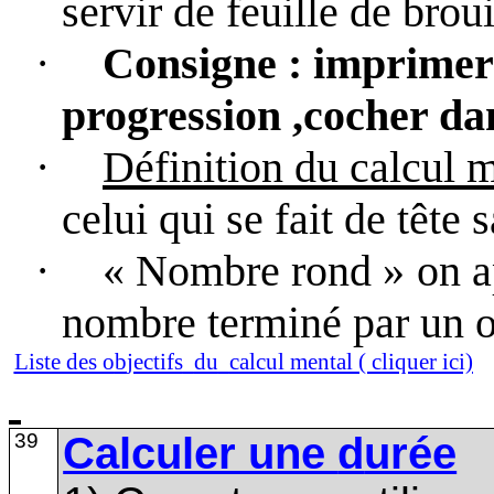
servir de feuille de brouill
·
Consigne
: imprimer 
progression ,cocher da
·
Définition du calcul 
celui qui se fait de tête s
·
« Nombre rond »
on a
nombre terminé par un o
Liste des o
b
jectifs
du
calcul mental ( cliquer ici)
39
Calculer une
d
urée