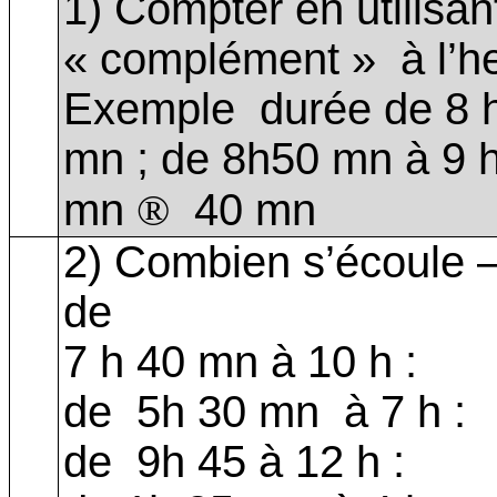
1) Compter en utilisant
« complément »
à l’h
Exemple
durée de 8 
mn ; de 8h50 mn à 9 
mn
40 mn
®
2) Combien s’écoule –t
de
7 h 40 mn à 10 h :
de
5h 30 mn
à 7 h :
de
9h 45 à 12 h :